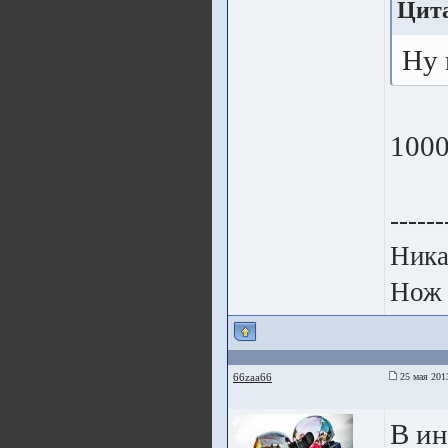
Цита
Ну 
1000
------
Ника
Нож 
66zaa66
25 мая 201
В ин