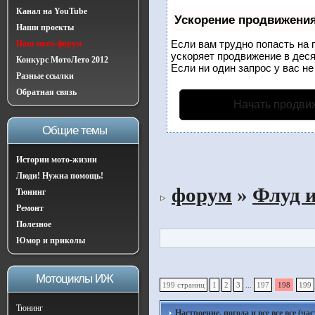
Канал на YouTube
Ускорение продвижени
Наши проекты
Если вам трудно попасть на 
Наш мото-форум
ускоряет продвижение в деся
Конкурс МотоЛето 2012
Если ни один запрос у вас не
Разные ссылки
Обратная связь
Начать продви
Общие темы
Истории мото-жизни
Люди! Нужна помощь!
форум
»
Флуд 
Тюнинг
Ремонт
Полезное
Юмор и приколы
Мотоциклы ИЖ
199 страниц
1
2
3
...
197
198
199
Тюнинг
Настроение, погода и все все все (ча