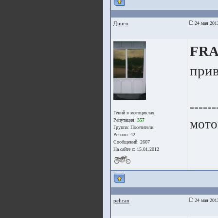
Динго
24 мая 201
FR
прив
------
Гений в мотоциклах
мото
Репутация:
357
Группа:
Посетители
Регион: 42
Сообщений: 2607
На сайте с: 15.01.2012
pelican
24 мая 201