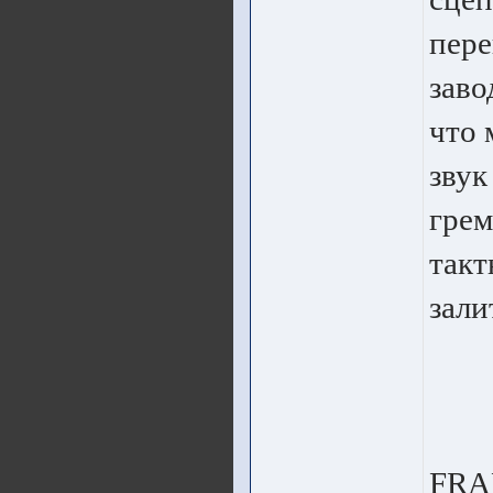
пер
заво
что 
звук
грем
такт
зали
FRAE