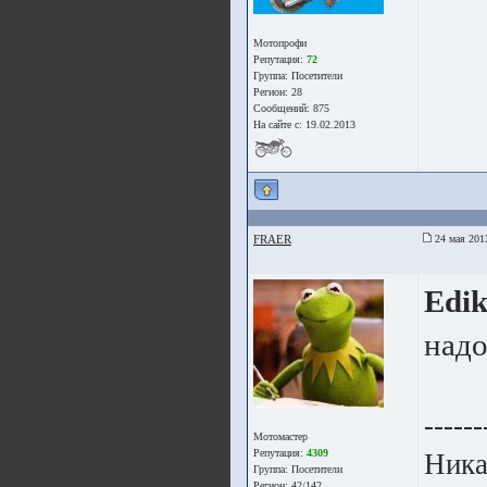
Мотопрофи
Репутация:
72
Группа:
Посетители
Регион: 28
Сообщений: 875
На сайте с: 19.02.2013
FRAER
24 мая 201
Edi
надо
------
Мотомастер
Репутация:
4309
Ника
Группа:
Посетители
Регион: 42/142