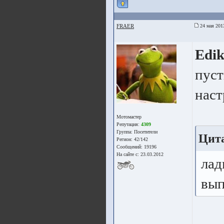
FRAER
24 мая 201
Edi
пуст
наст
Мотомастер
Репутация:
4309
Группа:
Посетители
Цита
Регион: 42/142
Сообщений: 19196
На сайте с: 23.03.2012
лад
вып