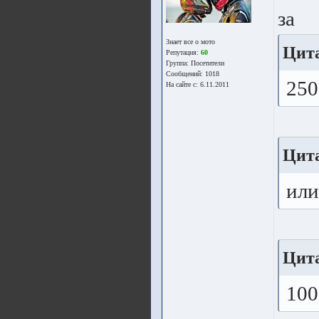
за
Знает все о мото
Цит
Репутация:
60
Группа:
Посетители
Сообщений: 1018
250
На сайте с: 6.11.2011
Цит
или
Цит
100