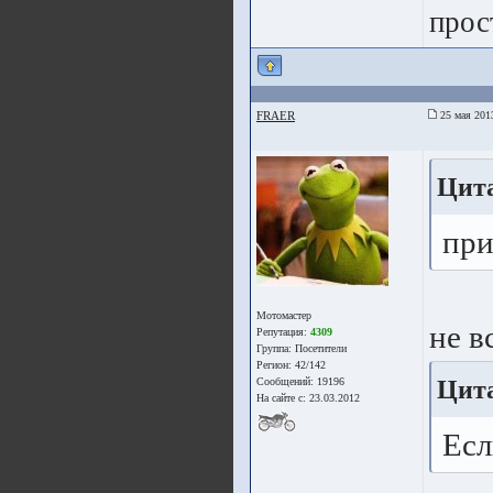
прос
FRAER
25 мая 201
Цита
при
Мотомастер
не в
Репутация:
4309
Группа:
Посетители
Регион: 42/142
Цита
Сообщений: 19196
На сайте с: 23.03.2012
Есл