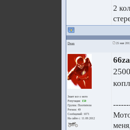
2 ко
стер
Dean
25 мая 201
66z
2500
копл
Знает все о мото
Репутация:
150
------
Группа:
Посетители
Регион: 49
Мото
Сообщений: 1071
На сайте с: 11.09.2012
меня