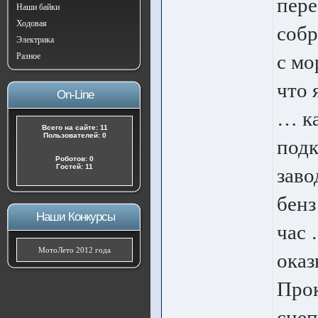
пере
Наши байки
Ходовая
собр
Электрика
с мо
Разное
что 
On-Line
… ка
Всего на сайте: 11
Пользователей: 0
подк
Роботов: 0
Гостей: 11
заво
бенз
Наши Конкурсы
час 
МотоЛето 2012 года
ока
Прок
сцеп