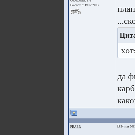
Сообщений: 875
На сайте с: 19.02.2013
план
...с
Цит
хот
да ф
карб
како
FRAER
24 мая 201