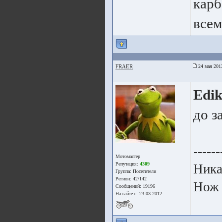
карб
всем
FRAER
24 мая 201
Edi
до з
------
Мотомастер
Репутация:
4309
Ника
Группа:
Посетители
Регион: 42/142
Нож 
Сообщений: 19196
На сайте с: 23.03.2012