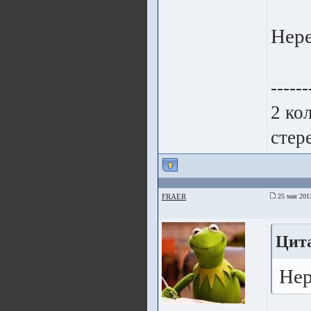
Нере
------
2 ко
стер
FRAER
25 мая 201
Цита
Нер