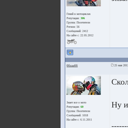
Гений в мотоциклах
Репутация:
306
Группа:
Посетители
Регион: 56
Сообщений: 2412
На сайте с: 22.05.2012
66zaa66
25 мая 201
Скол
Ну и
Знает все о мото
Репутация:
60
Группа:
Посетители
Сообщений: 1018
На сайте с: 6.11.2011
------