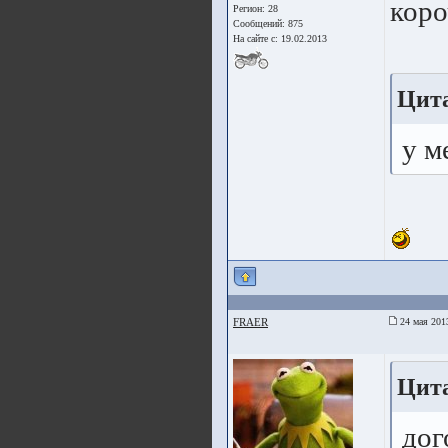
коро
Регион: 28
Сообщений: 875
На сайте с: 19.02.2013
Цит
у м
FRAER
24 мая 201
Цита
дог