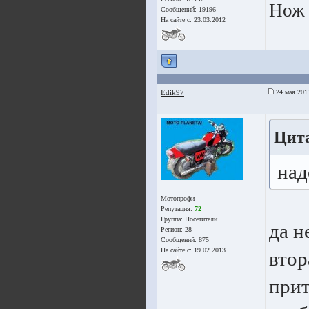
Нож 
Сообщений: 19196
На сайте с: 23.03.2012
Edik97
24 мая 201
Цит
над
Мотопрофи
Репутация:
72
Группа:
Посетители
да н
Регион: 28
Сообщений: 875
На сайте с: 19.02.2013
втор
прит