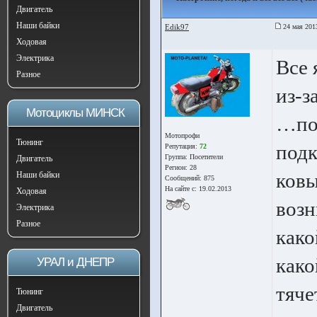
Двигатель
Наши байки
Edik97
24 мая 201
Ходовая
Электрика
Все 
Разное
из-з
Мотоциклы МИНСК
…по
Мотопрофи
Тюнинг
подк
Репутация:
72
Группа:
Посетители
Двигатель
Регион: 28
ковы
Наши байки
Сообщений: 875
На сайте с: 19.02.2013
Ходовая
возн
Электрика
Разное
како
како
УРАЛ и ДНЕПР
тяче
Тюнинг
Двигатель