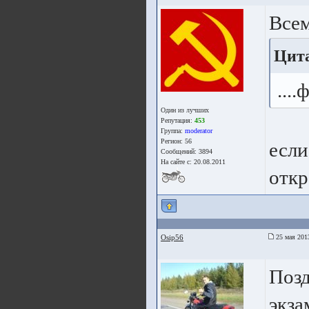
Все
Цита
...
Один из лучших
Репутация:
453
Группа:
moderator
Регион: 56
если
Сообщений: 3894
На сайте с: 20.08.2011
откр
Osip56
25 мая 201
Позд
экза