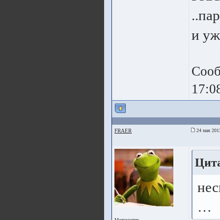
..па
и уж
Сооб
17:0
FRAER
24 мая 201
Цита
нес
…
Мотомастер