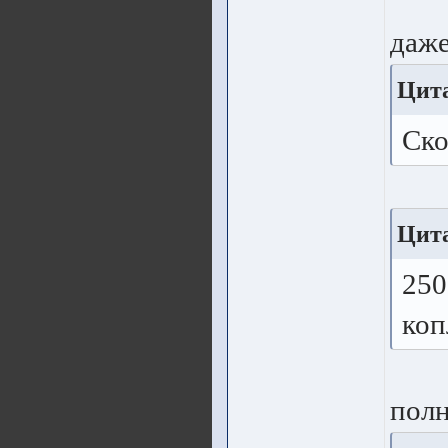
даже
Цита
Ско
Цита
250
коп
полн