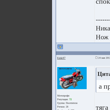
спок
------
Ника
Нож 
Edik97
24 мая 201
Цит
а п
Мотопрофи
Репутация:
72
Группа:
Посетители
тяга
Регион: 28