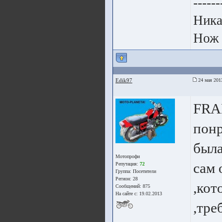
------
Ника
Нож 
Edik97
24 мая 201
FRAE
понр
была
Мотопрофи
сам 
Репутация:
72
Группа:
Посетители
Регион: 28
,кот
Сообщений: 875
На сайте с: 19.02.2013
,тре