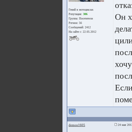
отка
Гений в мотоциклах
Он х
Репутация:
306
Группа:
Посетители
Регион: 56
дела
Сообщений: 2412
На сайте с: 22.05.2012
цили
посл
хочу
посл
Если
пом
demon1605
24 мая 201