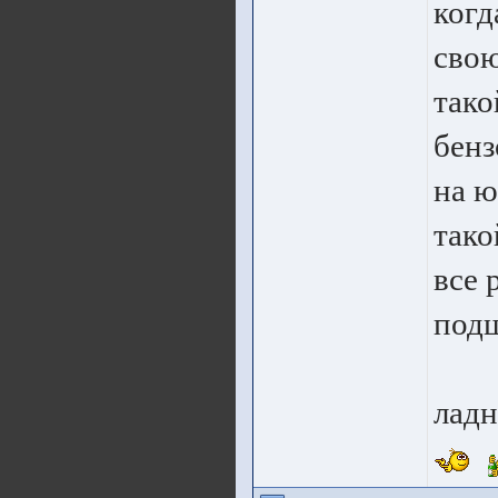
когд
свою
тако
бенз
на ю
тако
все 
подш
ладн