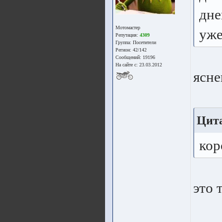
дне
Мотомастер
уже
Репутация:
4309
Группа:
Посетители
Регион: 42/142
Сообщений: 19196
На сайте с: 23.03.2012
ясне
Цита
кор
это 