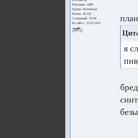
Репутация:
4309
Группа:
Посетители
Регион: 42/142
план
Сообщений: 19196
На сайте с: 23.03.2012
Цита
я с
пив
бре
синт
безы