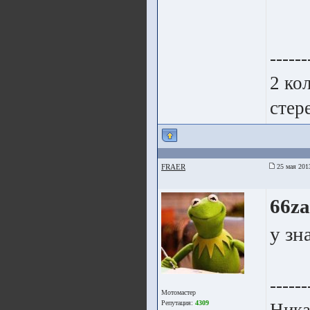
------
2 ко
стер
FRAER
25 мая 201
66z
у зн
------
Мотомастер
Репутация:
4309