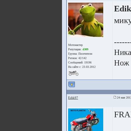
Edi
мику
------
Мотомастер
Репутация:
4309
Ника
Группа:
Посетители
Регион: 42/142
Нож 
Сообщений: 19196
На сайте с: 23.03.2012
Edik97
24 мая 201
FRAE