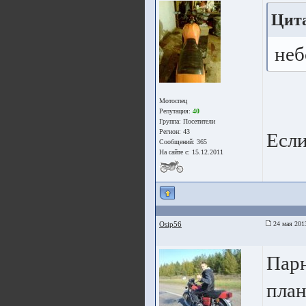
Цита
неб
Мотоспец
Репутация:
40
Группа:
Посетители
Регион: 43
Если
Сообщений: 365
На сайте с: 15.12.2011
Osip56
24 мая 201
Парн
план