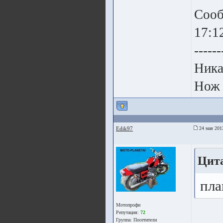
Сооб
17:1
------
Ника
Нож 
Edik97
24 мая 201
Цит
пла
Мотопрофи
Репутация:
72
Группа:
Посетители