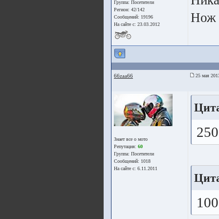
Ника
Группа:
Посетители
Регион: 42/142
Нож 
Сообщений: 19196
На сайте с: 23.03.2012
66zaa66
25 мая 201
Цита
250
Знает все о мото
Репутация:
60
Группа:
Посетители
Сообщений: 1018
На сайте с: 6.11.2011
Цит
100