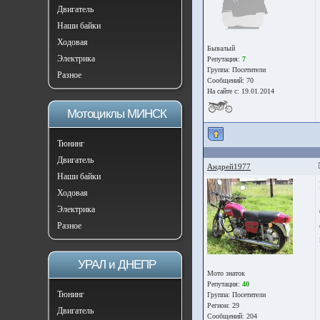
Двигатель
Наши байки
Ходовая
Бывалый
Электрика
Репутация:
7
Группа:
Посетители
Разное
Сообщений: 70
На сайте с: 19.01.2014
Мотоциклы МИНСК
Тюнинг
Двигатель
Андрей1977
Наши байки
Ходовая
Электрика
Разное
УРАЛ и ДНЕПР
Мото знаток
Репутация:
40
Тюнинг
Группа:
Посетители
Регион: 29
Двигатель
Сообщений: 204