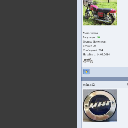
Мото знаток
Репутация:
40
Группа:
Посетители
Регион: 29
Сообщений: 204
На сайте с: 14.08.2014
miha.s12