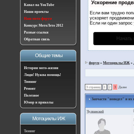
Ускорение прод
Канал на YouTube
Наши проекты
Если вам трудно поп
ускоряет продвижени
Наш мото-форум
Если ни один запрос 
Конкурс МотоЛето 2012
Разные ссылки
Начать
Обратная связь
Общие темы
форум
»
Мотоциклы ИЖ
»
Истории мото-жизни
Люди! Нужна помощь!
Тюнинг
3 страниц
1
2
3
Далее
Ремонт
Полезное
Запчасти "новодел" и их 
Юмор и приколы
Чулпанский
Мотоциклы ИЖ
Тюнинг