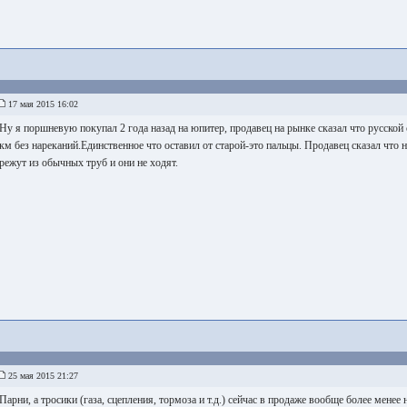
17 мая 2015 16:02
Ну я поршневую покупал 2 года назад на юпитер, продавец на рынке сказал что русской 
км без нареканий.Единственное что оставил от старой-это пальцы. Продавец сказал что 
режут из обычных труб и они не ходят.
25 мая 2015 21:27
Парни, а тросики (газа, сцепления, тормоза и т.д.) сейчас в продаже вообще более менее