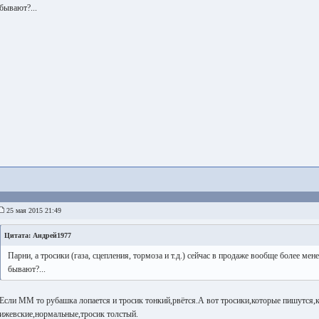
бывают?...
25 мая 2015 21:49
Цитата: Андрей1977
Парни, а тросики (газа, сцепления, тормоза и т.д.) сейчас в продаже вообще более мен
бывают?...
Если ММ то рубашка лопается и тросик тонкий,рвётся.А вот тросики,которые пишутся,
ижевские,нормальные,тросик толстый.