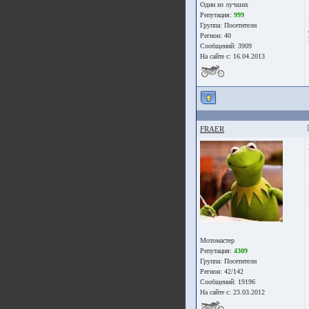
Один из лучших
Репутация:
999
Группа:
Посетители
Регион: 40
Сообщений: 3909
На сайте с: 16.04.2013
FRAER
Мотомастер
Репутация:
4309
Группа:
Посетители
Регион: 42/142
Сообщений: 19196
На сайте с: 23.03.2012