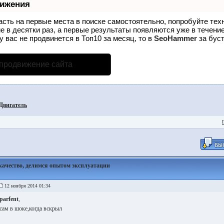
вижения
асть на первые места в поиске самостоятельно, попробуйте те
е в десятки раз, а первые результаты появляются уже в течение
у вас не продвинется в Топ10 за месяц, то в
SeoHammer
за бус
 продвижение сайта
Двигатель
качество, делимся опытом эксплуатации
12 ноября 2014 01:34
parfent
,
сам в шоке,когда вскрыл