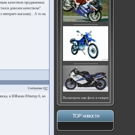
естным качеством продаваемых
стался доволен качеством?
 интернет-магазин)... А то на
---------------------------
---------------------------
Сообщение #
57
бинска, и ИЖмаш Юпитер 6, но
Посмотреть еще фото в галерее
ТОР новости