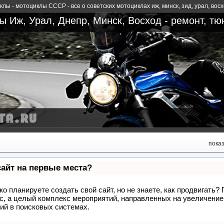
лы - мотоциклы СССР - все о советских мотоциклах иж, минск, зид, урал, вос
 Иж, Урал, Днепр, Минск, Восход - ремонт, тю
пока
сайт на первые места?
о планируете создать свой сайт, но не знаете, как продвигать?
сс, а целый комплекс мероприятий, направленных на увеличение
ий в поисковых системах.