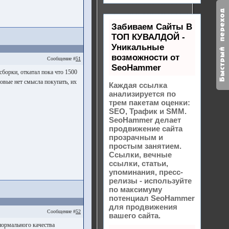
Забиваем Сайты В
ТОП КУВАЛДОЙ -
Уникальные
возможности от
Сообщение #
51
SeoHammer
сборки, откатал пока что 1500
новые нет смысла покупать, их
Каждая ссылка
анализируется по
трем пакетам оценки:
SEO, Трафик и SMM.
SeoHammer делает
продвижение сайта
прозрачным и
простым занятием.
Ссылки, вечные
ссылки, статьи,
упоминания, пресс-
релизы - используйте
по максимуму
потенциал SeoHammer
для продвижения
Сообщение #
52
вашего сайта.
 нормального качества