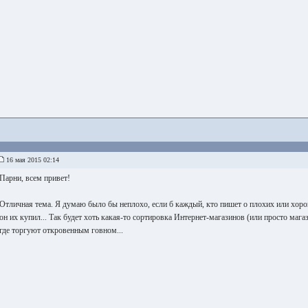
16 мая 2015 02:14
Парни, всем привет!
Отличная тема. Я думаю было бы неплохо, если б каждый, кто пишет о плохих или хорош
он их купил... Так будет хоть какая-то сортировка Интернет-магазинов (или просто магаз
где торгуют откровенным говном...