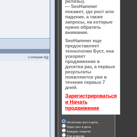
релизы).
— SeoHammer
покажет, где рост или
падение, а также
запросы, на которые
нужно обратить
внимание.
SeoHammer еще
предоставляет
технологию
Буст
, она
ускоряет
Сообщение #
54
продвижение в
десятки раз, а первые
результаты
появляются уже в
течение первых 7
дней.
Зарегистрироваться
и Начать
продвижение
Несколько раз в день
Один раз в день
Каждую неделю
Раз в месяц