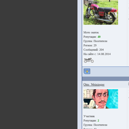
Мото знаток
Репутация:
40
Группа:
Посетители
Регион: 29
Сообщений: 204
На сайте с: 14.08.2014
Otto_Weininger
Участник
Репутация:
2
Группа:
Посетители