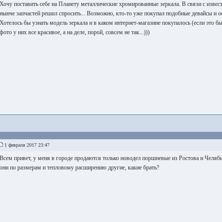
Хочу поставить себе на Планету металлические хромированные зеркала. В связи с изв
нынче запчастей решил спросить... Возможно, кто-то уже покупал подобные девайсы и о
Хотелось бы узнать модель зеркала и в каком интернет-магазине покупалось (если это был
фото у них все красивое, а на деле, порой, совсем не так...)))
1 февраля 2017 23:47
Всем привет, у меня в городе продаются только новодел поршневые из Ростова и Челя
они по размерам и тепловому расширению другие, какие брать?