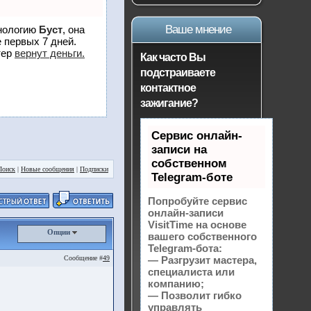
Ваше мнение
хнологию
Буст
, она
 первых 7 дней.
тер
вернут деньги.
Как часто Вы
подстраиваете
контактное
зажигание?
Сервис онлайн-
записи на
собственном
Поиск
|
Новые сообщения
|
Подписки
Telegram-боте
Попробуйте сервис
онлайн-записи
VisitTime на основе
Опции
вашего собственного
Telegram-бота:
Сообщение #
49
— Разгрузит мастера,
специалиста или
компанию;
— Позволит гибко
управлять