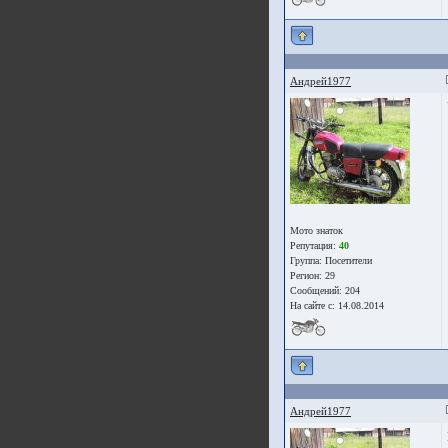
Андрей1977
Мото знаток
Репутация:
40
Группа:
Посетители
Регион: 29
Сообщений: 204
На сайте с: 14.08.2014
Андрей1977