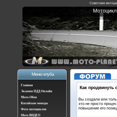
Советские мотоцик
Мотоциклы
Меню клуба
Главная
Как продвинуть 
Экзамен ПДД Онлайн
Мото-Обои
Вы создали или тольк
Китайские мопеды
это не просто проце
повышение его позиц
Фото мотоциклов
Мото ВИДЕО