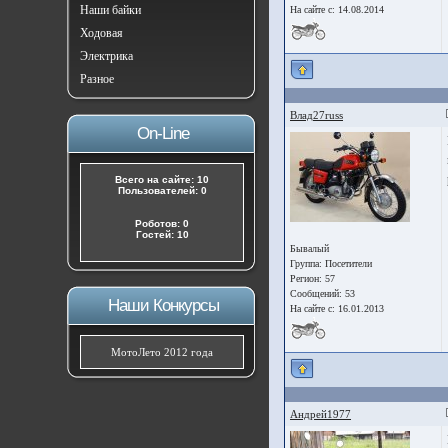
Наши байки
На сайте с: 14.08.2014
Ходовая
Электрика
Разное
Влад27russ
On-Line
Всего на сайте: 10
Пользователей: 0
Роботов: 0
Гостей: 10
Бывалый
Группа:
Посетители
Регион: 57
Сообщений: 53
Наши Конкурсы
На сайте с: 16.01.2013
МотоЛето 2012 года
Андрей1977