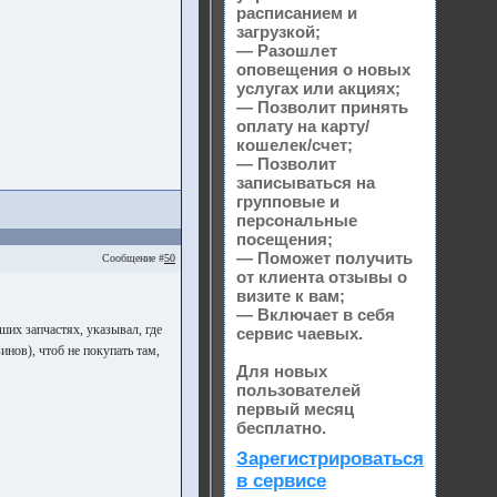
расписанием и
загрузкой;
— Разошлет
оповещения о новых
услугах или акциях;
— Позволит принять
оплату на карту/
кошелек/счет;
— Позволит
записываться на
групповые и
персональные
посещения;
— Поможет получить
Сообщение #
50
от клиента отзывы о
визите к вам;
— Включает в себя
их запчастях, указывал, где
сервис чаевых.
инов), чтоб не покупать там,
Для новых
пользователей
первый месяц
бесплатно.
Зарегистрироваться
в сервисе