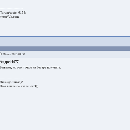
--------------------
/forum/topic_6154/
https://vk.com
26 мая 2015 04:38
Андрей1977
,
Бывают, но это лучше на базаре покупать.
--------------------
Никакда-никада!
Нож в печень- иж вечен!)))