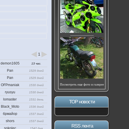
---------------------------
1
demon1605
13 час.
Pan
1529 дней
Pan
1529 дней
Посмотреть еще фото в галерее
OFPmaniak
1530 дней
ryusyu
1530 дней
lomaster
1531 день
ТОР новости
Black_Moto
1536 дней
брмайор
1537 дней
shors
1537 дней
RSS лента
sokolec
1542 дня