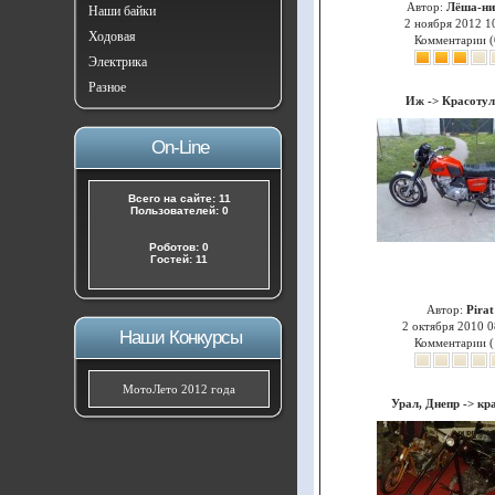
Автор:
Лёша-ни
Наши байки
2 ноября 2012 1
Ходовая
Комментарии (
Электрика
Разное
Иж
->
Красотул
On-Line
Всего на сайте: 11
Пользователей: 0
Роботов: 0
Гостей: 11
Автор:
Pirat
2 октября 2010 0
Наши Конкурсы
Комментарии (
МотоЛето 2012 года
Урал, Днепр
->
кр