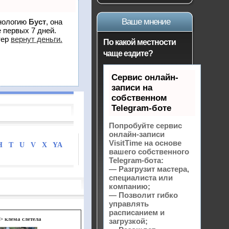
Ваше мнение
хнологию
Буст
, она
 первых 7 дней.
тер
вернут деньги.
По какой местности
чаще ездите?
Сервис онлайн-
записи на
собственном
Telegram-боте
Попробуйте сервис
онлайн-записи
VisitTime на основе
H
T
U
V
X
YA
вашего собственного
Telegram-бота:
— Разгрузит мастера,
специалиста или
компанию;
— Позволит гибко
управлять
расписанием и
->
клема слетела
загрузкой;