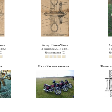
kson
Автор:
TimsonNikson
Ав
18:42
3 сентября 2017 18:41
6 
0)
Комментарии (0)
Ко
ко
Иж
->
Как вам наши мо ...
Железо
-