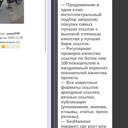
— Продвижение в
один клик,
интеллектуальный
подбор запросов,
покупка самых
лучших ссылок с
высокой степенью
тор:
jamal199
преля 2009 23:39
качества у лучших
мментарии (2)
бирж ссылок.
— Регулярная
проверка качества
ссылок по более чем
100 показателям и
ежедневный пересчет
показателей качества
проекта.
— Все известные
форматы ссылок:
арендные ссылки,
вечные ссылки,
публикации
(упоминания, мнения,
отзывы, статьи, пресс-
релизы).
— SeoHammer
покажет, где рост или