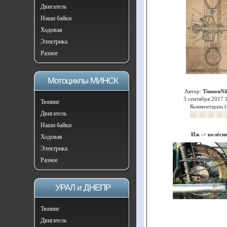
Двигатель
Наши байки
Ходовая
Электрика
Разное
Мотоциклы МИНСК
Автор:
TimsonNi
3 сентября 2017 
Тюнинг
Комментарии (
Двигатель
Наши байки
Иж
->
колёси
Ходовая
Электрика
Разное
УРАЛ и ДНЕПР
Тюнинг
Двигатель