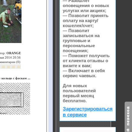
— Разошлет
оповещения о новых
услугах или акциях;
— Позволит принять
оплату на карту/
кошелек/счет;
— Позволит
записываться на
групповые и
персональные
посещения;
тор:
ORANGE
— Поможет получить
мая 2014 20:56
от клиента отзывы о
мментарии (0)
визите к вам;
— Включает в себя
сервис чаевых.
>
кольцо с фаскам ...
Для новых
пользователей
первый месяц
бесплатно.
Зарегистрироваться
в сервисе