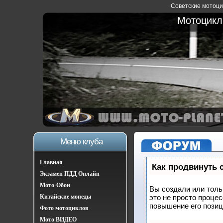
Советские мотоцик
Мотоциклы
Меню клуба
Главная
Как продвинуть 
Экзамен ПДД Онлайн
Мото-Обои
Вы создали или тольк
Китайские мопеды
это не просто проце
повышение его позиц
Фото мотоциклов
Мото ВИДЕО