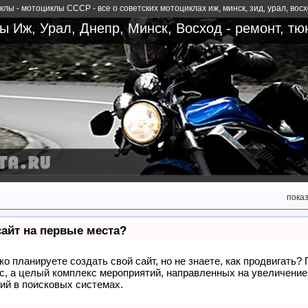
лы - мотоциклы СССР - все о советских мотоциклах иж, минск, зид, урал, вос
 Иж, Урал, Днепр, Минск, Восход - ремонт, тю
пока
сайт на первые места?
о планируете создать свой сайт, но не знаете, как продвигать?
сс, а целый комплекс мероприятий, направленных на увеличение
ий в поисковых системах.