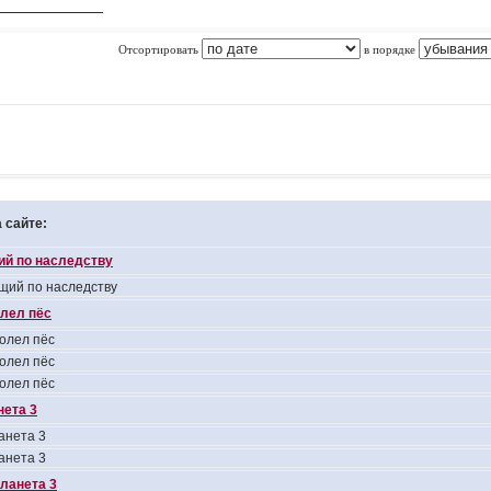
Отсортировать
в порядке
 сайте:
ий по наследству
щий по наследству
лел пёс
олел пёс
олел пёс
олел пёс
нета 3
анета 3
анета 3
планета 3