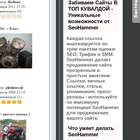
Забиваем Сайты В
втор:
Redimer
нваря 2011 21:35
ТОП КУВАЛДОЙ -
мментарии (0)
Уникальные
возможности от
SeoHammer
Иж
->
Класс
Каждая ссылка
анализируется по
трем пакетам оценки:
SEO, Трафик и SMM.
SeoHammer делает
продвижение сайта
прозрачным и
простым занятием.
Ссылки, вечные
ссылки, статьи,
ор:
рфнфигыф
упоминания, пресс-
преля 2009 22:14
релизы - используйте
мментарии (1)
по максимуму
потенциал SeoHammer
для продвижения
->
кросыч макака 2
вашего сайта.
Что умеет делать
SeoHammer