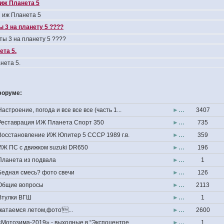
иж Планета 5
 иж Планета 5
 3 на планету 5 ????
ты 3 на планету 5 ????
та 5.
нета 5.
форуме:
Настроение, погода и все все все (часть 1...
►…
3407
Реставрация ИЖ Планета Спорт 350
►…
735
Восстановление ИЖ Юпитер 5 СССР 1989 г.в.
►…
359
ИЖ ПС с движком suzuki DR650
►…
196
Планета из подвала
►…
1
Бедная смесь? фото свечи
►…
126
Общие вопросы
►…
2113
Втулки ВГШ
►…
1
''катаемся летом,фото'...
►…
2600
«Мотозима-2019» - выходные в “Экспоцентре...
►…
1