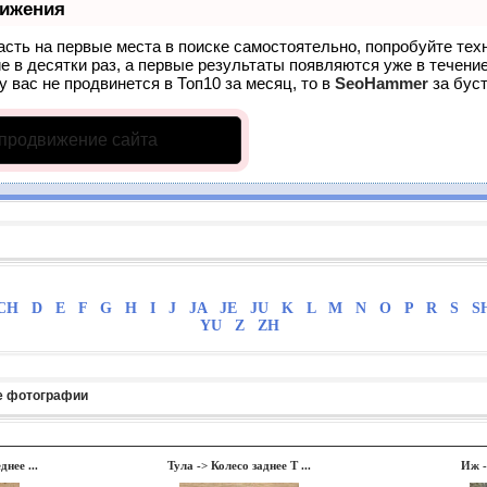
вижения
асть на первые места в поиске самостоятельно, попробуйте те
е в десятки раз, а первые результаты появляются уже в течение
у вас не продвинется в Топ10 за месяц, то в
SeoHammer
за бус
 продвижение сайта
CH
D
E
F
G
H
I
J
JA
JE
JU
K
L
M
N
O
P
R
S
S
YU
Z
ZH
е фотографии
днее ...
Тула
->
Колесо заднее Т ...
Иж