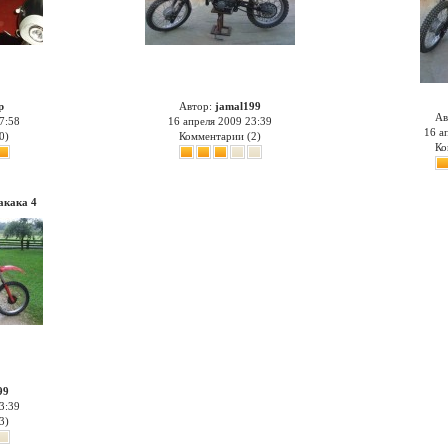
р
Автор:
jamal199
Ав
7:58
16 апреля 2009 23:39
16 а
0)
Комментарии (2)
Ко
акака 4
99
3:39
3)