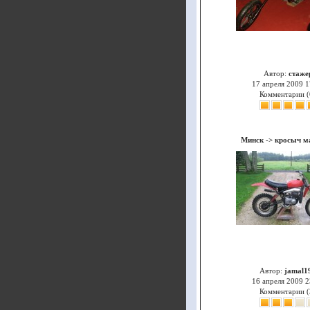
Автор:
стаже
17 апреля 2009 1
Комментарии (
Минск
->
кросыч м
Автор:
jamal1
16 апреля 2009 2
Комментарии (