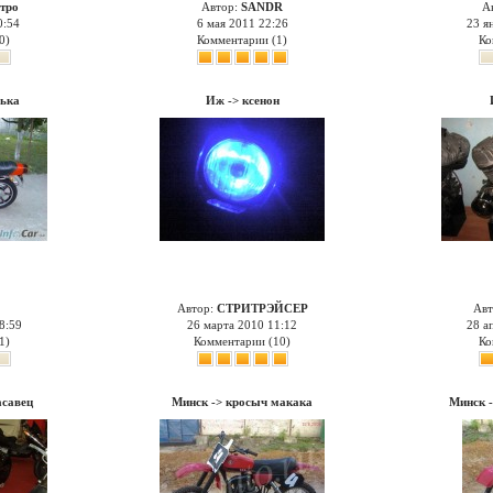
тро
Автор:
SANDR
А
0:54
6 мая 2011 22:26
23 я
0)
Комментарии (1)
Ко
ька
Иж
->
ксенон
Автор:
СТРИТРЭЙСЕР
Авт
8:59
26 марта 2010 11:12
28 а
1)
Комментарии (10)
Ко
асавец
Минск
->
кросыч макака
Минск