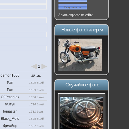
Архив опросов на сайте
Новые фото галереи
1
demon1605
15 час.
Pan
1529 дней
Случайное фото
Pan
1529 дней
OFPmaniak
1530 дней
ryusyu
1530 дней
lomaster
1531 день
Black_Moto
1536 дней
брмайор
1537 дней