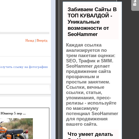
Забиваем Сайты В
ТОП КУВАЛДОЙ -
Уникальные
возможности от
SeoHammer
Назад
|
Вперёд
Каждая ссылка
анализируется по
трем пакетам оценки:
SEO, Трафик и SMM.
SeoHammer делает
олучить ссылку на фотографию
продвижение сайта
прозрачным и
простым занятием.
Ссылки, вечные
ссылки, статьи,
упоминания, пресс-
релизы - используйте
по максимуму
потенциал SeoHammer
Юпитер 5 пер ...
для продвижения
вашего сайта.
Что умеет делать