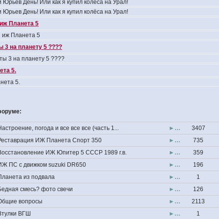
 Юрьев День! Или как я купил колёса на Урал!
 Юрьев День! Или как я купил колёса на Урал!
иж Планета 5
 иж Планета 5
 3 на планету 5 ????
ты 3 на планету 5 ????
та 5.
нета 5.
форуме:
Настроение, погода и все все все (часть 1...
►…
3407
Реставрация ИЖ Планета Спорт 350
►…
735
Восстановление ИЖ Юпитер 5 СССР 1989 г.в.
►…
359
ИЖ ПС с движком suzuki DR650
►…
196
Планета из подвала
►…
1
Бедная смесь? фото свечи
►…
126
Общие вопросы
►…
2113
Втулки ВГШ
►…
1