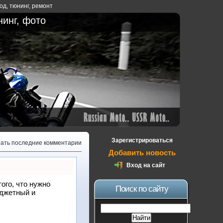
ход
,
тюнинг
,
ремонт
нинг, фото
Зарегистрироваться
зать последние комментарии
Добавить новость
Вход на сайт
того, что нужно
Поиск по сайту
юджетный и