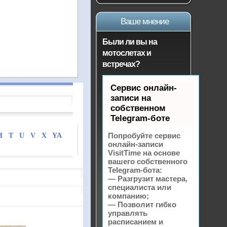
Ваше мнение
Были ли вы на
мотослетах и
встречах?
Сервис онлайн-
записи на
собственном
Telegram-боте
Попробуйте сервис
H
T
U
V
X
YA
онлайн-записи
VisitTime на основе
вашего собственного
Telegram-бота:
— Разгрузит мастера,
специалиста или
компанию;
— Позволит гибко
управлять
расписанием и