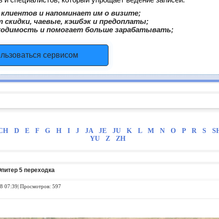
клиентов и напоминает им о визите;
 скидки, чаевые, кэшбэк и предоплаты;
ходимость и помогает больше зарабатывать;
ользоваться сервисом
CH
D
E
F
G
H
I
J
JA
JE
JU
K
L
M
N
O
P
R
S
S
YU
Z
ZH
питер 5 переходка
8 07:39| Просмотров: 597