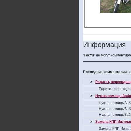
Информация
"
Гости
" не могут комментир
Последние комментарии на
☞
Раритет, переходящ
Раритет, переходя
☞
Нужна помощь!Забо
Нужна помощь!Заб
Нужна помощь!Заб
Нужна помощь!Заб
☞
Замена КПП Иж пла
Замена КПП Иж пл