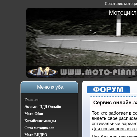
Советские мотоцик
Мотоциклы
Меню клуба
Главная
Сервис онлайн-з
Экзамен ПДД Онлайн
Тот, кто работает в 
Мото-Обои
видеть свое расписа
Китайские мопеды
оптимальный вариан
Фото мотоциклов
Для новых пользова
Мото ВИДЕО
Чат-бот для мастеро