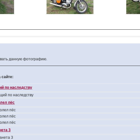
овать данную фотографию.
 сайте:
ий по наследству
щий по наследству
лел пёс
олел пёс
олел пёс
олел пёс
нета 3
анета 3