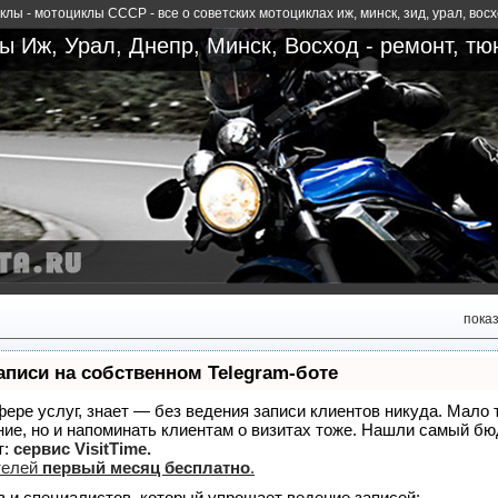
лы - мотоциклы СССР - все о советских мотоциклах иж, минск, зид, урал, вос
 Иж, Урал, Днепр, Минск, Восход - ремонт, тю
пока
аписи на собственном Telegram-боте
сфере услуг, знает — без ведения записи клиентов никуда. Мало 
ние, но и напоминать клиентам о визитах тоже. Нашли самый б
т:
сервис VisitTime.
телей
первый месяц бесплатно
.
в и специалистов, который упрощает ведение записей: