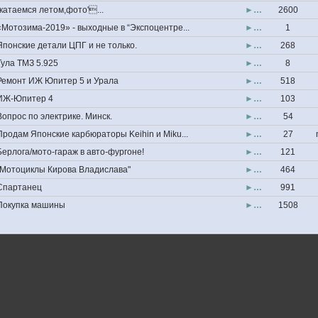
''катаемся летом,фото'...
►…
2600
«Мотозима-2019» - выходные в “Экспоцентре...
►…
1
Японские детали ЦПГ и не только.
►…
268
Тула ТМЗ 5.925
►…
8
Ремонт ИЖ Юпитер 5 и Урала
►…
518
ИЖ-Юпитер 4
►…
103
Вопрос по электрике. Минск.
►…
54
Продам Японские карбюраторы Keihin и Miku...
►…
27
Берлога/мото-гараж в авто-фургоне!
►…
121
"Мотоциклы Кирова Владислава"
►…
464
Спартанец
►…
991
Покупка машины
►…
1508