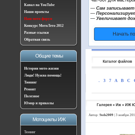
Канал на YouTube
—
Сам записывает 
Наши проекты
—
Персонализирует
—
Увеличивает до
Наш мото-форум
Конкурс МотоЛето 2012
Разные ссылки
Начать п
Обратная связь
Общие темы
Каталог файлов
Истории мото-жизни
Люди! Нужна помощь!
.
3
7
A
B
C
Тюнинг
Ремонт
Полезное
Юмор и приколы
Галерея
»
Иж
» ИЖ Ю
Автор:
Stels2009
|
3 ноября 201
Мотоциклы ИЖ
Тюнинг