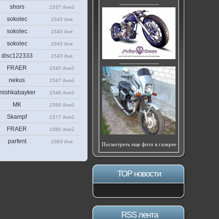
---------------------------
shors
1537 дней
sokolec
1543 дня
sokolec
1543 дня
sokolec
1543 дня
disc122333
1543 дня
---------------------------
FRAER
1545 дней
nekus
1547 дней
mishkabayker
1548 дней
МК
1566 дней
Skampf
1577 дней
FRAER
1580 дней
parfent
1583 дня
Посмотреть еще фото в галерее
ТОР новости
RSS лента