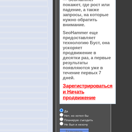
покажет, где рост или
падение, а также
запросы, на которые
нужно обратить
внимание.
SeoHammer еще
предоставляет
технологию
Буст
, она
ускоряет
продвижение в
десятки раз, а первые
результаты
появляются уже в
течение первых 7
дней.
Зарегистрироваться
и Начать
продвижение
Да
Нет, но хотел бы
Планирую съездить
Не был и нехочу