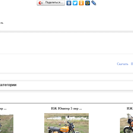
Поделиться…
ль
Скачать
П
категории
 ...
ИЖ Юпитер 5 пер ...
ИЖ 