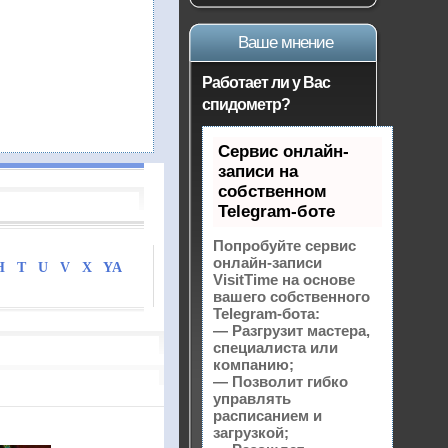
Ваше мнение
Работает ли у Вас
спидометр?
Сервис онлайн-
записи на
собственном
Telegram-боте
Попробуйте сервис
онлайн-записи
H
T
U
V
X
YA
VisitTime на основе
вашего собственного
Telegram-бота:
— Разгрузит мастера,
специалиста или
компанию;
— Позволит гибко
управлять
расписанием и
загрузкой;