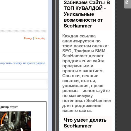
Забиваем Сайты В
ТОП КУВАЛДОЙ -
Уникальные
возможности от
SeoHammer
Каждая ссылка
Назад
|
Вперёд
анализируется по
трем пакетам оценки:
SEO, Трафик и SMM.
SeoHammer делает
продвижение сайта
олучить ссылку на фотографию
прозрачным и
простым занятием.
Ссылки, вечные
ссылки, статьи,
упоминания, пресс-
релизы - используйте
по максимуму
потенциал SeoHammer
для продвижения
днепр стрит
вашего сайта.
Что умеет делать
SeoHammer