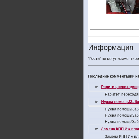
Информация
"
Гости
" не могут комментир
Последние комментарии на
☞
Раритет, переходящ
Раритет, переходя
☞
Нужна помощь!Забо
Нужна помощь!Заб
Нужна помощь!Заб
Нужна помощь!Заб
☞
Замена КПП Иж пла
Замена КПП Иж пл