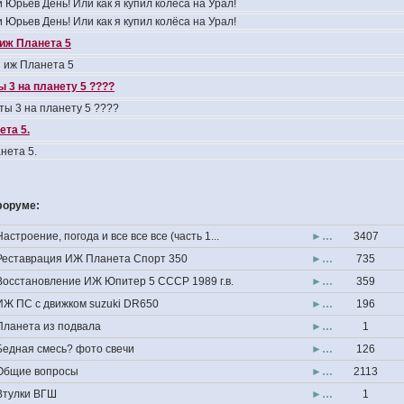
 Юрьев День! Или как я купил колёса на Урал!
 Юрьев День! Или как я купил колёса на Урал!
иж Планета 5
 иж Планета 5
 3 на планету 5 ????
ты 3 на планету 5 ????
та 5.
нета 5.
форуме:
Настроение, погода и все все все (часть 1...
►…
3407
Реставрация ИЖ Планета Спорт 350
►…
735
Восстановление ИЖ Юпитер 5 СССР 1989 г.в.
►…
359
ИЖ ПС с движком suzuki DR650
►…
196
Планета из подвала
►…
1
Бедная смесь? фото свечи
►…
126
Общие вопросы
►…
2113
Втулки ВГШ
►…
1