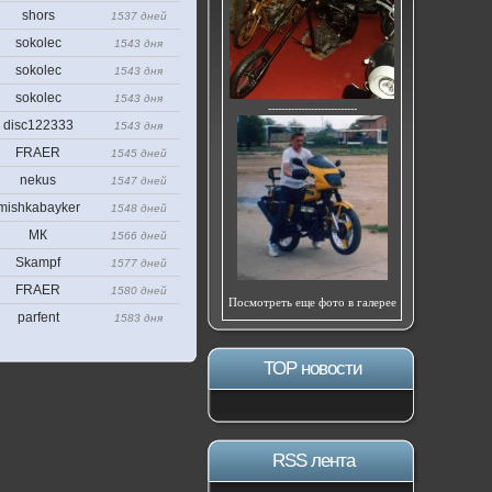
shors
1537 дней
sokolec
1543 дня
sokolec
1543 дня
sokolec
1543 дня
---------------------------
disc122333
1543 дня
FRAER
1545 дней
nekus
1547 дней
mishkabayker
1548 дней
МК
1566 дней
Skampf
1577 дней
FRAER
1580 дней
Посмотреть еще фото в галерее
parfent
1583 дня
ТОР новости
RSS лента