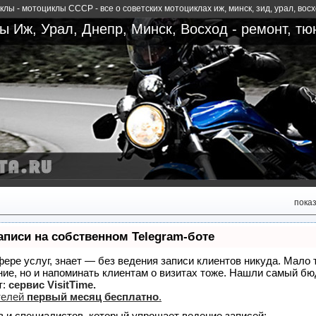
лы - мотоциклы СССР - все о советских мотоциклах иж, минск, зид, урал, вос
 Иж, Урал, Днепр, Минск, Восход - ремонт, тю
пока
аписи на собственном Telegram-боте
сфере услуг, знает — без ведения записи клиентов никуда. Мало 
ние, но и напоминать клиентам о визитах тоже. Нашли самый б
т:
сервис VisitTime.
телей
первый месяц бесплатно
.
в и специалистов, который упрощает ведение записей: