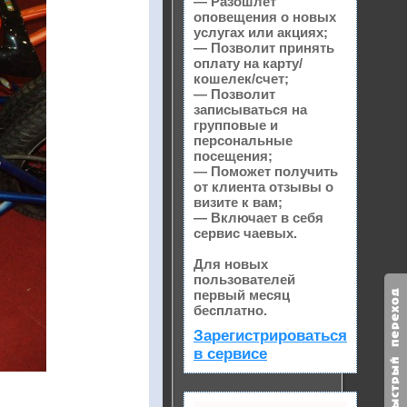
— Разошлет
оповещения о новых
услугах или акциях;
— Позволит принять
оплату на карту/
кошелек/счет;
— Позволит
записываться на
групповые и
персональные
посещения;
— Поможет получить
от клиента отзывы о
визите к вам;
— Включает в себя
сервис чаевых.
Для новых
пользователей
первый месяц
бесплатно.
Зарегистрироваться
в сервисе