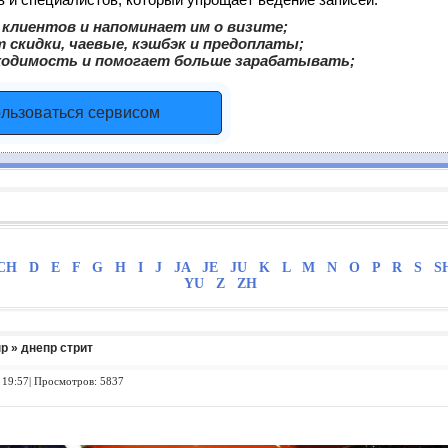
клиентов и напоминает им о визите;
 скидки, чаевые, кэшбэк и предоплаты;
ходимость и помогает больше зарабатывать;
ользоваться сервисом
CH
D
E
F
G
H
I
J
JA
JE
JU
K
L
M
N
O
P
R
S
S
YU
Z
ZH
пр
» днепр стрит
 19:57| Просмотров: 5837