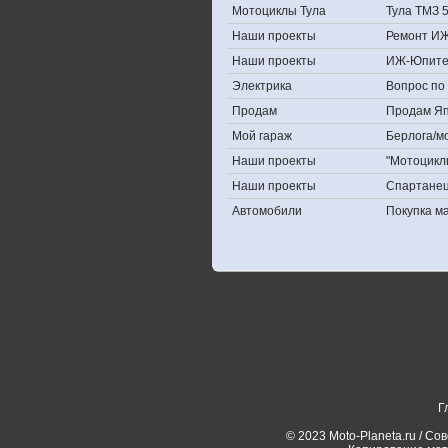
Мотоциклы Тула
Тула ТМЗ 
Наши проекты
Ремонт ИЖ
Наши проекты
ИЖ-Юпите
Электрика
Вопрос по 
Продам
Продам Япо
Мой гараж
Берлога/мо
Наши проекты
"Мотоцикл
Наши проекты
Спартане
Автомобили
Покупка 
Г
© 2023 Moto-Planeta.ru / Со