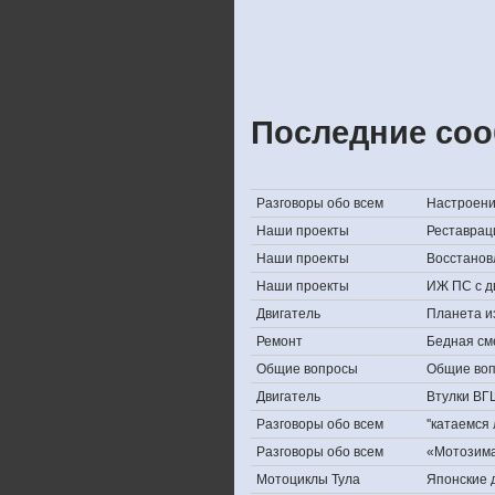
Последние соо
Разговоры обо всем
Настроение,
Наши проекты
Реставрац
Наши проекты
Восстанов
Наши проекты
ИЖ ПС с д
Двигатель
Планета и
Ремонт
Бедная см
Общие вопросы
Общие во
Двигатель
Втулки ВГ
Разговоры обо всем
''катаемся
Разговоры обо всем
«Мотозима-
Мотоциклы Тула
Японские д