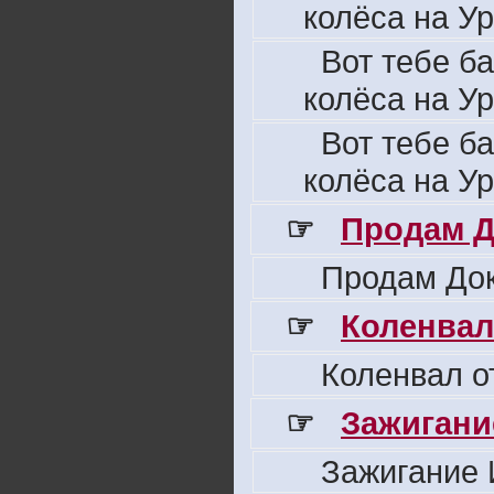
колёса на Ур
Вот тебе б
колёса на Ур
Вот тебе б
колёса на Ур
☞
Продам Д
Продам Док
☞
Коленвал
Коленвал о
☞
Зажигани
Зажигание 