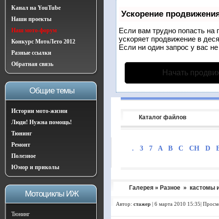
Канал на YouTube
Ускорение продвижени
Наши проекты
Если вам трудно попасть на 
Наш мото-форум
ускоряет продвижение в деся
Конкурс МотоЛето 2012
Если ни один запрос у вас не
Разные ссылки
Обратная связь
Начать продви
Общие темы
Истории мото-жизни
Каталог файлов
Люди! Нужна помощь!
Тюнинг
Ремонт
.
3
7
A
B
C
CH
D
Полезное
Юмор и приколы
Галерея
»
Разное
»
кастомы и
Мотоциклы ИЖ
Автор:
стажер
|
6 марта 2010 15:35| Просм
Тюнинг