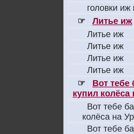
головки иж
☞
Литье иж
Литье иж
Литье иж
Литье иж
Литье иж
☞
Вот тебе
купил колёса н
Вот тебе б
колёса на Ур
Вот тебе б