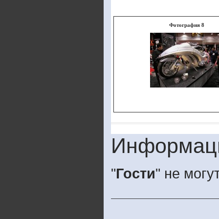
Фотография 8
Информац
"
Гости
" не мог