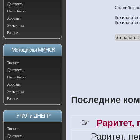
Двигатель
Спасибок н
Наши байки
Количество
Ходовая
Количество
Электрика
Разное
отправить E
Мотоциклы МИНСК
Тюнинг
Двигатель
Наши байки
Ходовая
Электрика
Последние ком
Разное
УРАЛ и ДНЕПР
☞
Раритет,
Тюнинг
Раритет, п
Двигатель