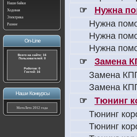
Наши байки
☞
Нужна по
Ходовая
Электрика
Нужна пом
Разное
Нужна пом
On-Line
Нужна пом
Всего на сайте: 16
☞
Замена К
Пользователей: 0
Роботов: 0
Замена КПП
Гостей: 16
Замена КПП
Наши Конкурсы
☞
Тюнинг к
МотоЛето 2012 года
Тюнинг кор
Тюнинг кор