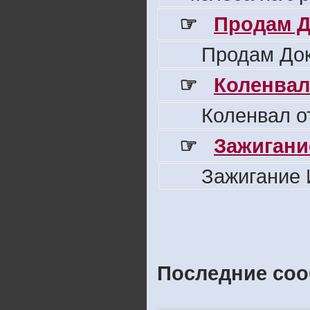
☞
Продам Д
Продам Док
☞
Коленвал
Коленвал о
☞
Зажигани
Зажигание 
Последние соо