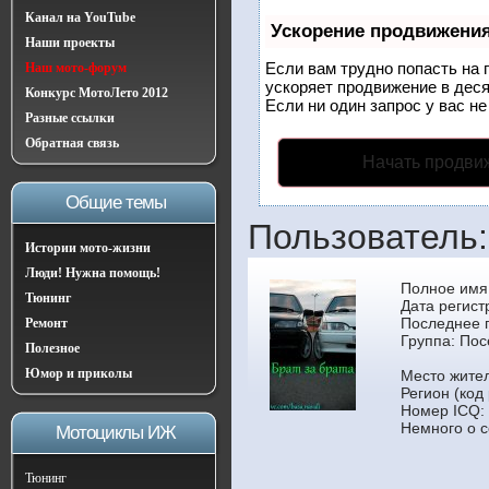
Канал на YouTube
Ускорение продвижени
Наши проекты
Если вам трудно попасть на 
Наш мото-форум
ускоряет продвижение в деся
Конкурс МотоЛето 2012
Если ни один запрос у вас не
Разные ссылки
Обратная связь
Начать продви
Общие темы
Пользователь: 
Истории мото-жизни
Люди! Нужна помощь!
Полное имя
Тюнинг
Дата регист
Последнее п
Ремонт
Группа:
Пос
Полезное
Юмор и приколы
Место жител
Регион (код
Номер ICQ:
Немного о с
Мотоциклы ИЖ
Тюнинг