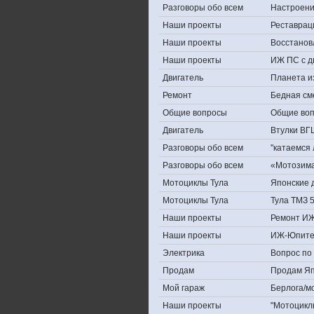
Разговоры обо всем
Настроение,
Наши проекты
Реставрац
Наши проекты
Восстанов
Наши проекты
ИЖ ПС с д
Двигатель
Планета и
Ремонт
Бедная см
Общие вопросы
Общие во
Двигатель
Втулки ВГ
Разговоры обо всем
''катаемся
Разговоры обо всем
«Мотозима-
Мотоциклы Тула
Японские д
Мотоциклы Тула
Тула ТМЗ 
Наши проекты
Ремонт ИЖ
Наши проекты
ИЖ-Юпите
Электрика
Вопрос по 
Продам
Продам Япо
Мой гараж
Берлога/мо
Наши проекты
"Мотоцикл