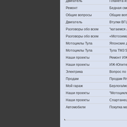
Двигатель
Планета и
Ремонт
Бедная см
Общие вопросы
Общие во
Двигатель
Втулки ВГ
Разговоры обо всем
''катаемся
Разговоры обо всем
«Мотозима-
Мотоциклы Тула
Японские д
Мотоциклы Тула
Тула ТМЗ 
Наши проекты
Ремонт ИЖ
Наши проекты
ИЖ-Юпите
Электрика
Вопрос по 
Продам
Продам Япо
Мой гараж
Берлога/мо
Наши проекты
"Мотоцикл
Наши проекты
Спартане
Автомобили
Покупка 