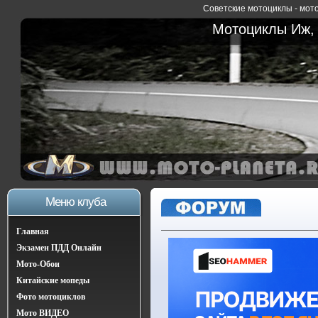
Советские мотоциклы - мото
Мотоциклы Иж, 
Меню клуба
Главная
Экзамен ПДД Онлайн
Мото-Обои
Китайские мопеды
Фото мотоциклов
Мото ВИДЕО