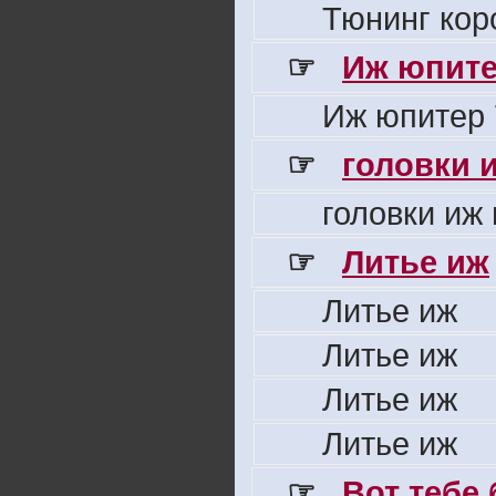
Тюнинг кор
☞
Иж юпите
Иж юпитер 
☞
головки 
головки иж
☞
Литье иж
Литье иж
Литье иж
Литье иж
Литье иж
☞
Вот тебе