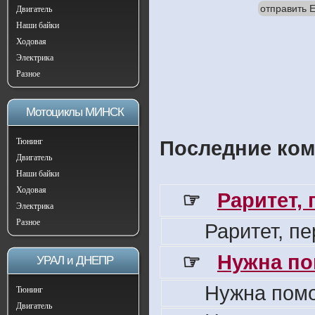
отправить E
Двигатель
Наши байки
Ходовая
Электрика
Разное
Мотоциклы МИНСК
Тюнинг
Последние ком
Двигатель
Наши байки
Ходовая
☞
Раритет,
Электрика
Разное
Раритет, п
☞
Нужна по
УРАЛ и ДНЕПР
Нужна пом
Тюнинг
Двигатель