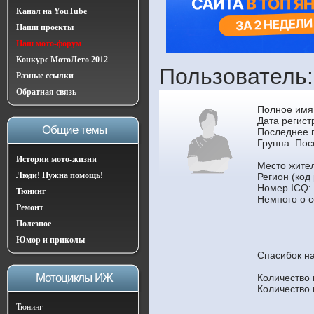
Канал на YouTube
Наши проекты
Наш мото-форум
Конкурс МотоЛето 2012
Пользователь:
Разные ссылки
Обратная связь
Полное имя:
Дата регист
Общие темы
Последнее 
Группа:
Пос
Истории мото-жизни
Место жител
Люди! Нужна помощь!
Регион (код
Номер ICQ:
Тюнинг
Немного о с
Ремонт
Полезное
Юмор и приколы
Спасибок н
Мотоциклы ИЖ
Количество
Количество
Тюнинг