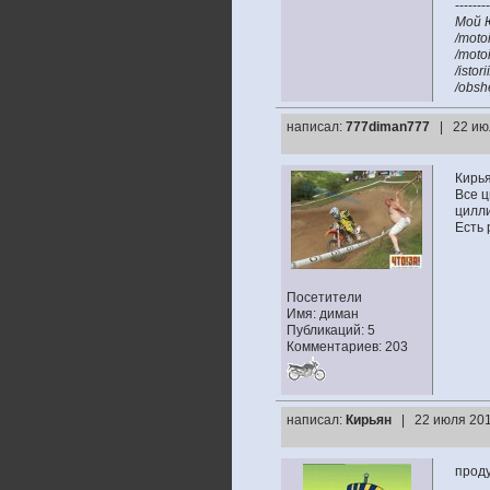
--------
Мой 
/moto
/moto
/istor
/obsh
написал:
777diman777
| 22 ию
Кирь
Все ц
цилл
Есть 
Посетители
Имя: диман
Публикаций: 5
Комментариев: 203
написал:
Кирьян
| 22 июля 201
проду