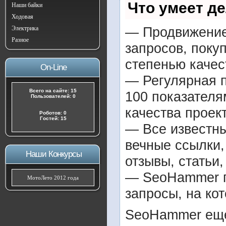
Что умеет д
Наши байки
Ходовая
— Продвижение 
Электрика
Разное
запросов, поку
степенью качес
On-Line
— Регулярная п
Всего на сайте: 15
100 показателя
Пользователей: 0
качества проект
Роботов: 0
Гостей: 15
— Все известн
вечные ссылки,
Наши Конкурсы
отзывы, статьи,
— SeoHammer по
МотоЛето 2012 года
запросы, на ко
SeoHammer еще