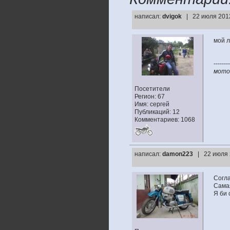
написал:
dvigok
| 22 июля 201
мой л
--------
мото:
Посетители
Регион: 67
Имя: сергей
Публикаций: 12
Комментариев: 1068
написал:
damon223
| 22 июля 
Согла
Самая
Я би 