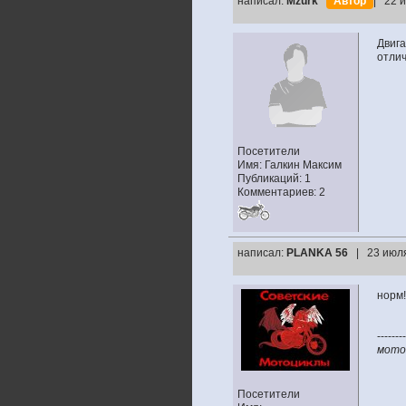
написал:
Mzurk
Автор
| 22 
Двига
отлич
Посетители
Имя: Галкин Максим
Публикаций: 1
Комментариев: 2
написал:
PLANKA 56
| 23 июля
норм!
--------
мото
Посетители