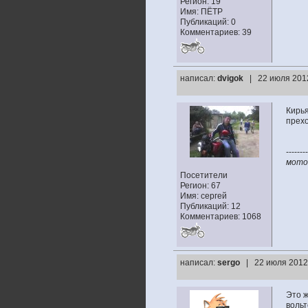
Регион: 19
Имя: ПЁТР
Публикаций: 0
Комментариев: 39
написал:
dvigok
| 22 июля 201
Кирья
прех
--------
мото:
Посетители
Регион: 67
Имя: сергей
Публикаций: 12
Комментариев: 1068
написал:
sergo
| 22 июля 2012
Это ж
вольт