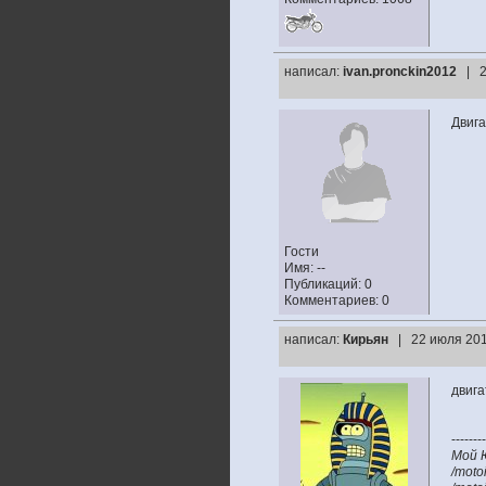
написал:
ivan.pronckin2012
| 2
Двига
Гости
Имя: --
Публикаций: 0
Комментариев: 0
написал:
Кирьян
| 22 июля 201
двига
--------
Мой 
/moto