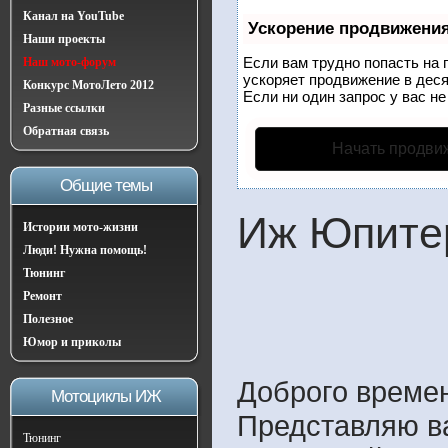
Канал на YouTube
Ускорение продвижени
Наши проекты
Если вам трудно попасть на 
Наш мото-форум
ускоряет продвижение в деся
Конкурс МотоЛето 2012
Если ни один запрос у вас не
Разные ссылки
Обратная связь
Начать продви
Общие темы
Иж Юпитер
Истории мото-жизни
Люди! Нужна помощь!
Тюнинг
Ремонт
Полезное
Юмор и приколы
Доброго времен
Мотоциклы ИЖ
Представляю в
Тюнинг