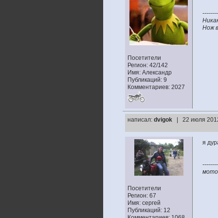
--------
Ника
Нож в
Посетители
Регион: 42/142
Имя: Александр
Публикаций: 9
Комментариев: 2027
написал:
dvigok
| 22 июля 201
я дур
--------
мото:
Посетители
Регион: 67
Имя: сергей
Публикаций: 12
Комментариев: 1068