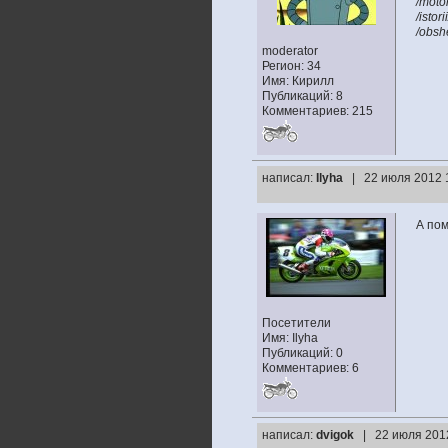
/moto
/istor
/obsh
moderator
Регион: 34
Имя: Кирилл
Публикаций: 8
Комментариев: 215
написал:
Ilyha
| 22 июля 2012 
А пом
Посетители
Имя: Ilyha
Публикаций: 0
Комментариев: 6
написал:
dvigok
| 22 июля 201