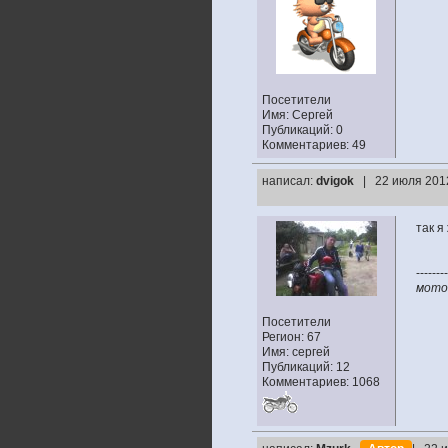
Посетители
Имя: Сергей
Публикаций: 0
Комментариев: 49
написал:
dvigok
| 22 июля 201
так я
--------
мото:
Посетители
Регион: 67
Имя: сергей
Публикаций: 12
Комментариев: 1068