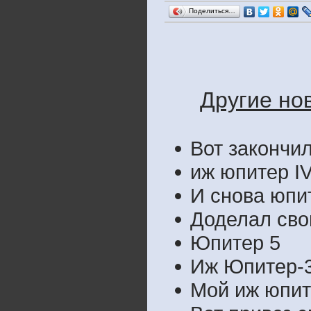
Поделиться…
Другие но
Вот закончил
иж юпитер I
И снова юпи
Доделал св
Юпитер 5
Иж Юпитер-3к
Мой иж юпит