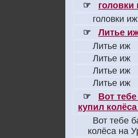
☞
головки
головки иж
☞
Литье и
Литье иж
Литье иж
Литье иж
Литье иж
☞
Вот тебе
купил колёса 
Вот тебе б
колёса на У