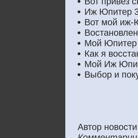
Вот привез 
Иж Юпитер 3
Вот мой иж-
Востановлен
Мой Юпитер
Как я восст
Мой Иж Юпи
Выбор и пок
Автор новости
Комментарии