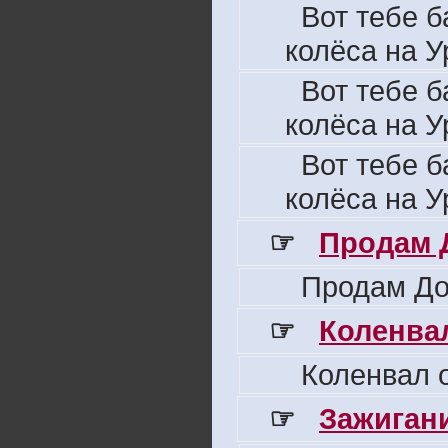
Вот тебе б
колёса на У
Вот тебе б
колёса на У
Вот тебе б
колёса на У
☞
Продам 
Продам До
☞
Коленвал
Коленвал о
☞
Зажигани