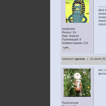
--------
Мой 
/moto
/moto
/istor
/obsh
moderator
Регион: 34
Имя: Кирилл
Публикаций: 8
Комментариев: 215
написал:
щагаль
| 22 июля 20
нет, 
выст
Посетители