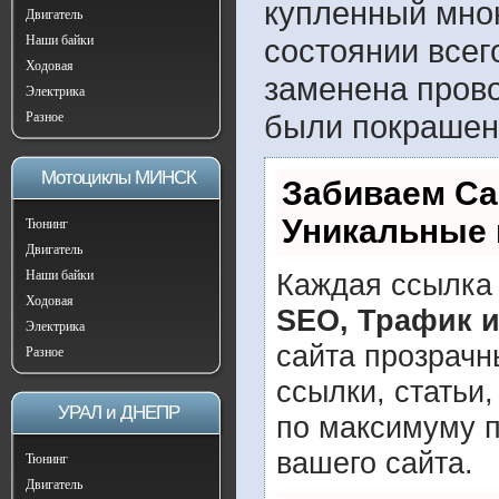
купленный мною
Двигатель
Наши байки
состоянии всег
Ходовая
заменена прово
Электрика
были покрашен
Разное
Мотоциклы МИНСК
Забиваем Са
Уникальные 
Тюнинг
Двигатель
Наши байки
Каждая ссылка 
Ходовая
SEO, Трафик 
Электрика
сайта прозрачн
Разное
ссылки, статьи
УРАЛ и ДНЕПР
по максимуму 
вашего сайта.
Тюнинг
Двигатель