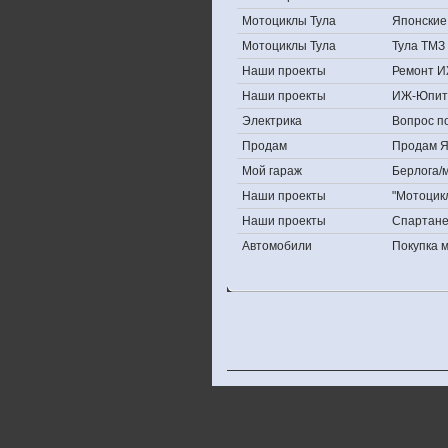
Мотоциклы Тула
Японские 
Мотоциклы Тула
Тула ТМЗ 
Наши проекты
Ремонт И
Наши проекты
ИЖ-Юпит
Электрика
Вопрос по
Продам
Продам Яп
Мой гараж
Берлога/м
Наши проекты
"Мотоцик
Наши проекты
Спартан
Автомобили
Покупка 