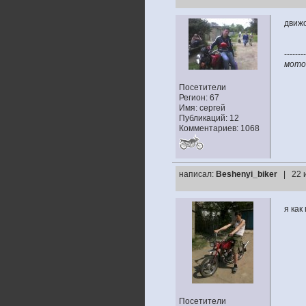
движо
--------
мото:
Посетители
Регион: 67
Имя: сергей
Публикаций: 12
Комментариев: 1068
написал:
Beshenyi_biker
| 22 
я как
Посетители