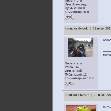
Посетители
Имя: Александр
Публикаций: 0
Комментариев: 8
написал:
dvigok
| 22 июля 201
особе
--------
мото:
Посетители
Регион: 67
Имя: сергей
Публикаций: 12
Комментариев: 1068
написал:
FRAER
| 22 июля 201
присо