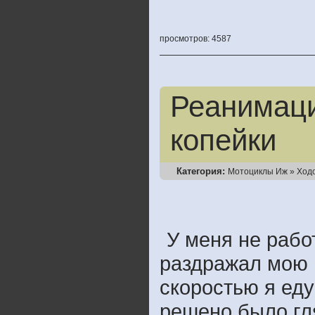
просмотров: 4587
Реанимаци
копейки
Категория:
Мотоциклы Иж
»
Ход
У меня не рабо
раздражал мою 
скоростью я еду
решено было гл