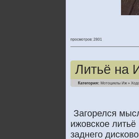
просмотров: 2801
Литьё на
Категория:
Мотоциклы Иж
»
Ход
Загорелся мысл
ижовское литьё 
заднего дисково