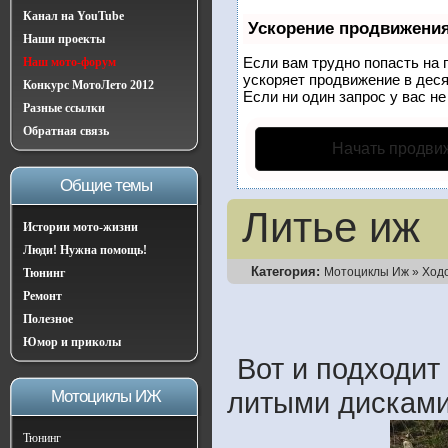
Канал на YouTube
Ускорение продвижени
Наши проекты
Если вам трудно попасть на 
Наш мото-форум
ускоряет продвижение в деся
Конкурс МотоЛето 2012
Если ни один запрос у вас не
Разные ссылки
Обратная связь
Начать продви
Общие темы
Литье иж
Истории мото-жизни
Люди! Нужна помощь!
Категория:
Мотоциклы Иж
»
Ход
Тюнинг
Ремонт
Полезное
Юмор и приколы
Вот и подходит
литыми дискам
Мотоциклы ИЖ
Тюнинг