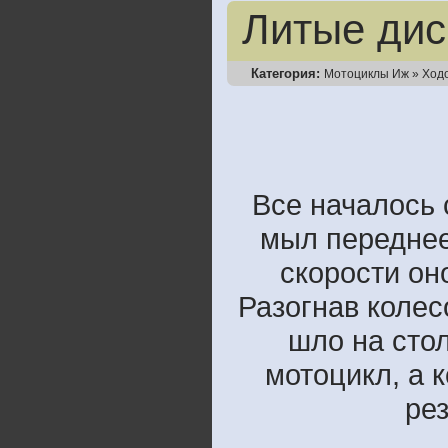
Литые дис
Категория:
Мотоциклы Иж
»
Ход
Все началось 
мыл переднее
скорости оно
Разогнав колесо
шло на стол
мотоцикл, а 
ре