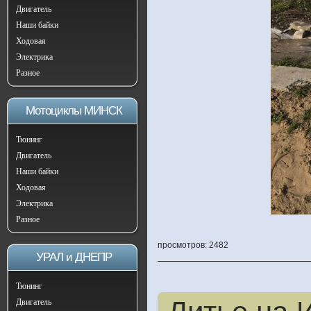
Двигатель
Наши байки
Ходовая
Электрика
Разное
Мотоциклы МИНСК
Тюнинг
Двигатель
Наши байки
Ходовая
Электрика
Разное
просмотров: 2482
УРАЛ и ДНЕПР
Тюнинг
Двигатель