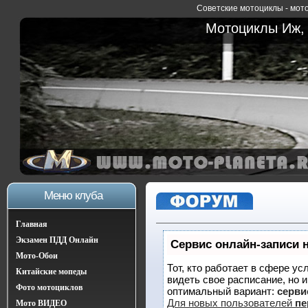
Советские мотоциклы - мото
Мотоциклы Иж, 
Меню клуба
Главная
Экзамен ПДД Онлайн
Сервис онлайн-записи 
Мото-Обои
Тот, кто работает в сфере ус
Китайские мопеды
видеть свое расписание, но 
Фото мотоциклов
оптимальный вариант:
сервис
Для новых пользователей
пе
Мото ВИДЕО