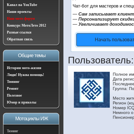
Канал на YouTube
Чат-бот для мастеров и спец
Наши проекты
—
Сам записывает клиент
Наш мото-форум
—
Персонализирует скидки
—
Увеличивает доходимос
Конкурс МотоЛето 2012
Разные ссылки
Обратная связь
Начать пользова
Общие темы
Пользователь
Истории мото-жизни
Полное им
Люди! Нужна помощь!
Дата регис
Тюнинг
Последнее
Группа:
По
Ремонт
Полезное
Место жит
Юмор и приколы
Регион (ко
Номер ICQ
Немного о
Пенсионер
Мотоциклы ИЖ
Тюнинг