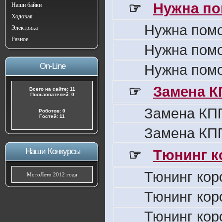
☞
Нужна по
Наши байки
Ходовая
Нужна пом
Электрика
Разное
Нужна пом
On-Line
Нужна пом
☞
Замена К
Всего на сайте: 11
Пользователей: 0
Замена КПП
Роботов: 0
Гостей: 11
Замена КПП
Наши Конкурсы
☞
Тюнинг к
Тюнинг кор
МотоЛето 2012 года
Тюнинг кор
Тюнинг кор