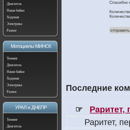
Спасибок 
Двигатель
Наши байки
Количеств
Количеств
Ходовая
Электрика
отправить
Разное
Мотоциклы МИНСК
Тюнинг
Двигатель
Наши байки
Ходовая
Электрика
Последние ком
Разное
☞
Раритет,
УРАЛ и ДНЕПР
Раритет, п
Тюнинг
Двигатель