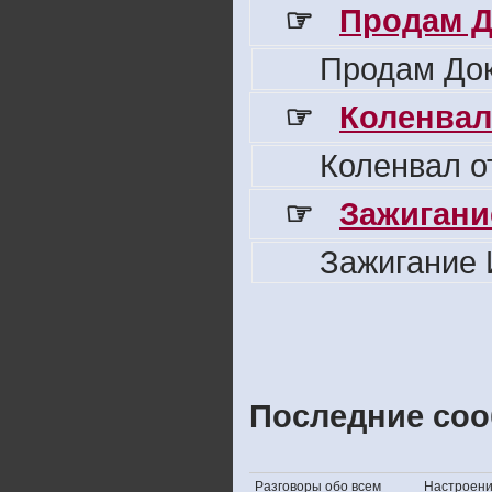
☞
Продам Д
Продам Док
☞
Коленвал
Коленвал о
☞
Зажигани
Зажигание 
Последние соо
Разговоры обо всем
Настроение,