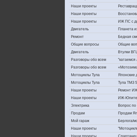
Наши проекты
Реставрац
Наши проекты
Восстанов
Наши проекты
ИЖ ПС с д
Двигатель
Планета и
Ремонт
Бедная см
Общие вопросы
Общие во
Двигатель
Втулки ВГ
Разговоры обо всем
''катаемся
Разговоры обо всем
«Мотозима-
Мотоциклы Тула
Японские д
Мотоциклы Тула
Тула ТМЗ 
Наши проекты
Ремонт ИЖ
Наши проекты
ИЖ-Юпите
Электрика
Вопрос по 
Продам
Продам Япо
Мой гараж
Берлога/мо
Наши проекты
"Мотоцикл
Наши проекты
Спартане