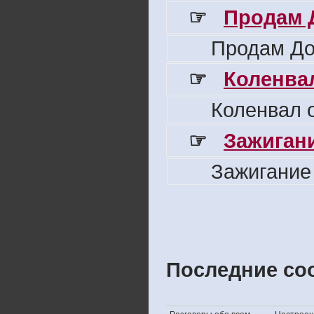
☞
Продам 
Продам До
☞
Коленвал
Коленвал о
☞
Зажигани
Зажигание
Последние со