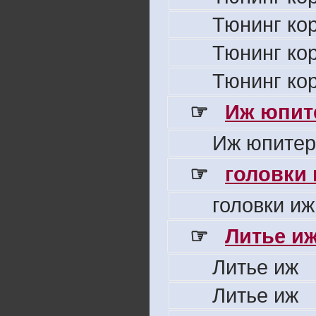
Тюнинг ко
Тюнинг ко
Тюнинг ко
☞
Иж юпите
Иж юпитер
☞
головки
головки иж
☞
Литье и
Литье иж
Литье иж