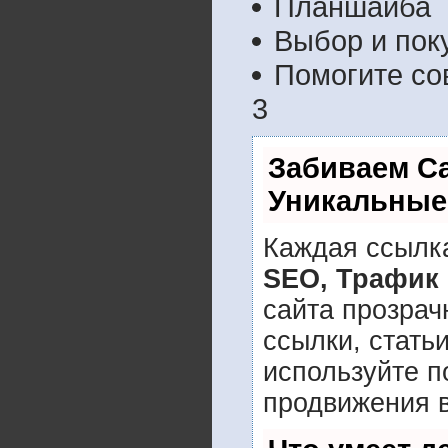
Планшайба
Выбор и пок
Помогите со
3
Забиваем С
Уникальные
Каждая ссылка
SEO, Трафик
сайта прозрач
ссылки, стать
используйте 
продвижения в