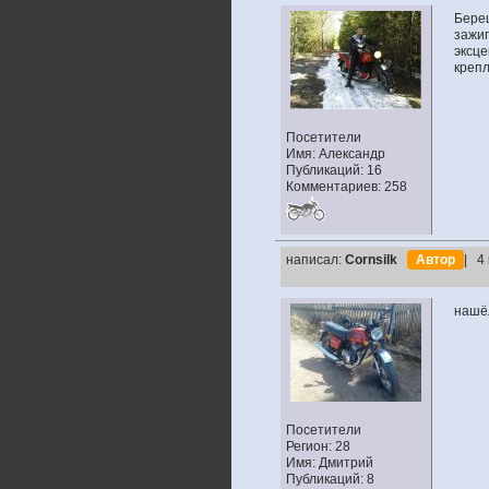
Бере
зажиг
эксце
крепл
Посетители
Имя: Александр
Публикаций: 16
Комментариев: 258
написал:
Cornsilk
Автор
| 4
нашёл
Посетители
Регион: 28
Имя: Дмитрий
Публикаций: 8