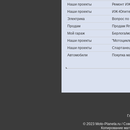
Наши проекты
Ремонт ИЖ
Наши проекты
ИЖ-Юпите
Электрика
Вопрос по 
Продам
Продам Япо
Мой гараж
Берлога/мо
Наши проекты
"Мотоцикл
Наши проекты
Спартане
Автомобили
Покупка 
Г
© 2023 Moto-Planeta.ru / Со
Копирование мат