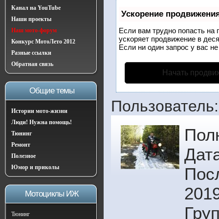
Канал на YouTube
Ускорение продвижени
Наши проекты
Если вам трудно попасть на 
Наш мото-форум
ускоряет продвижение в деся
Конкурс МотоЛето 2012
Если ни один запрос у вас не
Разные ссылки
Обратная связь
Начать продви
Общие темы
Пользователь:
Истории мото-жизни
Люди! Нужна помощь!
Пол
Тюнинг
Ремонт
Дата
Полезное
Юмор и приколы
Пос
2019
Мотоциклы ИЖ
Гру
Тюнинг