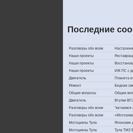
Последние соо
Разговоры обо всем
Настроение,
Наши проекты
Реставрац
Наши проекты
Восстанов
Наши проекты
ИЖ ПС с д
Двигатель
Планета и
Ремонт
Бедная см
Общие вопросы
Общие во
Двигатель
Втулки ВГ
Разговоры обо всем
''катаемся
Разговоры обо всем
«Мотозима-
Мотоциклы Тула
Японские д
Мотоциклы Тула
Тула ТМЗ 