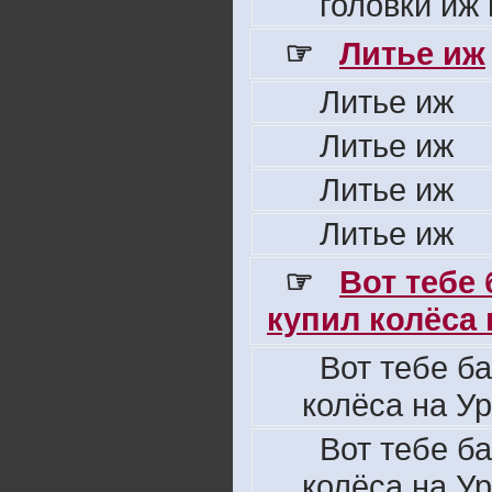
головки иж
☞
Литье иж
Литье иж
Литье иж
Литье иж
Литье иж
☞
Вот тебе
купил колёса н
Вот тебе б
колёса на Ур
Вот тебе б
колёса на Ур