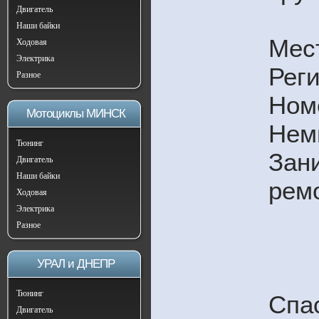
Двигатель
Наши байки
Мес
Ходовая
Электрика
Реги
Разное
Ном
Мотоциклы МИНСК
Немн
Тюнинг
Зан
Двигатель
Наши байки
рем
Ходовая
Электрика
Разное
УРАЛ и ДНЕПР
Тюнинг
Спа
Двигатель