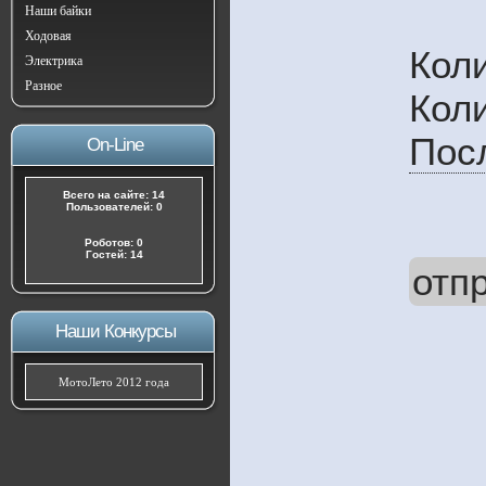
Наши байки
Ходовая
Кол
Электрика
Разное
Кол
Пос
On-Line
Всего на сайте: 14
Пользователей: 0
Роботов: 0
Гостей: 14
отп
Наши Конкурсы
МотоЛето 2012 года