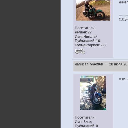
ничег
--------
ИМЗ-8
Посетители
Регион: 22
Имя: Николай
Публикаций: 16
Комментариев: 299
написал:
vlad96k
| 28 июля 20
А че 
Посетители
Имя: Влад
Публикаций: 0