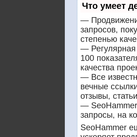
Что умеет 
— Продвижение
запросов, пок
степенью каче
— Регулярная 
100 показател
качества прое
— Все извест
вечные ссылки
отзывы, статьи
— SeoHammer п
запросы, на к
SeoHammer ещ