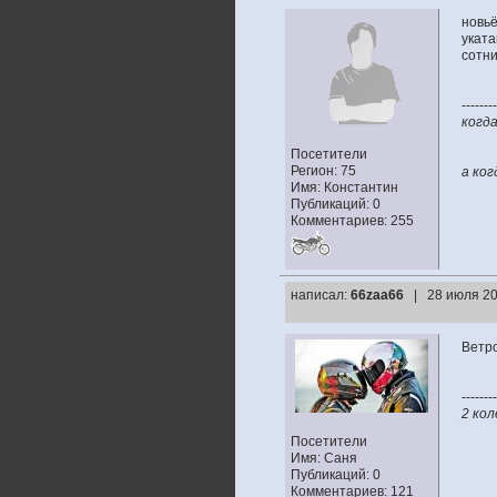
новьё
уката
сотни
--------
когда
Посетители
Регион: 75
а ког
Имя: Константин
Публикаций: 0
Комментариев: 255
написал:
66zaa66
| 28 июля 20
Ветро
--------
2 ко
Посетители
Имя: Саня
Публикаций: 0
Комментариев: 121