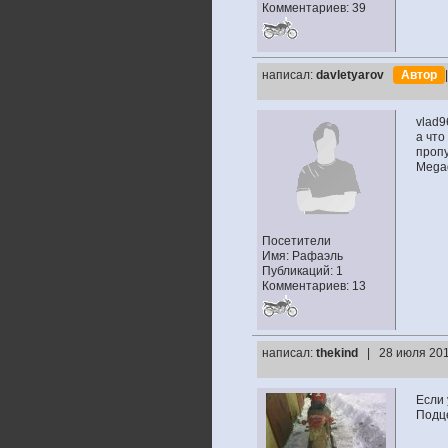
Комментариев: 39
написал:
davletyarov
Автор
vlad9
а что
проп
Megad
Посетители
Имя: Рафаэль
Публикаций: 1
Комментариев: 13
написал:
thekind
| 28 июля 201
Если 
Подце