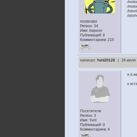
/moto
/moto
/istor
/obsh
moderator
Регион: 34
Имя: Кирилл
Публикаций: 8
Комментариев: 215
написал:
Yurii20128
| 28 июля 
я б яв
о кст
Посетители
Регион: 3
Имя: Yurii
Публикаций: 0
Комментариев: 4