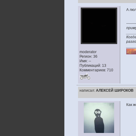
А люл
--------
приму
____
Когда
разго
____
moderator
Регион: 36
Имя: --
Публикаций: 13
Комментариев: 710
написал:
АЛЕКСЕЙ ШИРОКОВ
Как ж