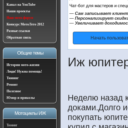
Канал на YouTube
Чат-бот для мастеров и спец
Наши проекты
—
Сам записывает клиент
Наш мото-форум
—
Персонализирует скидки
—
Увеличивает доходимос
Конкурс МотоЛето 2012
Разные ссылки
Обратная связь
Начать пользова
Общие темы
Иж юпитер
Истории мото-жизни
Люди! Нужна помощь!
Тюнинг
Ремонт
Полезное
Неделю назад к
Юмор и приколы
доками.Долго и
Мотоциклы ИЖ
покупать юпитер
купил с магази
Тюнинг