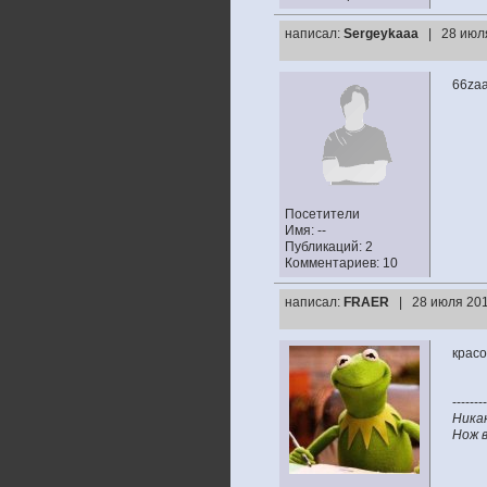
написал:
Sergeykaaa
| 28 июл
66zaa
Посетители
Имя: --
Публикаций: 2
Комментариев: 10
написал:
FRAER
| 28 июля 201
красо
--------
Ника
Нож в