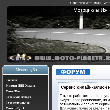
Советские мотоциклы - мото
Мотоциклы Иж, 
Меню клуба
Главная
Экзамен ПДД Онлайн
Сервис онлайн-записи 
Мото-Обои
Тот, кто работает в сфере ус
Китайские мопеды
видеть свое расписание, но 
Фото мотоциклов
оптимальный вариант:
сервис
Для новых пользователей
пе
Мото ВИДЕО