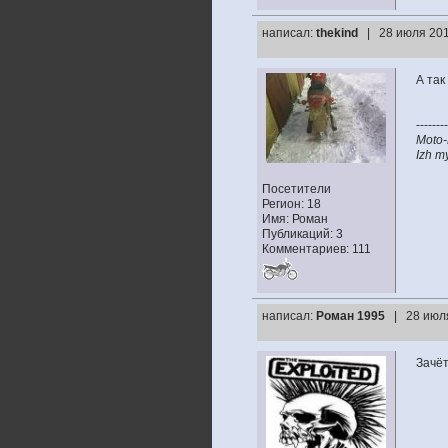
написал:
thekind
| 28 июля 201
А так
--------
Moto-
Izh my
Посетители
Регион: 18
Имя: Роман
Публикаций: 3
Комментариев: 111
написал:
Роман 1995
| 28 июл
Зачёт