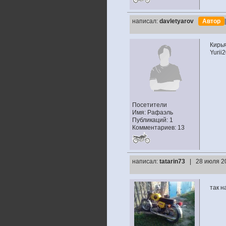
написал:
davletyarov
Автор
Кирья
Yurii
Посетители
Имя: Рафаэль
Публикаций: 1
Комментариев: 13
написал:
tatarin73
| 28 июля 2
так н