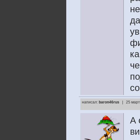
не
да
ув
фи
ка
че
по
со
написал:
baron46rus
| 25 март
А 
ви