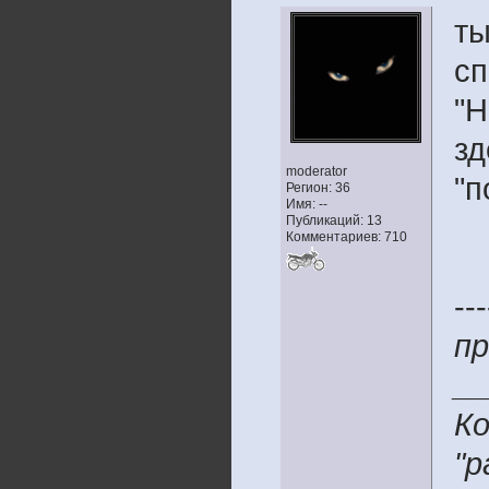
ты
сп
"Н
зд
moderator
"п
Регион: 36
Имя: --
Публикаций: 13
Комментариев: 710
---
пр
__
Ко
"р