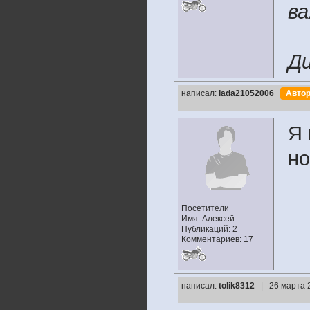
в
Ди
написал:
lada21052006
Авто
Я 
но
Посетители
Имя: Алексей
Публикаций: 2
Комментариев: 17
написал:
tolik8312
| 26 марта 