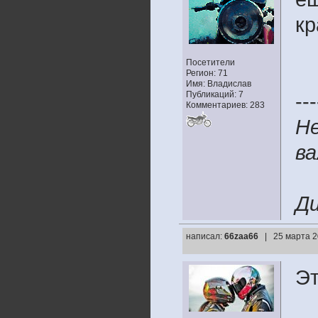
к
Посетители
Регион: 71
Имя: Владислав
Публикаций: 7
---
Комментариев: 283
Не
в
Ди
написал:
66zaa66
| 25 марта 2
Эт