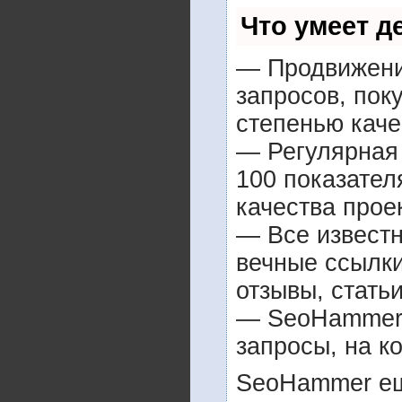
Что умеет 
— Продвижение
запросов, пок
степенью каче
— Регулярная 
100 показател
качества прое
— Все извест
вечные ссылки
отзывы, статьи
— SeoHammer п
запросы, на к
SeoHammer ещ