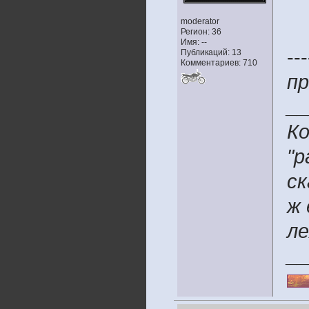
moderator
Регион: 36
Имя: --
---
Публикаций: 13
Комментариев: 710
пр
__
Ко
"р
ск
ж 
ле
__