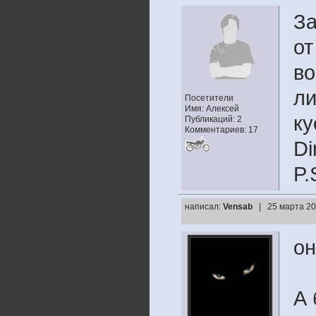
За
от
во
ли
Посетители
Имя: Алексей
ку
Публикаций: 2
Комментариев: 17
Di
P.
написал:
Vensab
| 25 марта 20
он
А 