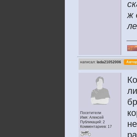
ск
ж 
ле
__
написал:
lada21052006
Авто
Ко
ли
бр
ко
Посетители
Имя: Алексей
не
Публикаций: 2
Комментариев: 17
ра