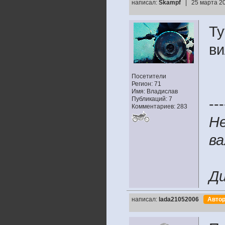
написал:
Skampf
| 25 марта 20
Ту
ви
Посетители
Регион: 71
Имя: Владислав
Публикаций: 7
---
Комментариев: 283
Не
в
Ди
написал:
lada21052006
Авто