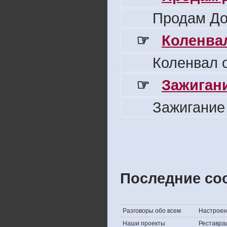
Продам До
☞
Коленвал
Коленвал о
☞
Зажигани
Зажигание
Последние со
Разговоры обо всем
Настроени
Наши проекты
Реставра