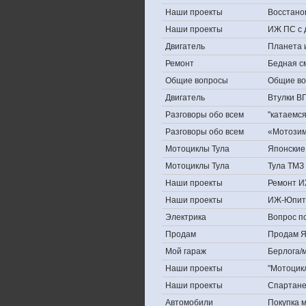
Наши проекты
Восстано
Наши проекты
ИЖ ПС с 
Двигатель
Планета 
Ремонт
Бедная с
Общие вопросы
Общие в
Двигатель
Втулки В
Разговоры обо всем
''катаемс
Разговоры обо всем
«Мотозима
Мотоциклы Тула
Японские 
Мотоциклы Тула
Тула ТМЗ 
Наши проекты
Ремонт И
Наши проекты
ИЖ-Юпит
Электрика
Вопрос по
Продам
Продам Яп
Мой гараж
Берлога/м
Наши проекты
"Мотоцик
Наши проекты
Спартан
Автомобили
Покупка 