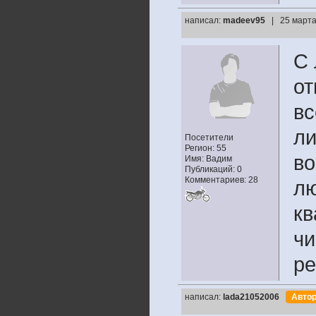
написал:
madeev95
| 25 марта
С 
от
вс
ли
Посетители
Регион: 55
во
Имя: Вадим
Публикаций: 0
Комментариев: 28
лю
кв
чи
ре
написал:
lada21052006
Авто