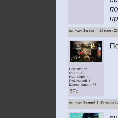
по
пр
написал:
Seregа
| 25 марта 20
По
Посетители
Регион: 28
Имя: Серёга
Публикаций: 1
Комментариев: 35
написал:
Skampf
| 25 марта 20
ещ