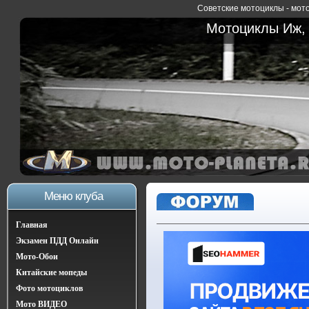
Советские мотоциклы - мото
Мотоциклы Иж, 
Меню клуба
Главная
Экзамен ПДД Онлайн
Мото-Обои
Китайские мопеды
Фото мотоциклов
Мото ВИДЕО