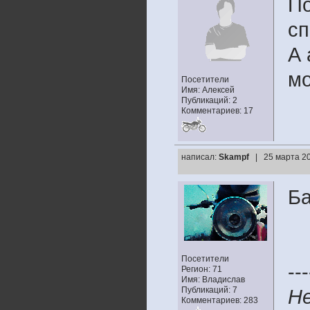
По
сп
А 
мо
Посетители
Имя: Алексей
Публикаций: 2
Комментариев: 17
написал:
Skampf
| 25 марта 20
Ба
Посетители
---
Регион: 71
Имя: Владислав
Публикаций: 7
Не
Комментариев: 283