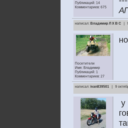
---
Публикаций: 14
Комментариев: 675
А
написал:
Владимир Л Х В С
| 
но
Посетители
Имя: Владимир
Публикаций: 1
Комментариев: 27
написал:
ivan839501
| 9 октяб
у 
го
та