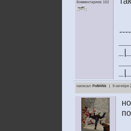
та
Комментариев: 102
----
__
_|
__
_|
написал:
PoM4Nk
| 9 октября 
но
по