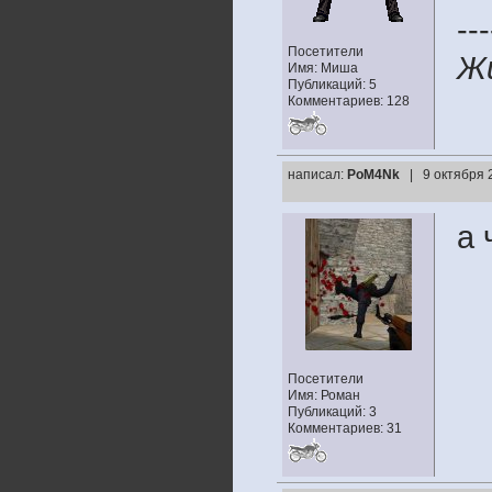
---
Посетители
Жи
Имя: Миша
Публикаций: 5
Комментариев: 128
написал:
PoM4Nk
| 9 октября 
а 
Посетители
Имя: Роман
Публикаций: 3
Комментариев: 31