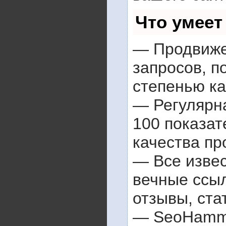
Что умеет
— Продвиже
запросов, п
степенью ка
— Регулярна
100 показат
качества пр
— Все изве
вечные ссыл
отзывы, ста
— SeoHammer