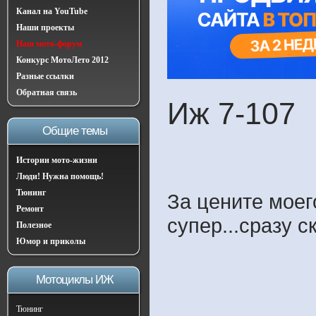
Канал на YouTube
Наши проекты
Наш мото-форум
Конкурс МотоЛето 2012
Разные ссылки
Обратная связь
Иж 7-107
Общие темы
Истории мото-жизни
Люди! Нужна помощь!
Тюнинг
За цените моег
Ремонт
супер...сразу с
Полезное
Юмор и приколы
Мотоциклы ИЖ
Тюнинг