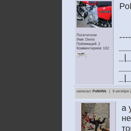
Po
----
Посетители
Имя: Denis
Публикаций: 2
__
Комментариев: 102
_|
__
_|
написал:
PoM4Nk
| 9 октября 
а 
не
то