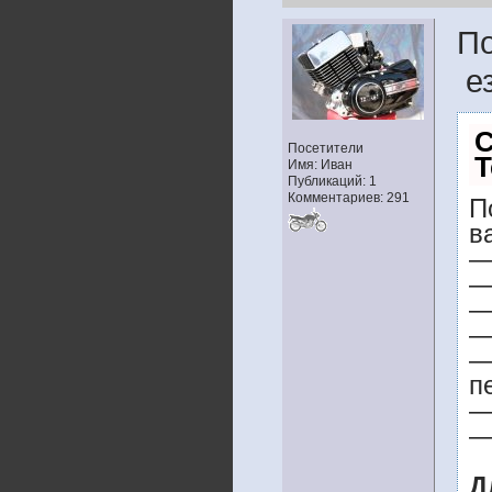
По
ез
С
Посетители
T
Имя: Иван
Публикаций: 1
Комментариев: 291
П
в
—
—
—
—
—
п
—
—
Д