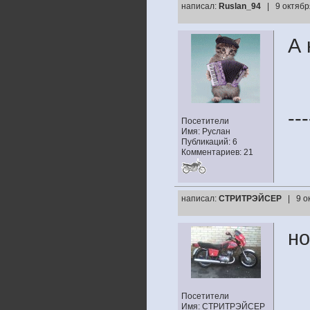
написал:
Ruslan_94
| 9 октябр
А 
---
Посетители
Имя: Руслан
Публикаций: 6
Комментариев: 21
написал:
СТРИТРЭЙСЕР
| 9 о
но
Посетители
Имя: СТРИТРЭЙСЕР