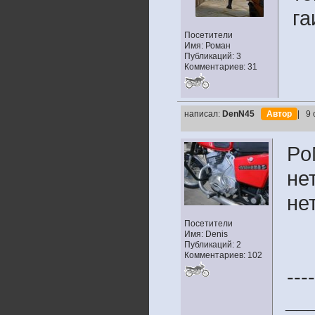
га
Посетители
Имя: Роман
Публикаций: 3
Комментариев: 31
написал:
DenN45
Автор
| 9 
Po
не
нет
Посетители
Имя: Denis
Публикаций: 2
Комментариев: 102
----
__