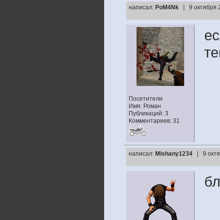
написал:
PoM4Nk
| 9 октября 
ес
те
Посетители
Имя: Роман
Публикаций: 3
Комментариев: 31
написал:
Mishany1234
| 9 окт
бл