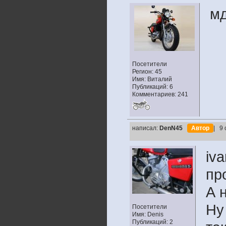
мд
Посетители
Регион: 45
Имя: Виталий
Публикаций: 6
Комментариев: 241
написал:
DenN45
Автор
| 9 
iv
пр
А 
Ну
Посетители
Имя: Denis
Публикаций: 2