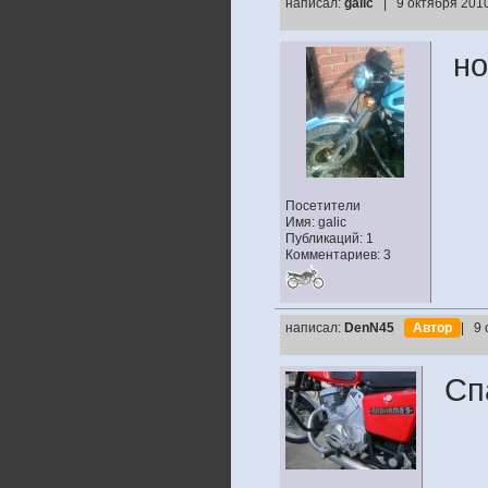
написал:
galic
| 9 октября 201
но
Посетители
Имя: galic
Публикаций: 1
Комментариев: 3
написал:
DenN45
Автор
| 9 
Сп