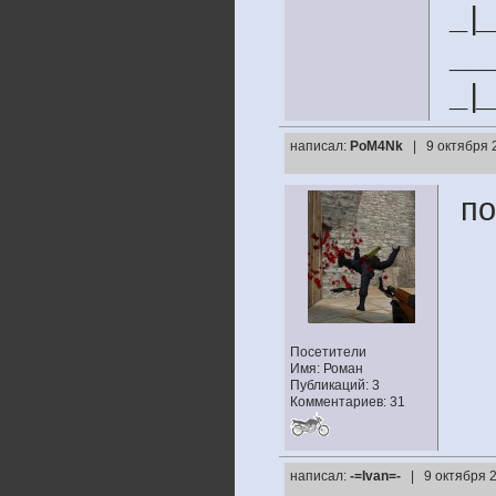
_|
__
_|
написал:
PoM4Nk
| 9 октября 
по
Посетители
Имя: Роман
Публикаций: 3
Комментариев: 31
написал:
-=Ivan=-
| 9 октября 