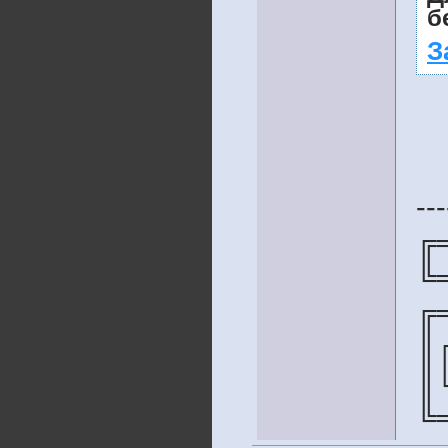
б
З
---
╔
╚
╔
║
║
╚