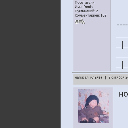
Посетители
Имя: Denis
Публикаций: 2
Комментариев: 102
----
__
_|
__
_|
написал:
илья97
| 9 октября 2
но