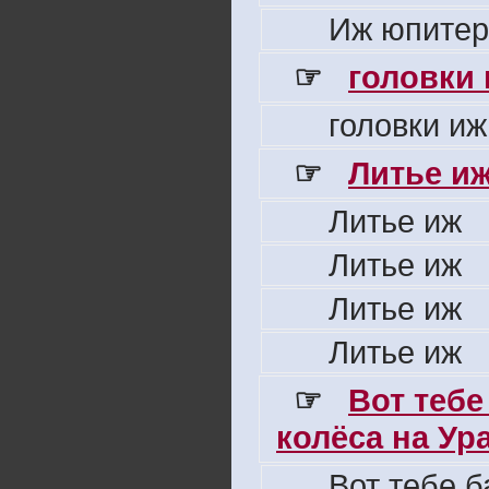
Иж юпитер
☞
головки
головки иж
☞
Литье и
Литье иж
Литье иж
Литье иж
Литье иж
☞
Вот тебе
колёса на Ура 
Вот тебе б