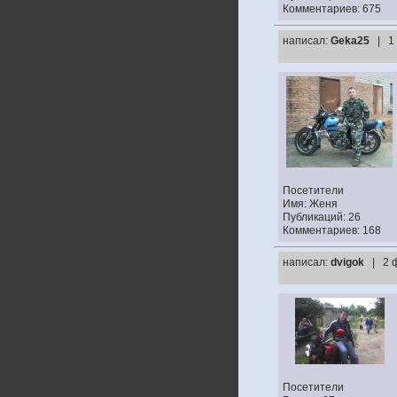
Комментариев: 675
написал:
Geka25
| 1
Посетители
Имя: Женя
Публикаций: 26
Комментариев: 168
написал:
dvigok
| 2 
Посетители