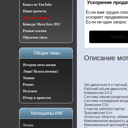
Ускорение прод
Канал на YouTube
Наши проекты
Если вам трудно поп
ускоряет продвижени
Наш мото-форум
Если ни один запрос 
Конкурс МотоЛето 2012
Разные ссылки
Начать
Обратная связь
Общие темы
Описание мот
Истории мото-жизни
Люди! Нужна помощь!
Тюнинг
Ремонт
Тип двигателя 4-х тактны
Рабочий объем двигателя, 
Полезное
Компрессия 8.9:1
Система смазки раздельн
Юмор и приколы
Система охлаждения воз
Зажигание CDI
Стартер электростартер
Мотоциклы ИЖ
Трансмиссия 5-ст
Холостые обороты, об/мин
Максимальная мощность дв
Максимальный крутящий мо
Тюнинг