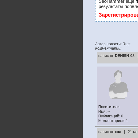
SeoHammer еще п
результаты появля
Зарегистриров
Автор новости: Rust
Комментарии:
написал:
DENISN-08
Посетители
Имя: --
Публикаций: 0
Комментариев: 1
написал:
кол
| 21 ма