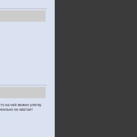
 то на неё можно улитку
 реально не хватает