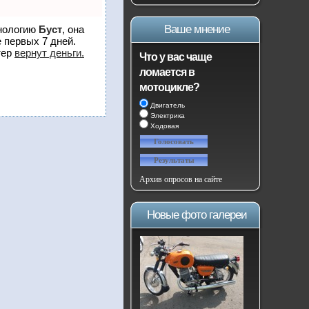
Ваше мнение
хнологию
Буст
, она
 первых 7 дней.
тер
вернут деньги.
Что у вас чаще
ломается в
мотоцикле?
Двигатель
Электрика
Ходовая
Архив опросов на сайте
Новые фото галереи