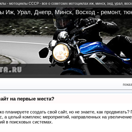
лы - мотоциклы СССР - все о советских мотоциклах иж, минск, зид, урал, вос
 Иж, Урал, Днепр, Минск, Восход - ремонт, тю
пока
сайт на первые места?
о планируете создать свой сайт, но не знаете, как продвигать?
сс, а целый комплекс мероприятий, направленных на увеличение
ий в поисковых системах.