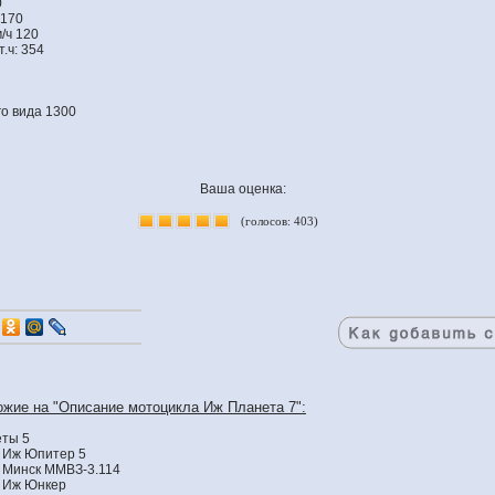
0
 170
/ч 120
т.ч: 354
го вида 1300
Ваша оценка:
(голосов: 403)
ожие на "Описание мотоцикла Иж Планета 7":
ты 5
 Иж Юпитер 5
 Минск ММВЗ-3.114
 Иж Юнкер