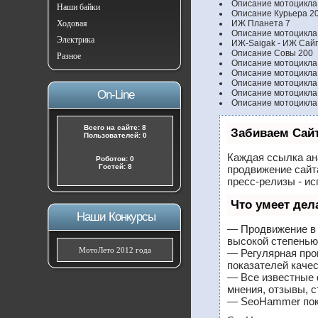
Описание мотоцикла
Наши байки
Описание Курьера 2
Ходовая
ИЖ Планета 7
Описание мотоцикла
Электрика
ИЖ-Saigak - ИЖ Сайг
Описание Совы 200
Разное
Описание мотоцикла
Описание мотоцикла
Описание мотоцикла
On-Line
Описание мотоцикла
Описание мотоцикла
Всего на сайте: 8
Забиваем Сай
Пользователей: 0
Каждая ссылка ан
Роботов: 0
Гостей: 8
продвижение сайт
пресс-релизы - и
Что умеет де
Наши Конкурсы
— Продвижение в 
высокой степенью
МотоЛето 2012 года
— Регулярная про
показателей качес
— Все известные 
мнения, отзывы, с
— SeoHammer покаж