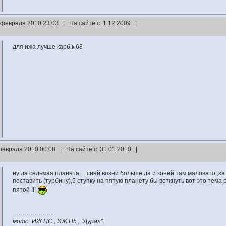
 февраля 2010 23:03 | На сайте с: 1.12.2009 |
для ижа лучше карб.к 68
февраля 2010 00:08 | На сайте с: 31.01.2010 |
ну да седьмая планета ....сней возни больше да и коней там маловато ,за
поставить (турбину),5 ступку на пятую планету бы воткнуть вот это тема
пятой !!!
--------------------
мото: ИЖ ПС , ИЖ П5 , "Дурал".