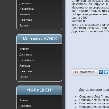
Снаряженная масса, кг 16
Двигатель
Максимальная нагрузка, кг
Максимальная скорость, км
Наши байки
Мин. расход топлива, гр/кВ
Ходовая
Габаритные размеры, мм
длина 2200
Электрика
ширина 810
высота с зеркалами задне
Разное
База мотоцикла, мм 1450
Дорожный просвет, мм 135
Мотоциклы МИНСК
Тюнинг
Двигатель
Наши байки
Ходовая
Электрика
Поделиться…
Разное
УРАЛ и ДНЕПР
Другие новости пох
Описание Ижа Плане
Описание мотоцикла
Тюнинг
Описание мотоцикла
Двигатель
Описание мотоцикла