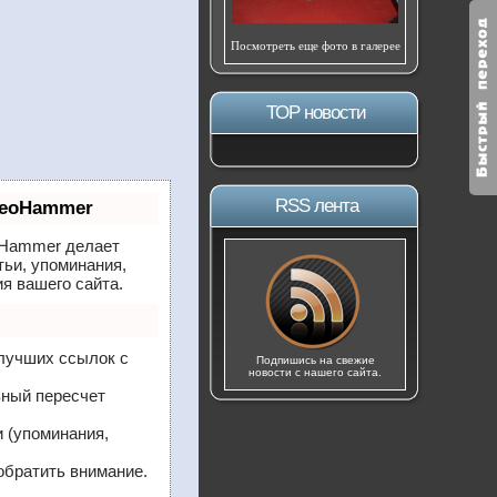
Посмотреть еще фото в галерее
ТОР новости
RSS лента
SeoHammer
Hammer делает
тьи, упоминания,
я вашего сайта.
 лучших ссылок с
Подпишись на свежие
новости с нашего сайта.
вный пересчет
 (упоминания,
обратить внимание.