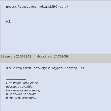
ижовский!здесь у кого-нибудь МИНСК есть?
--------------------
НБ!
 31 августа 2009 23:32 | На сайте с: 17.03.2009 |
я себе хочу такой... пяти ступка! одуреть! Стартер.... УХ!
--------------------
Я не шарещий в учёбе,
не живу в хрущёбе,
Не катаюсь на мопеде,
и не падаю на землю
я умело могу ездить !