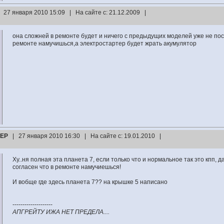
| 27 января 2010 15:09 | На сайте с: 21.12.2009 |
она сложней в ремонте будет и ничего с предыдущих моделей уже не пос
ремонте намучишься,а электростартер будет жрать акумулятор
ЕР
| 27 января 2010 16:30 | На сайте с: 19.01.2010 |
Ху..ня полная эта планета 7, если только что и нормальное так это кпп, да
согласен что в ремонте намучиешься!
И вобще где здесь планета 7?? на крышке 5 написано
--------------------
АПГРЕЙТУ ИЖА НЕТ ПРЕДЕЛА....