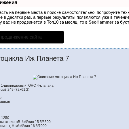
вижения
асть на первые места в поиске самостоятельно, попробуйте те
е в десятки раз, а первые результаты появляются уже в течение
у вас не продвинется в Топ10 за месяц, то в
SeoHammer
за бус
 продвижение сайта
оцикла Иж Планета 7
й, 1-цилиндровый, OHC 4-клапана
см3 249 (72x61.2)
ая
душная
 1250
игателя, кВт/об/мин 15.5/8500
мент, Н-м/об/мин 16.8/7000