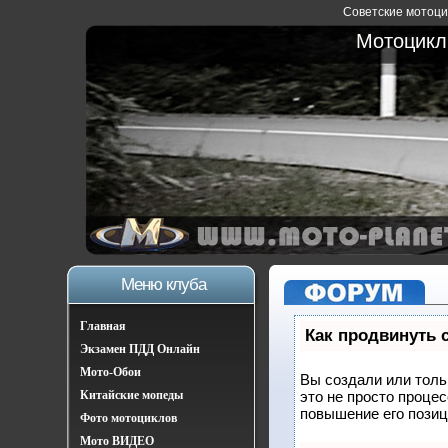
Советские мотоцик
Мотоциклы
Меню клуба
Главная
Как продвинуть 
Экзамен ПДД Онлайн
Мото-Обои
Вы создали или тольк
Китайские мопеды
это не просто проце
повышение его позиц
Фото мотоциклов
Мото ВИДЕО