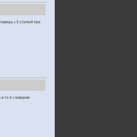
тавишь.с 5 ступкой при
 и то я с ковером