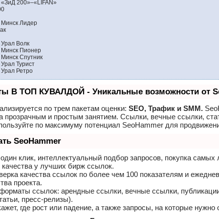
 «ЗиД 200»–«LIFAN»
00
 Минск Лидер
ак
 Урал Волк
 Минск Пионер
 Минск Спутник
 Урал Турист
 Урал Ретро
ты В ТОП КУВАЛДОЙ - Уникальные возможности от 
ализируется по трем пакетам оценки:
SEO, Трафик и SMM.
Seo
а прозрачным и простым занятием. Ссылки, вечные ссылки, ста
спользуйте по максимуму потенциал SeoHammer для продвижени
лать SeoHammer
один клик, интеллектуальный подбор запросов, покупка самых
 качества у лучших бирж ссылок.
верка качества ссылок по более чем 100 показателям и ежедне
тва проекта.
форматы ссылок: арендные ссылки, вечные ссылки, публикации
татьи, пресс-релизы).
ет, где рост или падение, а также запросы, на которые нужно 