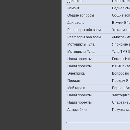
Двигатель
Планета и
Ремонт
Бедная см
Общие вопросы
Общие во
Двигатель
Втулки ВГ
Разговоры обо всем
''катаемся
Разговоры обо всем
«Мотозима-
Мотоциклы Тула
Японские д
Мотоциклы Тула
Тула ТМЗ 
Наши проекты
Ремонт ИЖ
Наши проекты
ИЖ-Юпите
Электрика
Вопрос по 
Продам
Продам Япо
Мой гараж
Берлога/мо
Наши проекты
"Мотоцикл
Наши проекты
Спартане
Автомобили
Покупка 