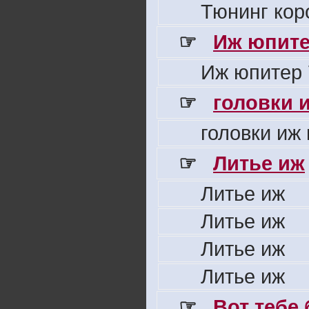
Тюнинг кор
☞
Иж юпите
Иж юпитер 
☞
головки 
головки иж
☞
Литье иж
Литье иж
Литье иж
Литье иж
Литье иж
☞
Вот тебе