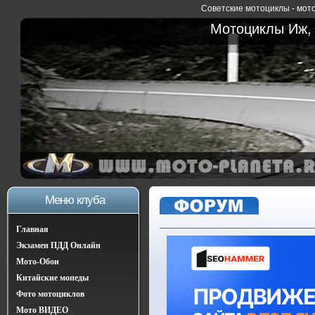
Советские мотоциклы - мото
Мотоциклы Иж, 
Меню клуба
Главная
Экзамен ПДД Онлайн
Мото-Обои
Китайские мопеды
Фото мотоциклов
Мото ВИДЕО