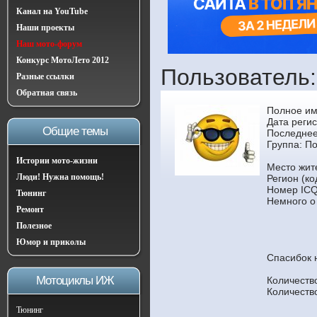
Канал на YouTube
Наши проекты
Наш мото-форум
Конкурс МотоЛето 2012
Пользователь
Разные ссылки
Обратная связь
Полное им
Дата реги
Общие темы
Последнее
Группа:
По
Истории мото-жизни
Место жит
Люди! Нужна помощь!
Регион (ко
Номер ICQ
Тюнинг
Немного о
Ремонт
Полезное
Юмор и приколы
Спасибок 
Мотоциклы ИЖ
Количеств
Количеств
Тюнинг