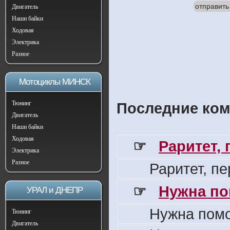
отправить
Двигатель
Наши байки
Ходовая
Электрика
Разное
Мотоциклы МИНСК
Тюнинг
Последние ком
Двигатель
Наши байки
Ходовая
☞
Раритет,
Электрика
Разное
Раритет, п
☞
Нужна по
УРАЛ и ДНЕПР
Нужна пом
Тюнинг
Двигатель