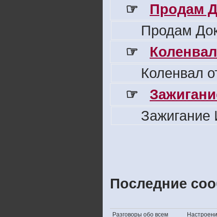
☞
Продам Д
Продам Док
☞
Коленвал
Коленвал о
☞
Зажигани
Зажигание 
Последние соо
Разговоры обо всем
Настроение,