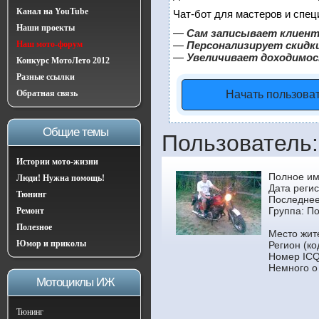
Канал на YouTube
Чат-бот для мастеров и спец
Наши проекты
—
Сам записывает клиент
Наш мото-форум
—
Персонализирует скидки
—
Увеличивает доходимос
Конкурс МотоЛето 2012
Разные ссылки
Обратная связь
Начать пользова
Общие темы
Пользователь
Истории мото-жизни
Полное им
Люди! Нужна помощь!
Дата регис
Тюнинг
Последнее
Группа:
По
Ремонт
Полезное
Место жит
Юмор и приколы
Регион (ко
Номер ICQ
Немного о
Мотоциклы ИЖ
Тюнинг