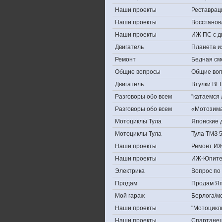
Наши проекты
Реставрац
Наши проекты
Восстанов
Наши проекты
ИЖ ПС с д
Двигатель
Планета и
Ремонт
Бедная см
Общие вопросы
Общие во
Двигатель
Втулки ВГ
Разговоры обо всем
''катаемся
Разговоры обо всем
«Мотозима-
Мотоциклы Тула
Японские д
Мотоциклы Тула
Тула ТМЗ 
Наши проекты
Ремонт ИЖ
Наши проекты
ИЖ-Юпите
Электрика
Вопрос по 
Продам
Продам Япо
Мой гараж
Берлога/мо
Наши проекты
"Мотоцикл
Наши проекты
Спартане