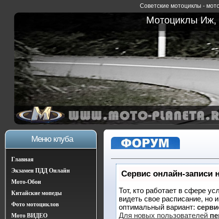
Советские мотоциклы - мото
Мотоциклы Иж, 
Меню клуба
Главная
Экзамен ПДД Онлайн
Сервис онлайн-записи 
Мото-Обои
Тот, кто работает в сфере ус
Китайские мопеды
видеть свое расписание, но 
Фото мотоциклов
оптимальный вариант:
сервис
Для новых пользователей
пе
Мото ВИДЕО