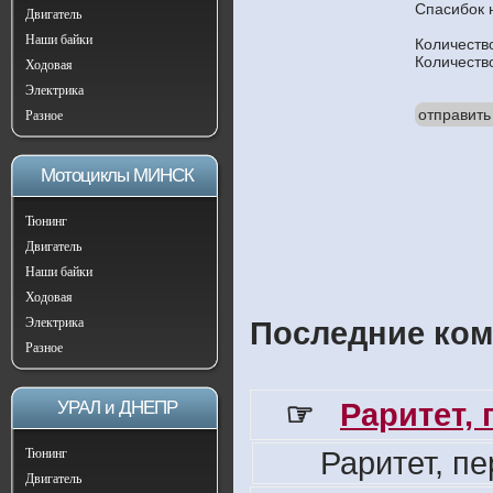
Спасибок 
Двигатель
Наши байки
Количеств
Количеств
Ходовая
Электрика
отправить
Разное
Мотоциклы МИНСК
Тюнинг
Двигатель
Наши байки
Ходовая
Электрика
Последние ком
Разное
☞
Раритет,
УРАЛ и ДНЕПР
Раритет, п
Тюнинг
Двигатель