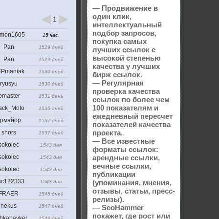
— Продвижение в
один клик,
1
интеллектуальный
подбор запросов,
mon1605
15 час.
покупка самых
Pan
1529 дней
лучших ссылок с
высокой степенью
Pan
1529 дней
качества у лучших
Pmaniak
1530 дней
бирж ссылок.
— Регулярная
ryusyu
1530 дней
проверка качества
omaster
1531 день
ссылок по более чем
100 показателям и
ack_Moto
1536 дней
ежедневный пересчет
рмайор
1537 дней
показателей качества
проекта.
shors
1537 дней
— Все известные
sokolec
1543 дня
форматы ссылок:
sokolec
арендные ссылки,
1543 дня
вечные ссылки,
sokolec
1543 дня
публикации
sc122333
(упоминания, мнения,
1543 дня
отзывы, статьи, пресс-
FRAER
1545 дней
релизы).
nekus
1547 дней
— SeoHammer
покажет, где рост или
hkabayker
1548 дней