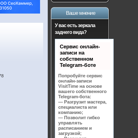
Ваше мнение
У вас есть зеркала
заднего вида?
Сервис онлайн-
записи на
собственном
Telegram-боте
Попробуйте сервис
78
онлайн-записи
VisitTime на основе
вашего собственного
Telegram-бота:
— Разгрузит мастера,
специалиста или
компанию;
— Позволит гибко
управлять
расписанием и
загрузкой;