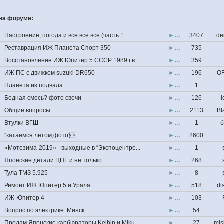
на форуме:
Настроение, погода и все все все (часть 1...
►…
3407
de
Реставрация ИЖ Планета Спорт 350
►…
735
Восстановление ИЖ Юпитер 5 СССР 1989 г.в.
►…
359
ИЖ ПС с движком suzuki DR650
►…
196
OF
Планета из подвала
►…
1
Бедная смесь? фото свечи
►…
126
l
Общие вопросы
►…
2113
Bl
Втулки ВГШ
►…
1
б
''катаемся летом,фото'...
►…
2600
«Мотозима-2019» - выходные в “Экспоцентре...
►…
1
Японские детали ЦПГ и не только.
►…
268
Тула ТМЗ 5.925
►…
8
Ремонт ИЖ Юпитер 5 и Урала
►…
518
di
ИЖ-Юпитер 4
►…
103
Вопрос по электрике. Минск.
►…
54
Продам Японские карбюраторы Keihin и Miku...
►…
27
mis