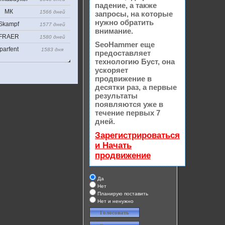
падение, а также
МК
1566 дней
запросы, на которые
нужно обратить
Skampf
1577 дней
внимание.
FRAER
1580 дней
SeoHammer еще
parfent
1583 дня
предоставляет
технологию
Буст
, она
ускоряет
продвижение в
десятки раз, а первые
результаты
появляются уже в
течение первых 7
дней.
Зарегистрироваться
и Начать
продвижение
Да
Нет
Планирую поставить
Нет и ненужно