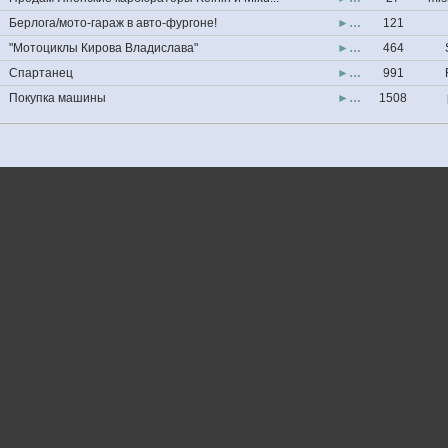
Берлога/мото-гараж в авто-фургоне!
►…
121
"Мотоциклы Кирова Владислава"
►…
464
Спартанец
►…
991
Покупка машины
►…
1508