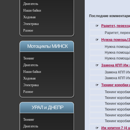
Двигатель
Наши байки
Последние комментарии
Ходовая
Электрика
☞
Раритет, перех
Разное
Раритет, пере
☞
Нужна помощь!З
Мотоциклы МИНСК
Нужна помощь!
Нужна помощь!
Тюнинг
Нужна помощь!
Двигатель
☞
Замена КПП Иж 
Наши байки
Замена КПП Иж
Замена КПП Иж
Ходовая
Электрика
☞
Тюнинг коробки 
Разное
Тюнинг коробки
Тюнинг коробки
Тюнинг коробки
УРАЛ и ДНЕПР
Тюнинг коробки
Тюнинг коробки
Тюнинг
Тюнинг коробки
Двигатель
☞
Иж юпитер 7 (4 