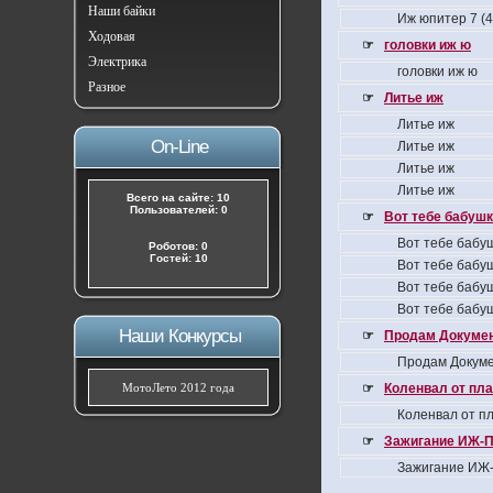
Наши байки
Иж юпитер 7 (
Ходовая
☞
головки иж ю
Электрика
головки иж ю
Разное
☞
Литье иж
Литье иж
On-Line
Литье иж
Литье иж
Литье иж
Всего на сайте: 10
Пользователей: 0
☞
Вот тебе бабушка
Вот тебе бабуш
Роботов: 0
Гостей: 10
Вот тебе бабуш
Вот тебе бабуш
Вот тебе бабуш
Наши Конкурсы
☞
Продам Докумен
Продам Докуме
МотоЛето 2012 года
☞
Коленвал от пла
Коленвал от пл
☞
Зажигание ИЖ-П
Зажигание ИЖ-