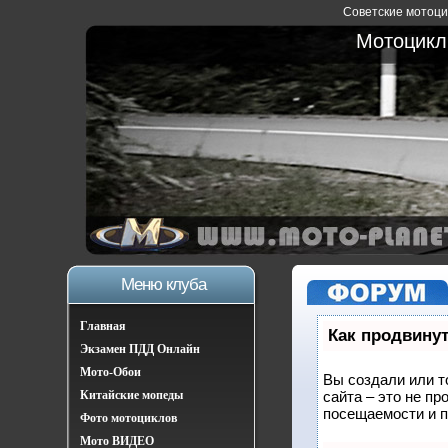
Советские мотоцик
Мотоциклы
Меню клуба
Главная
Как продвинут
Экзамен ПДД Онлайн
Мото-Обои
Вы создали или т
Китайские мопеды
сайта – это не п
посещаемости и п
Фото мотоциклов
Мото ВИДЕО