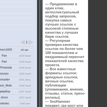
— Продвижение в
один клик,
интеллектуальный
подбор запросов,
покупка самых
лучших ссылок с
высокой степенью
качества у лучших
бирж ссылок.
— Регулярная
1
проверка качества
ссылок по более чем
mon1605
14 час.
100 показателям и
Pan
1529 дней
ежедневный пересчет
показателей качества
Pan
1529 дней
проекта.
Pmaniak
1530 дней
— Все известные
форматы ссылок:
ryusyu
1530 дней
арендные ссылки,
omaster
1531 день
вечные ссылки,
публикации
ack_Moto
1536 дней
(упоминания, мнения,
рмайор
1537 дней
отзывы, статьи, пресс-
релизы).
shors
1537 дней
— SeoHammer
sokolec
1543 дня
покажет, где рост или