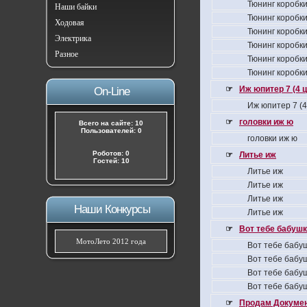
Тюнинг коробки
Наши байки
Тюнинг коробки
Ходовая
Тюнинг коробки
Электрика
Тюнинг коробки
Разное
Тюнинг коробки
Тюнинг коробки
☞
Иж юпитер 7 (4 
On-Line
Иж юпитер 7 (
☞
головки иж ю
Всего на сайте: 10
Пользователей: 0
головки иж ю
Роботов: 0
☞
Литье иж
Гостей: 10
Литье иж
Литье иж
Литье иж
Наши Конкурсы
Литье иж
☞
Вот тебе бабушка
МотоЛето 2012 года
Вот тебе бабуш
Вот тебе бабуш
Вот тебе бабуш
Вот тебе бабуш
☞
Продам Докумен