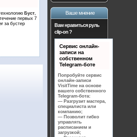
Ваше мнение
 технологию
Буст
,
 течение первых 7
er
за бустер
Вам нравиться руль
clip-on ?
Сервис онлайн-
записи на
собственном
Telegram-боте
Попробуйте сервис
онлайн-записи
VisitTime на основе
вашего собственного
Telegram-бота:
— Разгрузит мастера,
специалиста или
компанию;
— Позволит гибко
управлять
расписанием и
загрузкой;