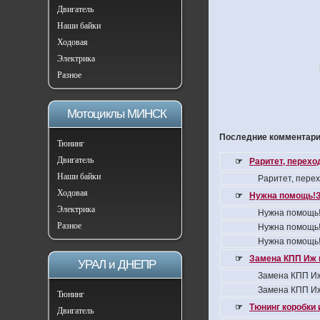
Двигатель
Наши байки
Ходовая
Электрика
Разное
Мотоциклы МИНСК
Последние комментарии
Тюнинг
Двигатель
☞
Раритет, перех
Наши байки
Раритет, пере
Ходовая
☞
Нужна помощь!З
Электрика
Нужна помощь!
Разное
Нужна помощь!
Нужна помощь!
☞
Замена КПП Иж 
УРАЛ и ДНЕПР
Замена КПП Иж
Замена КПП Иж
Тюнинг
☞
Тюнинг коробки 
Двигатель