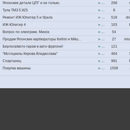
Японские детали ЦПГ и не только.
►…
268
Тула ТМЗ 5.925
►…
8
Ремонт ИЖ Юпитер 5 и Урала
►…
518
di
ИЖ-Юпитер 4
►…
103
Вопрос по электрике. Минск.
►…
54
Продам Японские карбюраторы Keihin и Miku...
►…
27
mis
Берлога/мото-гараж в авто-фургоне!
►…
121
"Мотоциклы Кирова Владислава"
►…
464
Спартанец
►…
991
Покупка машины
►…
1508