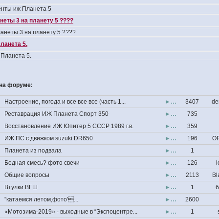
нты иж Планета 5
неты 3 на планету 5 ????
анеты 3 на планету 5 ????
ланета 5.
Планета 5.
на форуме:
Настроение, погода и все все все (часть 1...
►…
3407
de
Реставрация ИЖ Планета Спорт 350
►…
735
Восстановление ИЖ Юпитер 5 СССР 1989 г.в.
►…
359
ИЖ ПС с движком suzuki DR650
►…
196
OF
Планета из подвала
►…
1
Бедная смесь? фото свечи
►…
126
l
Общие вопросы
►…
2113
Bl
Втулки ВГШ
►…
1
б
''катаемся летом,фото'...
►…
2600
«Мотозима-2019» - выходные в “Экспоцентре...
►…
1