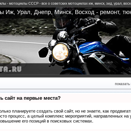
лы - мотоциклы СССР - все о советских мотоциклах иж, минск, зид, урал, вос
 Иж, Урал, Днепр, Минск, Восход - ремонт, тю
показать
ь сайт на первые места?
олько планируете создать свой сайт, но не знаете, как продвиг
росто процесс, а целый комплекс мероприятий, направленных на 
овышение его позиций в поисковых системах.