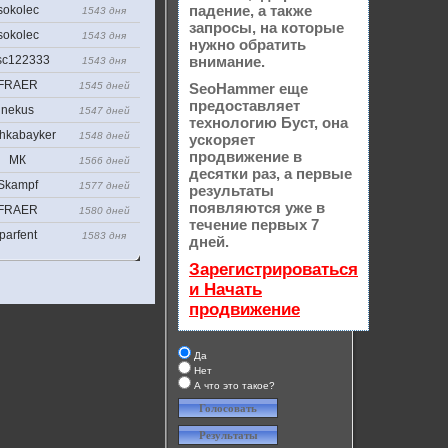
падение, а также
sokolec
1543 дня
запросы, на которые
sokolec
1543 дня
нужно обратить
sc122333
внимание.
1543 дня
FRAER
1545 дней
SeoHammer еще
предоставляет
nekus
1547 дней
технологию
Буст
, она
hkabayker
1548 дней
ускоряет
продвижение в
МК
1566 дней
десятки раз, а первые
Skampf
1577 дней
результаты
появляются уже в
FRAER
1580 дней
течение первых 7
parfent
1583 дня
дней.
Зарегистрироваться
и Начать
продвижение
Да
Нет
А что это такое?