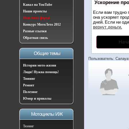
Ускорение пр
Канал на YouTube
Наши проекты
Если вам трудно 
она ускоряет про
Наш мото-форум
дней. Если ни оди
Конкурс МотоЛето 2012
вернут деньги.
Разные ссылки
Обратная связь
Нача
Общие темы
Пользователь: Салауа
Истории мото-жизни
Люди! Нужна помощь!
Тюнинг
Ремонт
Полезное
Юмор и приколы
Мотоциклы ИЖ
Тюнинг