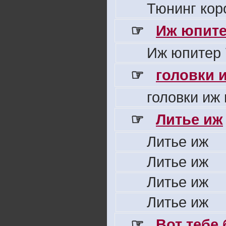
Тюнинг кор
☞
Иж юпите
Иж юпитер 
☞
головки 
головки иж
☞
Литье иж
Литье иж
Литье иж
Литье иж
Литье иж
☞
Вот тебе