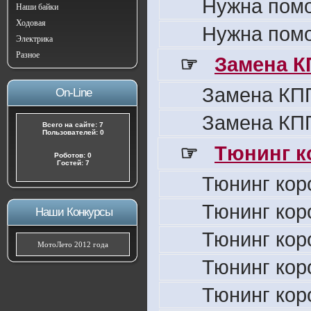
Нужна пом
Наши байки
Ходовая
Нужна пом
Электрика
Разное
☞
Замена К
Замена КПП
On-Line
Замена КПП
Всего на сайте: 7
Пользователей: 0
☞
Тюнинг к
Роботов: 0
Гостей: 7
Тюнинг кор
Тюнинг кор
Наши Конкурсы
Тюнинг кор
МотоЛето 2012 года
Тюнинг кор
Тюнинг кор