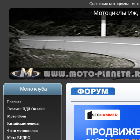
Советские мотоциклы - мото
Мотоциклы Иж, 
Меню клуба
Главная
Экзамен ПДД Онлайн
Мото-Обои
Китайские мопеды
Фото мотоциклов
Мото ВИДЕО