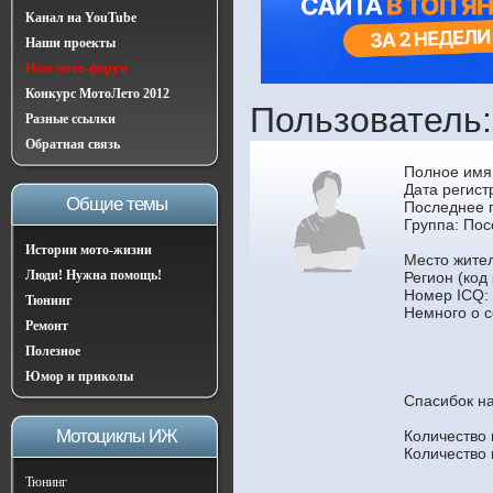
Канал на YouTube
Наши проекты
Наш мото-форум
Конкурс МотоЛето 2012
Пользователь
Разные ссылки
Обратная связь
Полное имя
Дата регист
Общие темы
Последнее п
Группа:
Пос
Истории мото-жизни
Место жител
Люди! Нужна помощь!
Регион (код
Номер ICQ:
Тюнинг
Немного о с
Ремонт
Полезное
Юмор и приколы
Спасибок н
Мотоциклы ИЖ
Количество
Количество
Тюнинг