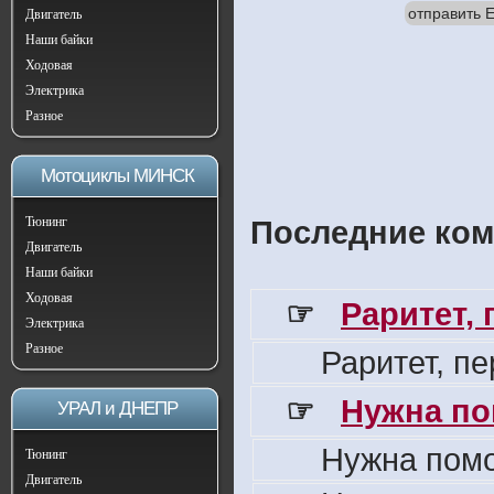
отправить E
Двигатель
Наши байки
Ходовая
Электрика
Разное
Мотоциклы МИНСК
Тюнинг
Последние ком
Двигатель
Наши байки
Ходовая
☞
Раритет,
Электрика
Разное
Раритет, п
☞
Нужна по
УРАЛ и ДНЕПР
Нужна пом
Тюнинг
Двигатель