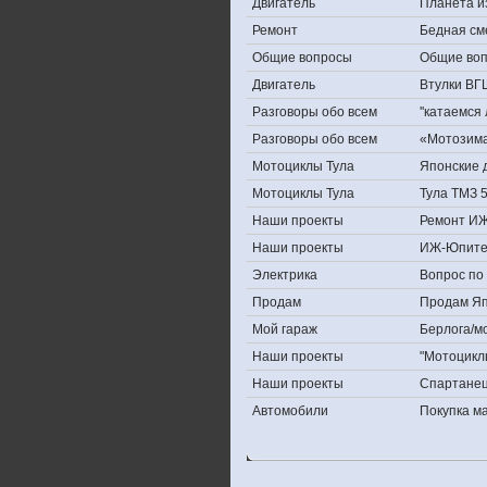
Двигатель
Планета и
Ремонт
Бедная см
Общие вопросы
Общие во
Двигатель
Втулки ВГ
Разговоры обо всем
''катаемся
Разговоры обо всем
«Мотозима-
Мотоциклы Тула
Японские д
Мотоциклы Тула
Тула ТМЗ 
Наши проекты
Ремонт ИЖ
Наши проекты
ИЖ-Юпите
Электрика
Вопрос по 
Продам
Продам Япо
Мой гараж
Берлога/мо
Наши проекты
"Мотоцикл
Наши проекты
Спартане
Автомобили
Покупка 