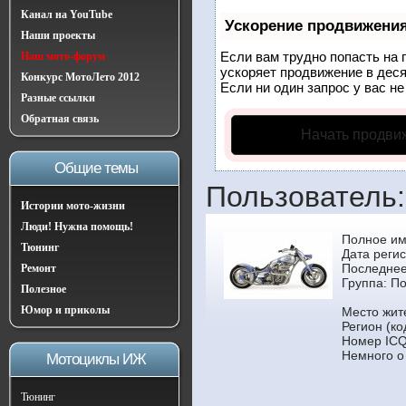
Канал на YouTube
Ускорение продвижени
Наши проекты
Если вам трудно попасть на 
Наш мото-форум
ускоряет продвижение в деся
Конкурс МотоЛето 2012
Если ни один запрос у вас не
Разные ссылки
Обратная связь
Начать продви
Общие темы
Пользователь:
Истории мото-жизни
Люди! Нужна помощь!
Полное им
Тюнинг
Дата регис
Последнее
Ремонт
Группа:
По
Полезное
Юмор и приколы
Место жит
Регион (ко
Номер ICQ
Немного о
Мотоциклы ИЖ
Тюнинг