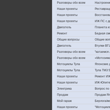
Разговоры обо всем
Настроение,
Наши проекты
Реставрац
Наши проекты
Восстанов
Наши проекты
ИЖ ПС с д
Двигатель
Планета и
Ремонт
Бедная см
Общие вопросы
Общие во
Двигатель
Втулки ВГ
Разговоры обо всем
''катаемся
Разговоры обо всем
«Мотозима-
Мотоциклы Тула
Японские д
Мотоциклы Тула
Тула ТМЗ 
Наши проекты
Ремонт ИЖ
Наши проекты
ИЖ-Юпите
Электрика
Вопрос по 
Продам
Продам Япо
Мой гараж
Берлога/мо
Наши проекты
"Мотоцикл