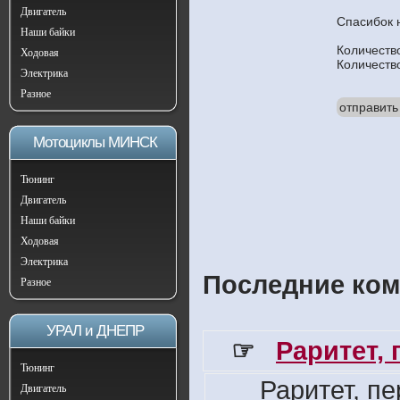
Двигатель
Спасибок 
Наши байки
Количеств
Ходовая
Количеств
Электрика
Разное
отправить
Мотоциклы МИНСК
Тюнинг
Двигатель
Наши байки
Ходовая
Электрика
Последние ком
Разное
УРАЛ и ДНЕПР
☞
Раритет,
Тюнинг
Раритет, п
Двигатель