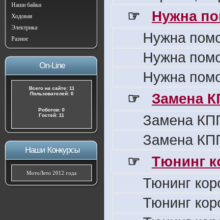
Наши байки
☞
Нужна по
Ходовая
Электрика
Нужна пом
Разное
Нужна пом
On-Line
Нужна пом
Всего на сайте: 11
☞
Замена К
Пользователей: 0
Роботов: 0
Замена КПП
Гостей: 11
Замена КПП
Наши Конкурсы
☞
Тюнинг к
МотоЛето 2012 года
Тюнинг кор
Тюнинг кор