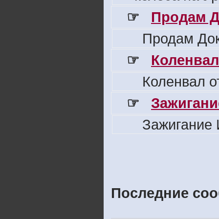
☞
Продам Д
Продам Док
☞
Коленвал
Коленвал о
☞
Зажигани
Зажигание 
Последние соо