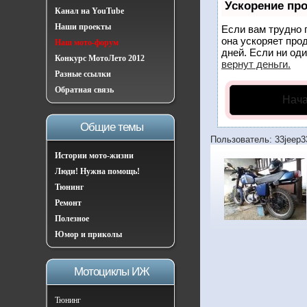
Ускорение пр
Канал на YouTube
Наши проекты
Если вам трудно 
она ускоряет про
Наш мото-форум
дней. Если ни оди
Конкурс МотоЛето 2012
вернут деньги.
Разные ссылки
Обратная связь
Нача
Общие темы
Пользователь: 33jeep3
Истории мото-жизни
Люди! Нужна помощь!
Тюнинг
Ремонт
Полезное
Юмор и приколы
Мотоциклы ИЖ
Тюнинг