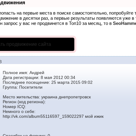
одвижения
попасть на первые места в поиске самостоятельно, попробуйте
движение в десятки раз, а первые результаты появляются уже в
н запрос у вас не продвинется в Топ10 за месяц, то в
SeoHamm
ть продвижение сайта
3
Полное имя: Андрей
Дата регистрации: 8 мая 2012 00:34
Последнее посещение: 25 марта 2015 09:02
Группа:
Посетители
Место жительства: украина днепропетровск
Регион (код региона):
Номер ICQ:
Немного о себе:
http://vk.com/album55116597_159022297 мой ижик
Спасибок на форуме: 0