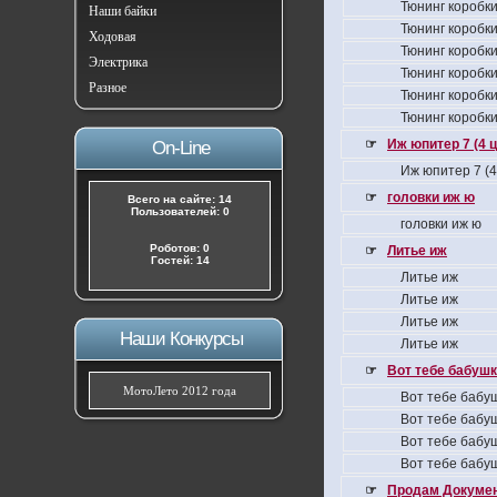
Тюнинг коробки
Наши байки
Тюнинг коробки
Ходовая
Тюнинг коробки
Электрика
Тюнинг коробки
Разное
Тюнинг коробки
Тюнинг коробки
☞
Иж юпитер 7 (4 
On-Line
Иж юпитер 7 (
☞
головки иж ю
Всего на сайте: 14
Пользователей: 0
головки иж ю
Роботов: 0
☞
Литье иж
Гостей: 14
Литье иж
Литье иж
Литье иж
Наши Конкурсы
Литье иж
☞
Вот тебе бабушка
МотоЛето 2012 года
Вот тебе бабуш
Вот тебе бабуш
Вот тебе бабуш
Вот тебе бабуш
☞
Продам Докумен