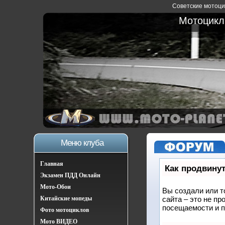
Советские мотоцик
Мотоциклы
Меню клуба
Главная
Как продвинут
Экзамен ПДД Онлайн
Мото-Обои
Вы создали или т
Китайские мопеды
сайта – это не п
посещаемости и п
Фото мотоциклов
Мото ВИДЕО