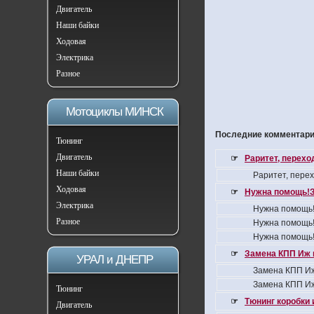
Двигатель
Наши байки
Ходовая
Электрика
Разное
Мотоциклы МИНСК
Последние комментарии
Тюнинг
Двигатель
☞
Раритет, перех
Наши байки
Раритет, пере
Ходовая
☞
Нужна помощь!З
Электрика
Нужна помощь!
Разное
Нужна помощь!
Нужна помощь!
☞
Замена КПП Иж 
УРАЛ и ДНЕПР
Замена КПП Иж
Замена КПП Иж
Тюнинг
☞
Тюнинг коробки 
Двигатель