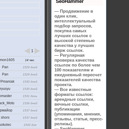
SeoHammer
— Продвижение в
один клик,
интеллектуальный
подбор запросов,
покупка самых
лучших ссылок с
высокой степенью
качества у лучших
бирж ссылок.
1
— Регулярная
проверка качества
mon1605
14 час.
ссылок по более чем
Pan
1529 дней
100 показателям и
Pan
ежедневный пересчет
1529 дней
показателей качества
Pmaniak
1530 дней
проекта.
ryusyu
— Все известные
1530 дней
форматы ссылок:
omaster
1531 день
арендные ссылки,
ack_Moto
1536 дней
вечные ссылки,
публикации
рмайор
1537 дней
(упоминания, мнения,
shors
1537 дней
отзывы, статьи, пресс-
релизы).
sokolec
1543 дня
— SeoHammer