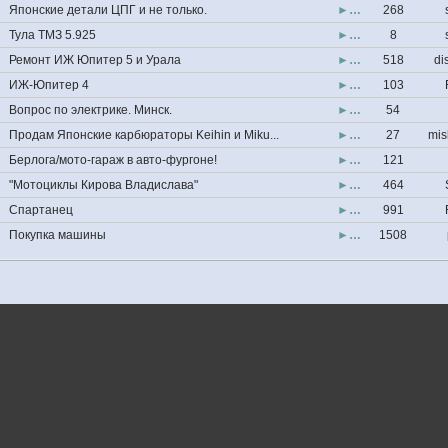
Японские детали ЦПГ и не только.
►…
268
Тула ТМЗ 5.925
►…
8
Ремонт ИЖ Юпитер 5 и Урала
►…
518
di
ИЖ-Юпитер 4
►…
103
Вопрос по электрике. Минск.
►…
54
Продам Японские карбюраторы Keihin и Miku...
►…
27
mis
Берлога/мото-гараж в авто-фургоне!
►…
121
"Мотоциклы Кирова Владислава"
►…
464
Спартанец
►…
991
Покупка машины
►…
1508