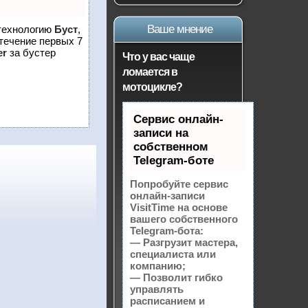
Ваше мнение
 технологию
Буст
,
 течение первых 7
er
за бустер
Что у вас чаще
ломается в
мотоцикле?
Сервис онлайн-
записи на
собственном
Telegram-боте
Попробуйте сервис
онлайн-записи
VisitTime на основе
вашего собственного
Telegram-бота:
— Разгрузит мастера,
специалиста или
компанию;
— Позволит гибко
управлять
расписанием и