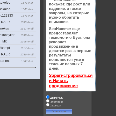
sokolec
1543 дня
покажет, где рост или
падение, а также
sokolec
1543 дня
запросы, на которые
sc122333
1543 дня
нужно обратить
внимание.
FRAER
1545 дней
SeoHammer еще
nekus
1547 дней
предоставляет
hkabayker
1548 дней
технологию
Буст
, она
МК
ускоряет
1566 дней
продвижение в
Skampf
1577 дней
десятки раз, а первые
FRAER
результаты
1580 дней
появляются уже в
parfent
1583 дня
течение первых 7
дней.
Зарегистрироваться
и Начать
продвижение
Двигатель
Электрика
Ходовая