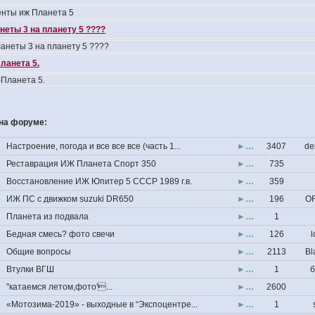
нты иж Планета 5
неты 3 на планету 5 ????
анеты 3 на планету 5 ????
ланета 5.
Планета 5.
на форуме:
Настроение, погода и все все все (часть 1...
►…
3407
de
Реставрация ИЖ Планета Спорт 350
►…
735
Восстановление ИЖ Юпитер 5 СССР 1989 г.в.
►…
359
ИЖ ПС с движком suzuki DR650
►…
196
OF
Планета из подвала
►…
1
Бедная смесь? фото свечи
►…
126
l
Общие вопросы
►…
2113
Bl
Втулки ВГШ
►…
1
б
''катаемся летом,фото'...
►…
2600
«Мотозима-2019» - выходные в “Экспоцентре...
►…
1