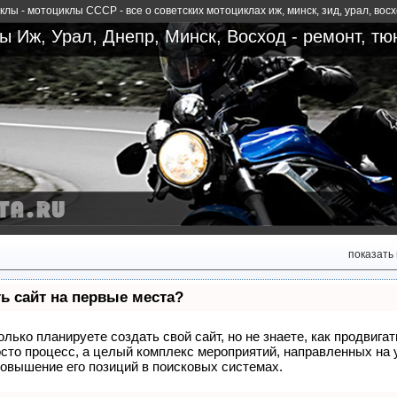
лы - мотоциклы СССР - все о советских мотоциклах иж, минск, зид, урал, вос
 Иж, Урал, Днепр, Минск, Восход - ремонт, тю
показать
ь сайт на первые места?
олько планируете создать свой сайт, но не знаете, как продвиг
росто процесс, а целый комплекс мероприятий, направленных на 
овышение его позиций в поисковых системах.