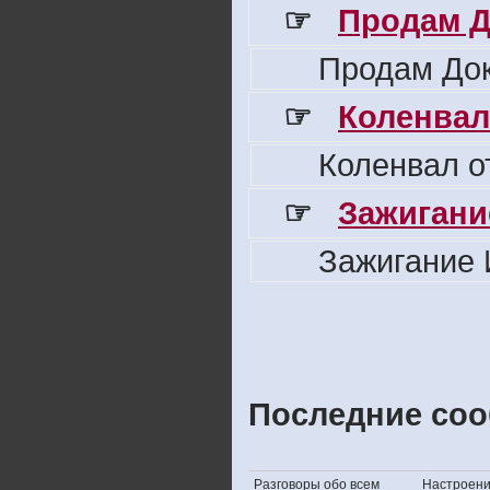
☞
Продам Д
Продам Док
☞
Коленвал
Коленвал о
☞
Зажигани
Зажигание 
Последние соо
Разговоры обо всем
Настроение,