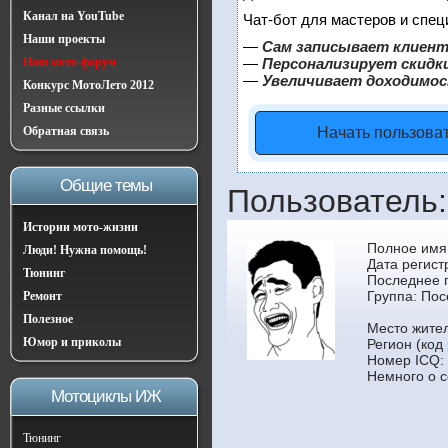
Канал на YouTube
Чат-бот для мастеров и спец
Наши проекты
—
Сам записывает клиент
Наш мото-форум
—
Персонализирует скидки
—
Увеличивает доходимос
Конкурс МотоЛето 2012
Разные ссылки
Обратная связь
Начать пользова
Общие темы
Пользователь
Истории мото-жизни
Полное имя
Люди! Нужна помощь!
Дата регист
Тюнинг
Последнее 
Группа:
Пос
Ремонт
Полезное
Место жите
Юмор и приколы
Регион (код 
Номер ICQ:
Немного о с
Мотоциклы ИЖ
Тюнинг