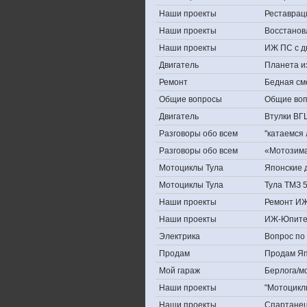
Наши проекты
Реставрац
Наши проекты
Восстанов
Наши проекты
ИЖ ПС с д
Двигатель
Планета и
Ремонт
Бедная см
Общие вопросы
Общие во
Двигатель
Втулки ВГ
Разговоры обо всем
''катаемся
Разговоры обо всем
«Мотозима-
Мотоциклы Тула
Японские д
Мотоциклы Тула
Тула ТМЗ 
Наши проекты
Ремонт ИЖ
Наши проекты
ИЖ-Юпите
Электрика
Вопрос по 
Продам
Продам Япо
Мой гараж
Берлога/мо
Наши проекты
"Мотоцикл
Наши проекты
Спартане