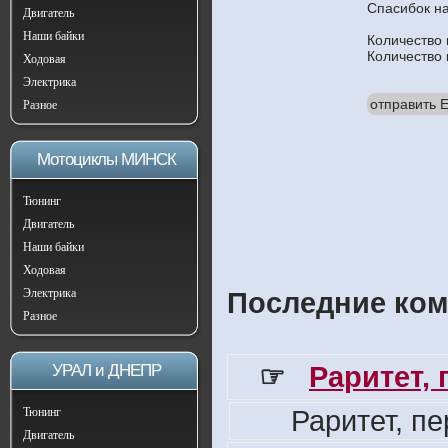
Спасибок н
Двигатель
Наши байки
Количество
Количество
Ходовая
Электрика
отправить E
Разное
Мотоциклы МИНСК
Тюнинг
Двигатель
Наши байки
Ходовая
Электрика
Последние ком
Разное
☞
Раритет,
УРАЛ и ДНЕПР
Раритет, п
Тюнинг
Двигатель