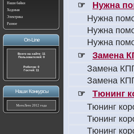
☞
Нужна по
Наши байки
Ходовая
Нужна пом
Электрика
Разное
Нужна пом
On-Line
Нужна пом
☞
Замена К
Всего на сайте: 11
Пользователей: 0
Замена КПП
Роботов: 0
Гостей: 11
Замена КПП
Наши Конкурсы
☞
Тюнинг к
Тюнинг кор
МотоЛето 2012 года
Тюнинг кор
Тюнинг кор