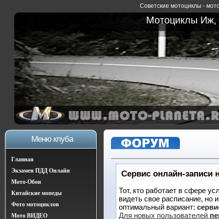
Советские мотоциклы - мото
Мотоциклы Иж, 
Меню клуба
Главная
Экзамен ПДД Онлайн
Сервис онлайн-записи 
Мото-Обои
Тот, кто работает в сфере ус
Китайские мопеды
видеть свое расписание, но 
Фото мотоциклов
оптимальный вариант:
сервис
Для новых пользователей
пе
Мото ВИДЕО