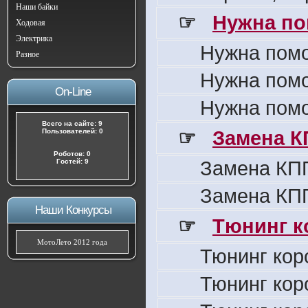
Наши байки
☞
Нужна по
Ходовая
Электрика
Нужна пом
Разное
Нужна пом
On-Line
Нужна пом
Всего на сайте: 9
☞
Замена К
Пользователей: 0
Роботов: 0
Замена КПП
Гостей: 9
Замена КПП
Наши Конкурсы
☞
Тюнинг к
МотоЛето 2012 года
Тюнинг кор
Тюнинг кор