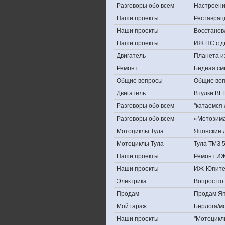
Разговоры обо всем
Настроение,
Наши проекты
Реставрац
Наши проекты
Восстанов
Наши проекты
ИЖ ПС с д
Двигатель
Планета и
Ремонт
Бедная см
Общие вопросы
Общие во
Двигатель
Втулки ВГ
Разговоры обо всем
''катаемся
Разговоры обо всем
«Мотозима-
Мотоциклы Тула
Японские д
Мотоциклы Тула
Тула ТМЗ 
Наши проекты
Ремонт ИЖ
Наши проекты
ИЖ-Юпите
Электрика
Вопрос по 
Продам
Продам Япо
Мой гараж
Берлога/мо
Наши проекты
"Мотоцикл