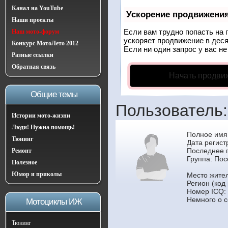
Канал на YouTube
Ускорение продвижени
Наши проекты
Если вам трудно попасть на 
Наш мото-форум
ускоряет продвижение в деся
Конкурс МотоЛето 2012
Если ни один запрос у вас не
Разные ссылки
Обратная связь
Начать продви
Общие темы
Пользователь
Истории мото-жизни
Люди! Нужна помощь!
Полное имя
Тюнинг
Дата регист
Последнее 
Ремонт
Группа:
Пос
Полезное
Юмор и приколы
Место жител
Регион (код
Номер ICQ:
Немного о с
Мотоциклы ИЖ
Тюнинг