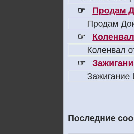
☞
Продам Д
Продам Док
☞
Коленвал
Коленвал о
☞
Зажигани
Зажигание 
Последние соо