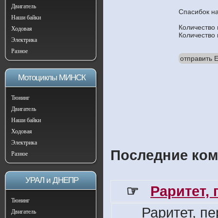
Двигатель
Спасибок н
Наши байки
Количество
Ходовая
Количество
Электрика
Разное
отправить E
Мотоциклы МИНСК
Тюнинг
Двигатель
Наши байки
Ходовая
Электрика
Последние ком
Разное
УРАЛ и ДНЕПР
☞
Раритет,
Тюнинг
Раритет, п
Двигатель