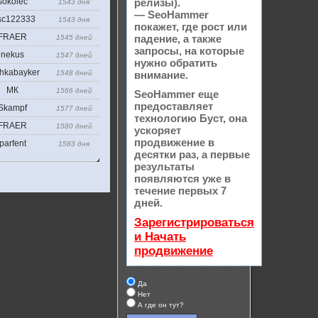
sokolec
релизы).
1543 дня
— SeoHammer
sc122333
1543 дня
покажет, где рост или
FRAER
падение, а также
1545 дней
запросы, на которые
nekus
1547 дней
нужно обратить
hkabayker
1548 дней
внимание.
МК
1566 дней
SeoHammer еще
предоставляет
Skampf
1577 дней
технологию
Буст
, она
FRAER
1580 дней
ускоряет
продвижение в
parfent
1583 дня
десятки раз, а первые
результаты
появляются уже в
течение первых 7
дней.
Зарегистрироваться
и Начать
продвижение
Да
Нет
А где он тут?