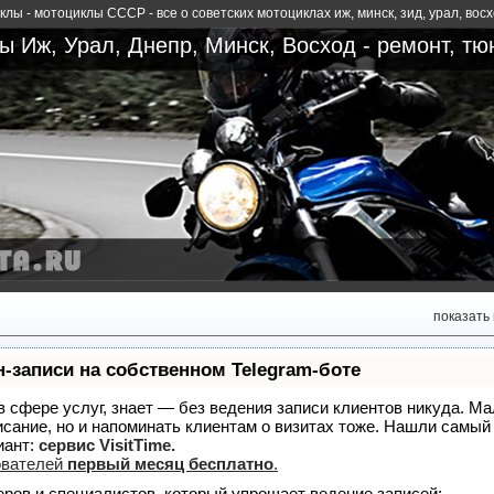
лы - мотоциклы СССР - все о советских мотоциклах иж, минск, зид, урал, вос
 Иж, Урал, Днепр, Минск, Восход - ремонт, тю
показать
-записи на собственном Telegram-боте
 в сфере услуг, знает — без ведения записи клиентов никуда. Ма
исание, но и напоминать клиентам о визитах тоже. Нашли самы
иант:
сервис VisitTime.
ователей
первый месяц бесплатно
.
еров и специалистов, который упрощает ведение записей: