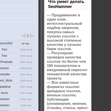
Что умеет делать
SeoHammer
— Продвижение в
один клик,
интеллектуальный
подбор запросов,
покупка самых
1
лучших ссылок с
высокой степенью
mon1605
14 час.
качества у лучших
бирж ссылок.
Pan
1529 дней
— Регулярная
Pan
1529 дней
проверка качества
ссылок по более чем
Pmaniak
1530 дней
100 показателям и
ryusyu
1530 дней
ежедневный пересчет
показателей качества
omaster
1531 день
проекта.
ack_Moto
1536 дней
— Все известные
форматы ссылок:
рмайор
1537 дней
арендные ссылки,
shors
1537 дней
вечные ссылки,
публикации
sokolec
1543 дня
(упоминания, мнения,
sokolec
1543 дня
отзывы, статьи, пресс-