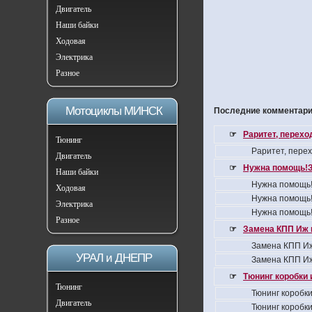
Двигатель
Наши байки
Ходовая
Электрика
Разное
Мотоциклы МИНСК
Последние комментарии
☞
Раритет, перех
Тюнинг
Раритет, пере
Двигатель
☞
Нужна помощь!З
Наши байки
Нужна помощь!
Ходовая
Нужна помощь!
Электрика
Нужна помощь!
Разное
☞
Замена КПП Иж 
Замена КПП Иж
УРАЛ и ДНЕПР
Замена КПП Иж
☞
Тюнинг коробки 
Тюнинг
Тюнинг коробки
Двигатель
Тюнинг коробки