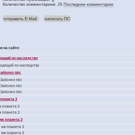
Количество комментариев: 25
Последние комментарии
отправить E-Mail
написать ПС
 на сайте:
одящий по наследству
ходящий по наследству
аболел пёс
Заболел пёс
Заболел пёс
Заболел пёс
планета 3
 планета 3
 планета 3
иж планета 3
 иж планета 3
 иж планета 3