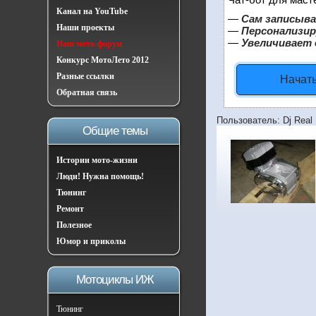
Канал на YouTube
—
Сам записыва
Наши проекты
—
Персонализир
—
Увеличивает 
Наш мото-форум
Конкурс МотоЛето 2012
Разные ссылки
Начать
Обратная связь
Пользователь: Dj Real
Общие темы
Истории мото-жизни
Люди! Нужна помощь!
Тюнинг
Ремонт
Полезное
Юмор и приколы
Мотоциклы ИЖ
Тюнинг