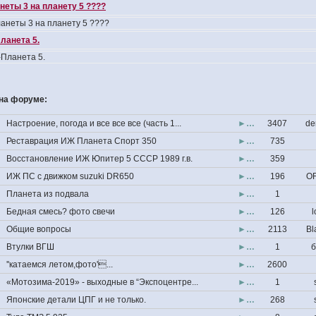
неты 3 на планету 5 ????
анеты 3 на планету 5 ????
ланета 5.
Планета 5.
на форуме:
Настроение, погода и все все все (часть 1...
►…
3407
de
Реставрация ИЖ Планета Спорт 350
►…
735
Восстановление ИЖ Юпитер 5 СССР 1989 г.в.
►…
359
ИЖ ПС с движком suzuki DR650
►…
196
OF
Планета из подвала
►…
1
Бедная смесь? фото свечи
►…
126
l
Общие вопросы
►…
2113
Bl
Втулки ВГШ
►…
1
б
''катаемся летом,фото'...
►…
2600
«Мотозима-2019» - выходные в “Экспоцентре...
►…
1
Японские детали ЦПГ и не только.
►…
268