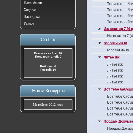
Наши байки
Тюнинг коробки
Ходовая
Тюнинг коробки
Тюнинг коробки
Электрика
Тюнинг коробки
Разное
☞
Иж юпитер 7 (4 
Иж юпитер 7 (
On-Line
☞
головки иж ю
головки иж ю
Всего на сайте: 10
Пользователей: 0
☞
Литье иж
Литье иж
Роботов: 0
Гостей: 10
Литье иж
Литье иж
Литье иж
☞
Вот тебе бабушка
Наши Конкурсы
Вот тебе бабуш
Вот тебе бабуш
МотоЛето 2012 года
Вот тебе бабуш
Вот тебе бабуш
☞
Продам Докумен
Продам Докуме