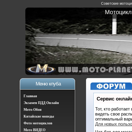
Советские мотоцик
Мотоциклы
Меню клуба
Главная
Сервис онлайн
Экзамен ПДД Онлайн
Тот, кто работает
Мото-Обои
видеть свое расп
Китайские мопеды
оптимальный вар
Фото мотоциклов
Для новых польз
Мото ВИДЕО
Чат-бот для маст