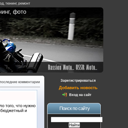
ход
,
тюнинг
,
ремонт
нинг, фото
Зарегистрироваться
 последние комментарии
Добавить новость
Вход на сайт
ло того, что нужно
Поиск по сайту
й бюджетный и