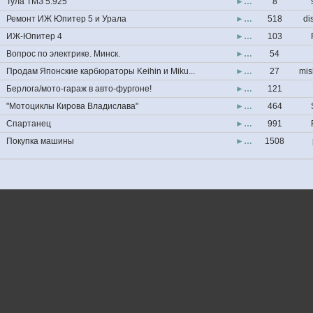
Тула ТМЗ 5.925
►…
8
Ремонт ИЖ Юпитер 5 и Урала
►…
518
di
ИЖ-Юпитер 4
►…
103
Вопрос по электрике. Минск.
►…
54
Продам Японские карбюраторы Keihin и Miku...
►…
27
mis
Берлога/мото-гараж в авто-фургоне!
►…
121
"Мотоциклы Кирова Владислава"
►…
464
Спартанец
►…
991
Покупка машины
►…
1508