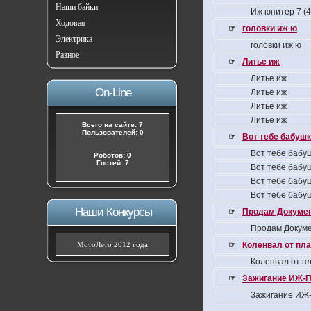
Наши байки
Иж юпитер 7 (
Ходовая
☞
головки иж ю
Электрика
головки иж ю
Разное
☞
Литье иж
Литье иж
On-Line
Литье иж
Литье иж
Литье иж
Всего на сайте: 7
Пользователей: 0
☞
Вот тебе бабушка
Вот тебе бабуш
Роботов: 0
Гостей: 7
Вот тебе бабуш
Вот тебе бабуш
Вот тебе бабуш
Наши Конкурсы
☞
Продам Докумен
Продам Докуме
МотоЛето 2012 года
☞
Коленвал от пла
Коленвал от пл
☞
Зажигание ИЖ-П
Зажигание ИЖ-