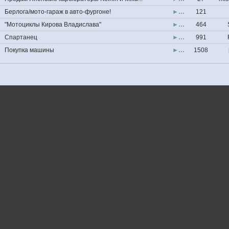
Берлога/мото-гараж в авто-фургоне!
►…
121
"Мотоциклы Кирова Владислава"
►…
464
Спартанец
►…
991
Покупка машины
►…
1508