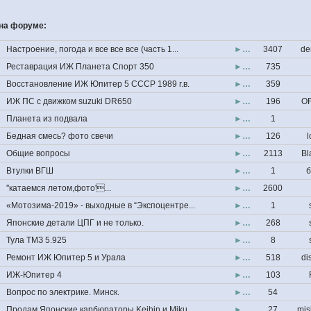
на форуме:
Настроение, погода и все все все (часть 1...
►…
3407
de
Реставрация ИЖ Планета Спорт 350
►…
735
Восстановление ИЖ Юпитер 5 СССР 1989 г.в.
►…
359
ИЖ ПС с движком suzuki DR650
►…
196
OF
Планета из подвала
►…
1
Бедная смесь? фото свечи
►…
126
l
Общие вопросы
►…
2113
Bl
Втулки ВГШ
►…
1
б
''катаемся летом,фото'...
►…
2600
«Мотозима-2019» - выходные в “Экспоцентре...
►…
1
Японские детали ЦПГ и не только.
►…
268
Тула ТМЗ 5.925
►…
8
Ремонт ИЖ Юпитер 5 и Урала
►…
518
di
ИЖ-Юпитер 4
►…
103
Вопрос по электрике. Минск.
►…
54
Продам Японские карбюраторы Keihin и Miku...
►…
27
mis