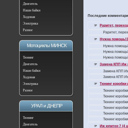
Двигатель
Наши байки
Последние комментарии
Ходовая
Электрика
☞
Раритет, перех
Разное
Раритет, пере
☞
Нужна помощь!З
Мотоциклы МИНСК
Нужна помощь!
Нужна помощь!
Тюнинг
Нужна помощь!
Двигатель
☞
Замена КПП Иж 
Наши байки
Замена КПП Иж
Замена КПП Иж
Ходовая
Электрика
☞
Тюнинг коробки 
Разное
Тюнинг коробки
Тюнинг коробки
Тюнинг коробки
УРАЛ и ДНЕПР
Тюнинг коробки
Тюнинг коробки
Тюнинг
Тюнинг коробки
Двигатель
☞
Иж юпитер 7 (4 