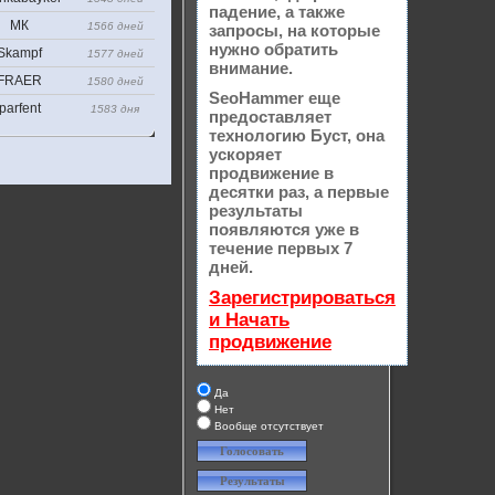
падение, а также
МК
1566 дней
запросы, на которые
нужно обратить
Skampf
1577 дней
внимание.
FRAER
1580 дней
SeoHammer еще
parfent
1583 дня
предоставляет
технологию
Буст
, она
ускоряет
продвижение в
десятки раз, а первые
результаты
появляются уже в
течение первых 7
дней.
Зарегистрироваться
и Начать
продвижение
Да
Нет
Вообще отсутствует