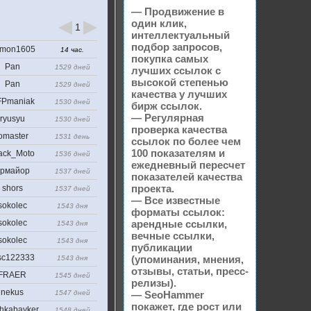
— Продвижение в
один клик,
1
интеллектуальный
подбор запросов,
mon1605
14 час.
покупка самых
Pan
1529 дней
лучших ссылок с
высокой степенью
Pan
1529 дней
качества у лучших
Pmaniak
1530 дней
бирж ссылок.
— Регулярная
ryusyu
1530 дней
проверка качества
omaster
1531 день
ссылок по более чем
100 показателям и
ack_Moto
1536 дней
ежедневный пересчет
рмайор
1537 дней
показателей качества
проекта.
shors
1537 дней
— Все известные
sokolec
1543 дня
форматы ссылок:
sokolec
арендные ссылки,
1543 дня
вечные ссылки,
sokolec
1543 дня
публикации
sc122333
(упоминания, мнения,
1543 дня
отзывы, статьи, пресс-
FRAER
1545 дней
релизы).
nekus
1547 дней
— SeoHammer
покажет, где рост или
hkabayker
1548 дней