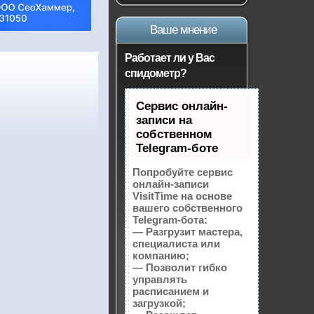
Ваше мнение
Работает ли у Вас
спидометр?
Сервис онлайн-
записи на
собственном
Telegram-боте
Попробуйте сервис
онлайн-записи
VisitTime на основе
вашего собственного
Telegram-бота:
— Разгрузит мастера,
специалиста или
компанию;
— Позволит гибко
управлять
расписанием и
загрузкой;