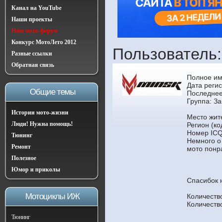
Канал на YouTube
Наши проекты
Наш мото-форум
Конкурс МотоЛето 2012
Пользователь
Разные ссылки
Обратная связь
Полное им
Дата реги
Общие темы
Последнее
Группа:
За
Истории мото-жизни
Место жит
Люди! Нужна помощь!
Регион (ко
Номер ICQ
Тюнинг
Немного о
Ремонт
мото понра
Полезное
Юмор и приколы
Спасибок 
Мотоциклы ИЖ
Количеств
Количеств
Тюнинг