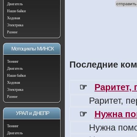
отправить
Двигатель
Наши байки
Ходовая
Электрика
Разное
Мотоциклы МИНСК
Тюнинг
Последние ком
Двигатель
Наши байки
Ходовая
☞
Раритет,
Электрика
Разное
Раритет, п
☞
Нужна по
УРАЛ и ДНЕПР
Нужна пом
Тюнинг
Двигатель