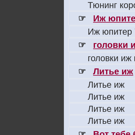
Тюнинг кор
☞
Иж юпите
Иж юпитер 
☞
головки 
головки иж
☞
Литье иж
Литье иж
Литье иж
Литье иж
Литье иж
☞
Вот тебе