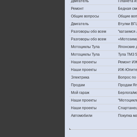
Двигатель
Планета и
Ремонт
Бедная см
Общие вопросы
Общие во
Двигатель
Втулки ВГ
Разговоры обо всем
''катаемся
Разговоры обо всем
«Мотозима-
Мотоциклы Тула
Японские д
Мотоциклы Тула
Тула ТМЗ 
Наши проекты
Ремонт ИЖ
Наши проекты
ИЖ-Юпите
Электрика
Вопрос по 
Продам
Продам Япо
Мой гараж
Берлога/мо
Наши проекты
"Мотоцикл
Наши проекты
Спартане
Автомобили
Покупка 