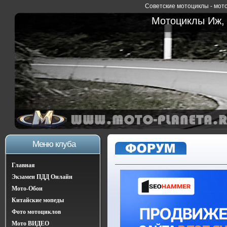
Советские мотоциклы - мото
Мотоциклы Иж, 
Меню клуба
Главная
Экзамен ПДД Онлайн
Мото-Обои
Китайские мопеды
Фото мотоциклов
Мото ВИДЕО