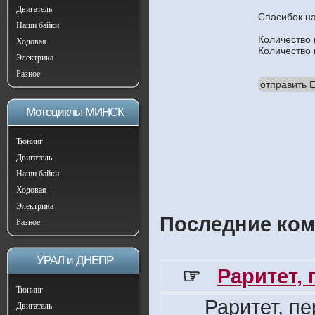
Двигатель
Спасибок н
Наши байки
Количество
Ходовая
Количество
Электрика
Разное
отправить E
Мотоциклы МИНСК
Тюнинг
Двигатель
Наши байки
Ходовая
Электрика
Последние ком
Разное
УРАЛ и ДНЕПР
☞
Раритет,
Тюнинг
Раритет, п
Двигатель