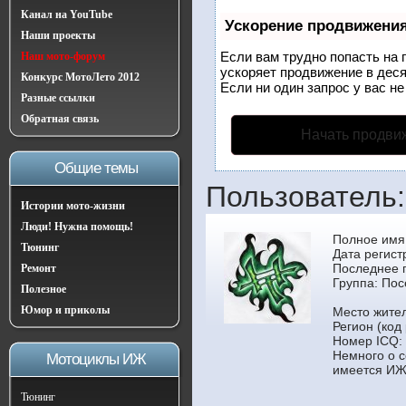
Канал на YouTube
Ускорение продвижени
Наши проекты
Если вам трудно попасть на 
Наш мото-форум
ускоряет продвижение в деся
Конкурс МотоЛето 2012
Если ни один запрос у вас не
Разные ссылки
Обратная связь
Начать продви
Общие темы
Пользователь:
Истории мото-жизни
Люди! Нужна помощь!
Полное имя
Тюнинг
Дата регист
Последнее 
Ремонт
Группа:
Пос
Полезное
Юмор и приколы
Место жител
Регион (код
Номер ICQ:
Немного о с
Мотоциклы ИЖ
имеется ИЖ
Тюнинг