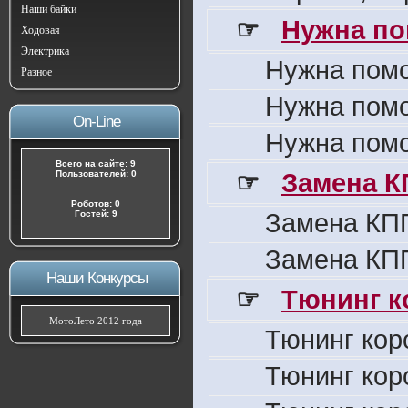
Наши байки
☞
Нужна по
Ходовая
Электрика
Нужна пом
Разное
Нужна пом
On-Line
Нужна пом
Всего на сайте: 9
☞
Замена К
Пользователей: 0
Роботов: 0
Замена КПП
Гостей: 9
Замена КПП
Наши Конкурсы
☞
Тюнинг к
МотоЛето 2012 года
Тюнинг кор
Тюнинг кор