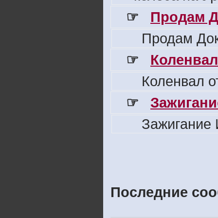
☞
Продам Д
Продам Док
☞
Коленвал
Коленвал о
☞
Зажигани
Зажигание 
Последние соо