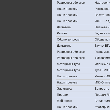
Разговоры обо всем
Настроение,
Наши проекты
Реставрац
Наши проекты
Восстанов
Наши проекты
ИЖ ПС с д
Двигатель
Планета и
Ремонт
Бедная см
Общие вопросы
Общие во
Двигатель
Втулки ВГ
Разговоры обо всем
''катаемся
Разговоры обо всем
«Мотозима-
Мотоциклы Тула
Японские д
Мотоциклы Тула
Тула ТМЗ 
Наши проекты
Ремонт ИЖ
Наши проекты
ИЖ-Юпите
Электрика
Вопрос по 
Продам
Продам Япо
Мой гараж
Берлога/мо
Наши проекты
"Мотоцикл