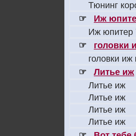
Тюнинг кор
☞
Иж юпите
Иж юпитер 
☞
головки 
головки иж
☞
Литье иж
Литье иж
Литье иж
Литье иж
Литье иж
☞
Вот тебе