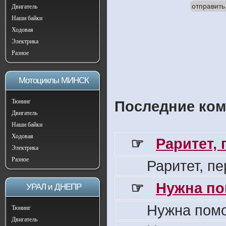
отправить
Двигатель
Наши байки
Ходовая
Электрика
Разное
Мотоциклы МИНСК
Тюнинг
Последние ком
Двигатель
Наши байки
Ходовая
☞
Раритет,
Электрика
Разное
Раритет, п
☞
Нужна по
УРАЛ и ДНЕПР
Нужна пом
Тюнинг
Двигатель