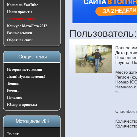
Канал на YouTube
Наши проекты
Наш мото-форум
Конкурс МотоЛето 2012
Пользователь
Разные ссылки
Обратная связь
Полное им
Дата регис
Общие темы
Последнее
Группа:
По
Истории мото-жизни
Место жит
Люди! Нужна помощь!
Регион (ко
Номер ICQ
Тюнинг
Немного о
Ремонт
я
Полезное
Юмор и приколы
Спасибок 
Мотоциклы ИЖ
Количеств
Количеств
Тюнинг