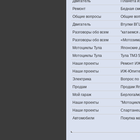
Двигатель
Планета и
Ремонт
Бедная см
Общие вопросы
Общие во
Двигатель
Втулки ВГ
Разговоры обо всем
''катаемся
Разговоры обо всем
«Мотозима-
Мотоциклы Тула
Японские д
Мотоциклы Тула
Тула ТМЗ 
Наши проекты
Ремонт ИЖ
Наши проекты
ИЖ-Юпите
Электрика
Вопрос по 
Продам
Продам Япо
Мой гараж
Берлога/мо
Наши проекты
"Мотоцикл
Наши проекты
Спартане
Автомобили
Покупка 