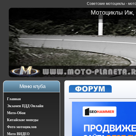
Советские мотоциклы - мото
Мотоциклы Иж, 
Меню клуба
Главная
Экзамен ПДД Онлайн
Мото-Обои
Китайские мопеды
Фото мотоциклов
Мото ВИДЕО