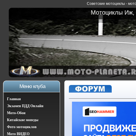
Советские мотоциклы - мото
Мотоциклы Иж, 
Меню клуба
Главная
Экзамен ПДД Онлайн
Мото-Обои
Китайские мопеды
Фото мотоциклов
Мото ВИДЕО