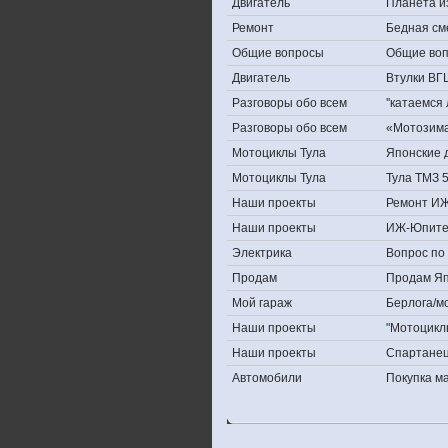
Двигатель
Планета и
Ремонт
Бедная см
Общие вопросы
Общие во
Двигатель
Втулки ВГ
Разговоры обо всем
''катаемся
Разговоры обо всем
«Мотозима-
Мотоциклы Тула
Японские д
Мотоциклы Тула
Тула ТМЗ 
Наши проекты
Ремонт ИЖ
Наши проекты
ИЖ-Юпите
Электрика
Вопрос по 
Продам
Продам Япо
Мой гараж
Берлога/мо
Наши проекты
"Мотоцикл
Наши проекты
Спартане
Автомобили
Покупка 