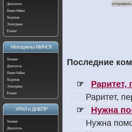
отправить
Двигатель
Наши байки
Ходовая
Электрика
Разное
Мотоциклы МИНСК
Тюнинг
Последние ком
Двигатель
Наши байки
Ходовая
☞
Раритет,
Электрика
Разное
Раритет, п
☞
Нужна по
УРАЛ и ДНЕПР
Нужна пом
Тюнинг
Двигатель