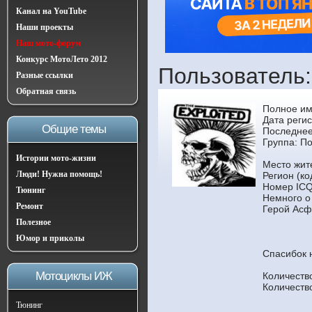
Канал на YouTube
Наши проекты
Наш мото-форум
Конкурс МотоЛето 2012
Пользователь:
Разные ссылки
Обратная связь
Полное им
Дата регис
Общие темы
Последнее
Группа:
По
Истории мото-жизни
Место жит
Люди! Нужна помощь!
Регион (ко
Номер ICQ
Тюнинг
Немного о
Ремонт
Герой Асф
Полезное
Юмор и приколы
Спасибок 
Мотоциклы ИЖ
Количеств
Количеств
Тюнинг