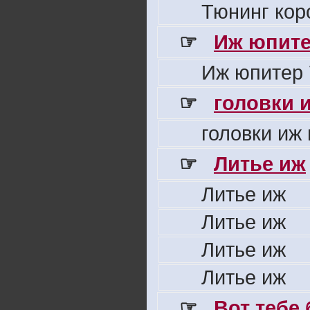
Тюнинг кор
☞
Иж юпите
Иж юпитер 
☞
головки 
головки иж
☞
Литье иж
Литье иж
Литье иж
Литье иж
Литье иж
☞
Вот тебе