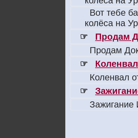
колёса на Ур
Вот тебе б
колёса на Ур
☞
Продам Д
Продам Док
☞
Коленвал
Коленвал о
☞
Зажигани
Зажигание 