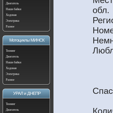
Двигатель
обл.
Наши байки
Ходовая
Реги
Электрика
Разное
Номе
Немн
Мотоциклы МИНСК
Любл
Тюнинг
Двигатель
Наши байки
Ходовая
Электрика
Разное
Спас
УРАЛ и ДНЕПР
Тюнинг
Коли
Двигатель