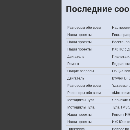
Последние соо
Разговоры обо всем
Настроение,
Наши проекты
Реставрац
Наши проекты
Восстанов
Наши проекты
ИЖ ПС с д
Двигатель
Планета и
Ремонт
Бедная см
Общие вопросы
Общие во
Двигатель
Втулки ВГ
Разговоры обо всем
''катаемся
Разговоры обо всем
«Мотозима-
Мотоциклы Тула
Японские д
Мотоциклы Тула
Тула ТМЗ 
Наши проекты
Ремонт ИЖ
Наши проекты
ИЖ-Юпите
Электрика
Вопрос по 