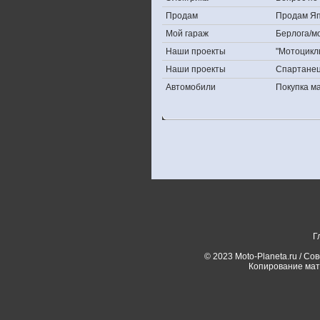
Продам
Продам Япо
Мой гараж
Берлога/мо
Наши проекты
"Мотоцикл
Наши проекты
Спартане
Автомобили
Покупка 
Г
© 2023 Moto-Planeta.ru / Со
Копирование мат