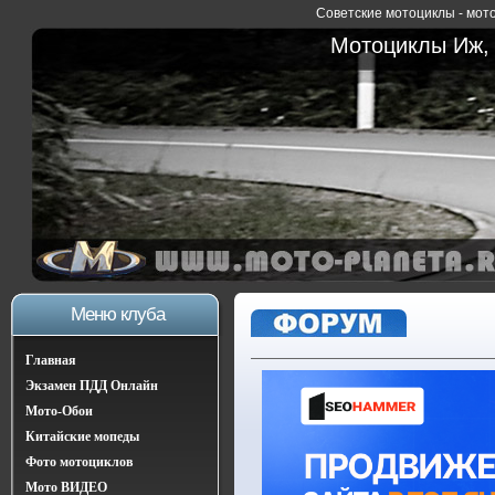
Советские мотоциклы - мото
Мотоциклы Иж, 
Меню клуба
Главная
Экзамен ПДД Онлайн
Мото-Обои
Китайские мопеды
Фото мотоциклов
Мото ВИДЕО