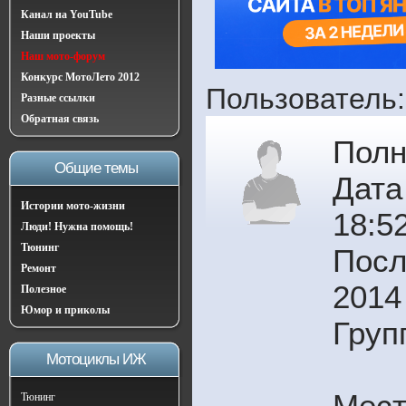
Канал на YouTube
Наши проекты
Наш мото-форум
Конкурс МотоЛето 2012
Пользователь:
Разные ссылки
Обратная связь
Полн
Общие темы
Дата
Истории мото-жизни
18:5
Люди! Нужна помощь!
Тюнинг
Посл
Ремонт
2014
Полезное
Юмор и приколы
Груп
Мотоциклы ИЖ
Мест
Тюнинг