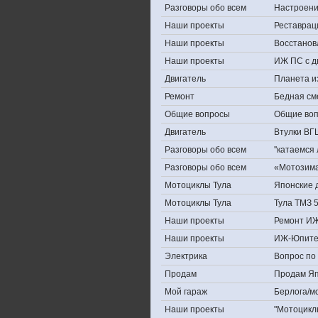
Разговоры обо всем
Настроение,
Наши проекты
Реставрац
Наши проекты
Восстанов
Наши проекты
ИЖ ПС с д
Двигатель
Планета и
Ремонт
Бедная см
Общие вопросы
Общие во
Двигатель
Втулки ВГ
Разговоры обо всем
''катаемся
Разговоры обо всем
«Мотозима-
Мотоциклы Тула
Японские д
Мотоциклы Тула
Тула ТМЗ 
Наши проекты
Ремонт ИЖ
Наши проекты
ИЖ-Юпите
Электрика
Вопрос по 
Продам
Продам Япо
Мой гараж
Берлога/мо
Наши проекты
"Мотоцикл