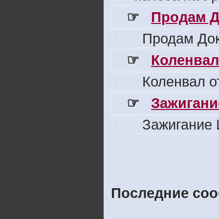
☞
Продам Д
Продам Док
☞
Коленвал
Коленвал о
☞
Зажигани
Зажигание 
Последние соо