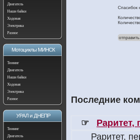
Двигатель
Спасибок 
Наши байки
Количеств
Ходовая
Количеств
Электрика
Разное
отправить
Мотоциклы МИНСК
Тюнинг
Двигатель
Наши байки
Ходовая
Электрика
Последние ком
Разное
УРАЛ и ДНЕПР
☞
Раритет,
Тюнинг
Раритет, п
Двигатель