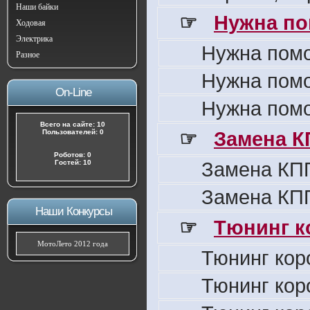
Наши байки
☞
Нужна по
Ходовая
Электрика
Нужна пом
Разное
Нужна пом
On-Line
Нужна пом
Всего на сайте: 10
☞
Замена К
Пользователей: 0
Роботов: 0
Замена КПП
Гостей: 10
Замена КПП
Наши Конкурсы
☞
Тюнинг к
МотоЛето 2012 года
Тюнинг кор
Тюнинг кор