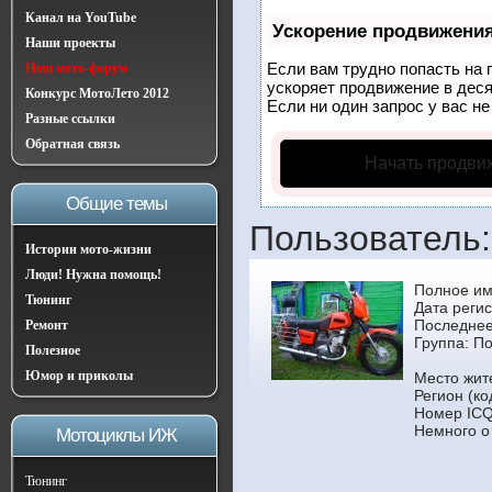
Канал на YouTube
Ускорение продвижени
Наши проекты
Если вам трудно попасть на 
Наш мото-форум
ускоряет продвижение в деся
Конкурс МотоЛето 2012
Если ни один запрос у вас не
Разные ссылки
Обратная связь
Начать продви
Общие темы
Пользователь:
Истории мото-жизни
Люди! Нужна помощь!
Полное им
Тюнинг
Дата реги
Последнее
Ремонт
Группа:
По
Полезное
Юмор и приколы
Место жит
Регион (ко
Номер ICQ
Немного о
Мотоциклы ИЖ
Тюнинг