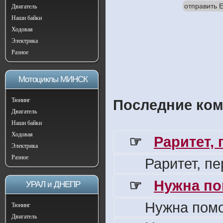
отправить E
Двигатель
Наши байки
Ходовая
Электрика
Разное
Мотоциклы МИНСК
Тюнинг
Последние ком
Двигатель
Наши байки
Ходовая
☞
Раритет,
Электрика
Разное
Раритет, п
☞
Нужна по
УРАЛ и ДНЕПР
Нужна пом
Тюнинг
Двигатель