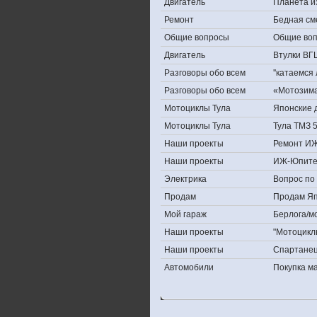
Двигатель
Планета и
Ремонт
Бедная см
Общие вопросы
Общие во
Двигатель
Втулки ВГ
Разговоры обо всем
''катаемся
Разговоры обо всем
«Мотозима-
Мотоциклы Тула
Японские д
Мотоциклы Тула
Тула ТМЗ 
Наши проекты
Ремонт ИЖ
Наши проекты
ИЖ-Юпите
Электрика
Вопрос по 
Продам
Продам Япо
Мой гараж
Берлога/мо
Наши проекты
"Мотоцикл
Наши проекты
Спартане
Автомобили
Покупка 