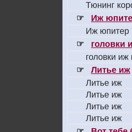
Тюнинг кор
☞
Иж юпите
Иж юпитер 
☞
головки 
головки иж
☞
Литье иж
Литье иж
Литье иж
Литье иж
Литье иж
☞
Вот тебе