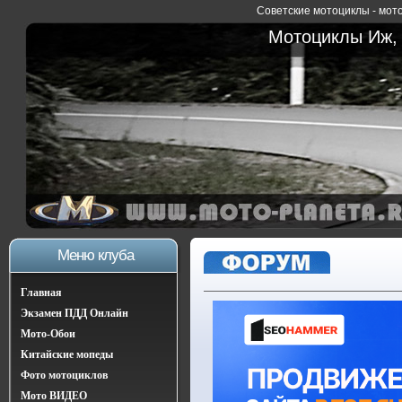
Советские мотоциклы - мото
Мотоциклы Иж, 
Меню клуба
Главная
Экзамен ПДД Онлайн
Мото-Обои
Китайские мопеды
Фото мотоциклов
Мото ВИДЕО