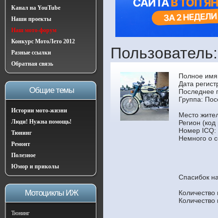
Канал на YouTube
Наши проекты
Наш мото-форум
Конкурс МотоЛето 2012
Пользователь:
Разные ссылки
Обратная связь
Полное имя
Дата регист
Общие темы
Последнее 
Группа:
Пос
Истории мото-жизни
Место жител
Люди! Нужна помощь!
Регион (код
Номер ICQ:
Тюнинг
Немного о с
Ремонт
Полезное
Юмор и приколы
Спасибок н
Мотоциклы ИЖ
Количество
Количество
Тюнинг