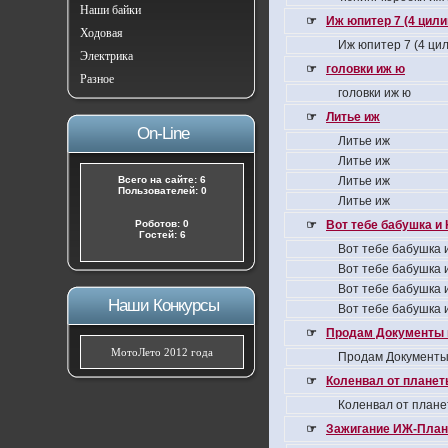
Наши байки
☞
Иж юпитер 7 (4 цил
Ходовая
Иж юпитер 7 (4 ци
Электрика
☞
головки иж ю
Разное
головки иж ю
☞
Литье иж
On-Line
Литье иж
Литье иж
Всего на сайте: 6
Литье иж
Пользователей: 0
Литье иж
Роботов: 0
☞
Вот тебе бабушка и 
Гостей: 6
Вот тебе бабушка и
Вот тебе бабушка и
Вот тебе бабушка и
Наши Конкурсы
Вот тебе бабушка и
☞
Продам Документы 
МотоЛето 2012 года
Продам Документы
☞
Коленвал от планеты
Коленвал от плане
☞
Зажигание ИЖ-Плане