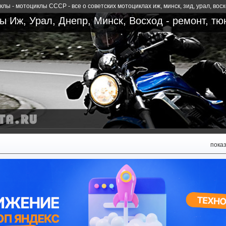
лы - мотоциклы СССР - все о советских мотоциклах иж, минск, зид, урал, вос
 Иж, Урал, Днепр, Минск, Восход - ремонт, тю
пока