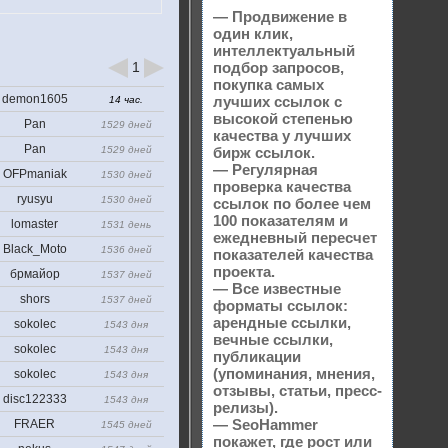
— Продвижение в
один клик,
интеллектуальный
1
подбор запросов,
покупка самых
demon1605
лучших ссылок с
14 час.
высокой степенью
Pan
1529 дней
качества у лучших
Pan
1529 дней
бирж ссылок.
— Регулярная
OFPmaniak
1530 дней
проверка качества
ryusyu
1530 дней
ссылок по более чем
100 показателям и
lomaster
1531 день
ежедневный пересчет
Black_Moto
1536 дней
показателей качества
проекта.
брмайор
1537 дней
— Все известные
shors
1537 дней
форматы ссылок:
арендные ссылки,
sokolec
1543 дня
вечные ссылки,
sokolec
1543 дня
публикации
(упоминания, мнения,
sokolec
1543 дня
отзывы, статьи, пресс-
disc122333
1543 дня
релизы).
— SeoHammer
FRAER
1545 дней
покажет, где рост или