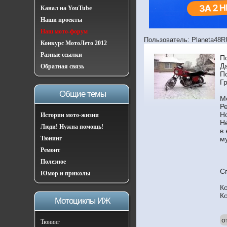
Канал на YouTube
Наши проекты
Наш мото-форум
Пользователь: Planeta48
Конкурс МотоЛето 2012
Разные ссылки
П
Д
Обратная связь
П
Г
Общие темы
М
Ре
Н
Истории мото-жизни
Н
Люди! Нужна помощь!
в
Тюнинг
м
Ремонт
Полезное
С
Юмор и приколы
К
К
Мотоциклы ИЖ
о
Тюнинг