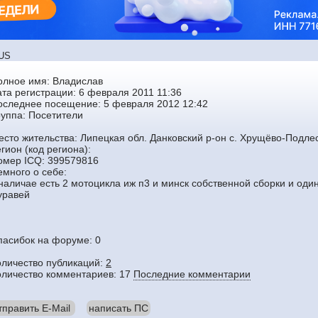
RUS
олное имя: Владислав
ата регистрации: 6 февраля 2011 11:36
оследнее посещение: 5 февраля 2012 12:42
руппа:
Посетители
есто жительства: Липецкая обл. Данковский р-он с. Хрущёво-Подле
гион (код региона):
омер ICQ: 399579816
емного о себе:
 наличае есть 2 мотоцикла иж п3 и минск собственной сборки и од
уравей
пасибок на форуме: 0
оличество публикаций:
2
оличество комментариев: 17
Последние комментарии
тправить E-Mail
написать ПС