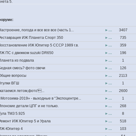
нета 5.
форуме:
Настроение, погода и все все все (часть 1...
►…
3407
Реставрация ИЖ Планета Спорт 350
►…
735
Восстановление ИЖ Юпитер 5 СССР 1989 г.в.
►…
359
ИЖ ПС с движком suzuki DR650
►…
196
Планета из подвала
►…
1
Бедная смесь? фото свечи
►…
126
Общие вопросы
►…
2113
Втулки ВГШ
►…
1
''катаемся летом,фото'...
►…
2600
«Мотозима-2019» - выходные в “Экспоцентре...
►…
1
Японские детали ЦПГ и не только.
►…
268
Тула ТМЗ 5.925
►…
8
Ремонт ИЖ Юпитер 5 и Урала
►…
518
ИЖ-Юпитер 4
►…
103