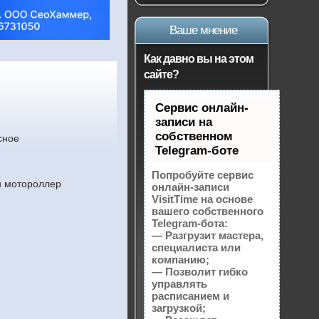
Ваше мнение
Как давно вы на этом
сайте?
Сервис онлайн-
записи на
собственном
сное
Telegram-боте
Попробуйте сервис
ин мотороллер
онлайн-записи
VisitTime на основе
вашего собственного
Telegram-бота:
— Разгрузит мастера,
специалиста или
компанию;
— Позволит гибко
управлять
расписанием и
загрузкой;