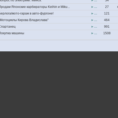
Вопрос по электрике. Минск.
►…
54
Продам Японские карбюраторы Keihin и Miku...
►…
27
Берлога/мото-гараж в авто-фургоне!
►…
121
"Мотоциклы Кирова Владислава"
►…
464
Спартанец
►…
991
Покупка машины
►…
1508