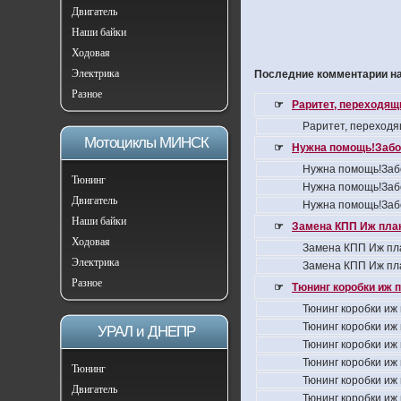
Двигатель
Наши байки
Ходовая
Электрика
Последние комментарии на
Разное
☞
Раритет, переходящ
Раритет, переходя
Мотоциклы МИНСК
☞
Нужна помощь!Забо
Нужна помощь!Заб
Тюнинг
Нужна помощь!Заб
Двигатель
Нужна помощь!Заб
Наши байки
☞
Замена КПП Иж пла
Ходовая
Замена КПП Иж пл
Электрика
Замена КПП Иж пл
Разное
☞
Тюнинг коробки иж 
Тюнинг коробки иж
Тюнинг коробки иж
УРАЛ и ДНЕПР
Тюнинг коробки иж
Тюнинг коробки иж
Тюнинг
Тюнинг коробки иж
Двигатель
Тюнинг коробки иж