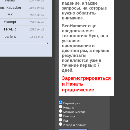
nekus
1547 дней
падение, а также
mishkabayker
запросы, на которые
1548 дней
нужно обратить
МК
1566 дней
внимание.
Skampf
1577 дней
SeoHammer еще
FRAER
1580 дней
предоставляет
технологию
Буст
, она
parfent
1583 дня
ускоряет
продвижение в
десятки раз, а первые
результаты
появляются уже в
течение первых 7
дней.
Зарегистрироваться
и Начать
продвижение
Первый раз
Неделю
Меньше месяца
Полгода
Год
2 года и больше