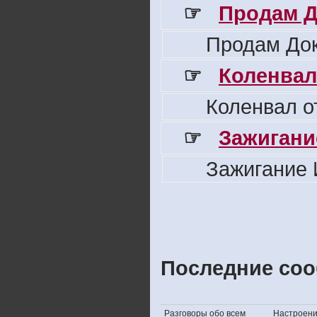
☞
Продам Д
Продам Док
☞
Коленвал
Коленвал о
☞
Зажигани
Зажигание 
Последние соо
Разговоры обо всем
Настроение,