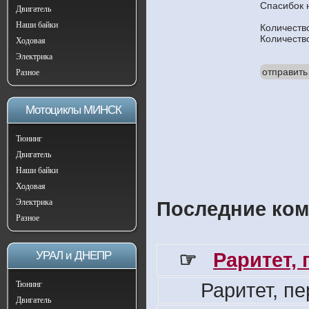
Спасибок 
Двигатель
Наши байки
Количеств
Количеств
Ходовая
Электрика
отправить
Разное
Мотоциклы МИНСК
Тюнинг
Двигатель
Наши байки
Ходовая
Электрика
Последние ком
Разное
☞
Раритет,
УРАЛ и ДНЕПР
Раритет, п
Тюнинг
Двигатель