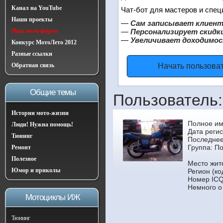
Канал на YouTube
Чат-бот для мастеров и спец
Наши проекты
—
Сам записывает клиент
Наш мото-форум
—
Персонализирует скидки
—
Увеличивает доходимос
Конкурс МотоЛето 2012
Разные ссылки
Обратная связь
Начать пользова
Общие темы
Пользователь:
Истории мото-жизни
Полное им
Люди! Нужна помощь!
Дата регис
Тюнинг
Последнее
Группа:
По
Ремонт
Полезное
Место жит
Юмор и приколы
Регион (ко
Номер ICQ
Немного о
Мотоциклы ИЖ
Тюнинг