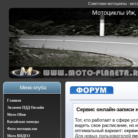
Советские мотоциклы - мото
Мотоциклы Иж, 
Меню клуба
Главная
Экзамен ПДД Онлайн
Сервис онлайн-записи 
Мото-Обои
Тот, кто работает в сфере ус
Китайские мопеды
видеть свое расписание, но 
Фото мотоциклов
оптимальный вариант:
сервис
Для новых пользователей
пе
Мото ВИДЕО