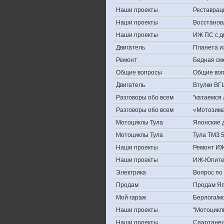
Наши проекты
Реставрац
Наши проекты
Восстанов
Наши проекты
ИЖ ПС с д
Двигатель
Планета и
Ремонт
Бедная см
Общие вопросы
Общие во
Двигатель
Втулки ВГ
Разговоры обо всем
''катаемся
Разговоры обо всем
«Мотозима-
Мотоциклы Тула
Японские д
Мотоциклы Тула
Тула ТМЗ 
Наши проекты
Ремонт ИЖ
Наши проекты
ИЖ-Юпите
Электрика
Вопрос по 
Продам
Продам Япо
Мой гараж
Берлога/мо
Наши проекты
"Мотоцикл
Наши проекты
Спартане