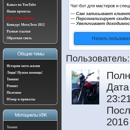
Канал на YouTube
Чат-бот для мастеров и спец
Наши проекты
—
Сам записывает клиент
Наш мото-форум
—
Персонализирует скидки
—
Увеличивает доходимос
Конкурс МотоЛето 2012
Разные ссылки
Обратная связь
Начать пользова
Общие темы
Пользователь:
Истории мото-жизни
Полн
Люди! Нужна помощь!
Тюнинг
Дата
Ремонт
Полезное
23:2
Юмор и приколы
Посл
Мотоциклы ИЖ
2016
Тюнинг