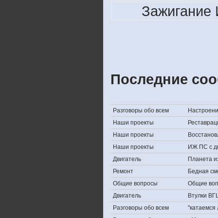
Зажигание 
Последние соо
Разговоры обо всем
Настроение,
Наши проекты
Реставрац
Наши проекты
Восстанов
Наши проекты
ИЖ ПС с д
Двигатель
Планета и
Ремонт
Бедная см
Общие вопросы
Общие во
Двигатель
Втулки ВГ
Разговоры обо всем
''катаемся