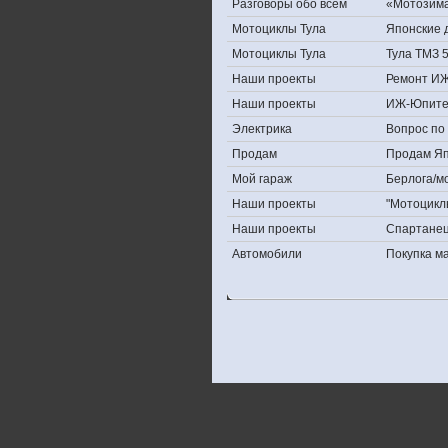
Разговоры обо всем
«Мотозима-
Мотоциклы Тула
Японские д
Мотоциклы Тула
Тула ТМЗ 
Наши проекты
Ремонт ИЖ
Наши проекты
ИЖ-Юпите
Электрика
Вопрос по 
Продам
Продам Япо
Мой гараж
Берлога/мо
Наши проекты
"Мотоцикл
Наши проекты
Спартане
Автомобили
Покупка 