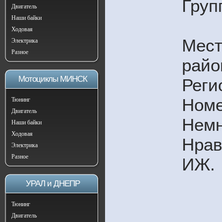
Груп
Двигатель
Наши байки
Ходовая
Мест
Электрика
Разное
райо
Мотоциклы МИНСК
Реги
Номе
Тюнинг
Двигатель
Немн
Наши байки
Ходовая
Нрав
Электрика
Разное
ИЖ.
УРАЛ и ДНЕПР
Тюнинг
Двигатель