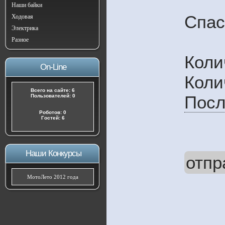
Наши байки
Спас
Ходовая
Электрика
Разное
Коли
On-Line
Коли
Всего на сайте: 6
Посл
Пользователей: 0
Роботов: 0
Гостей: 6
Наши Конкурсы
отпр
МотоЛето 2012 года