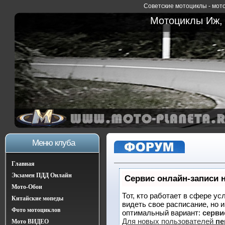
Советские мотоциклы - мото
Мотоциклы Иж, 
Меню клуба
Главная
Экзамен ПДД Онлайн
Сервис онлайн-записи 
Мото-Обои
Тот, кто работает в сфере ус
Китайские мопеды
видеть свое расписание, но 
Фото мотоциклов
оптимальный вариант:
сервис
Для новых пользователей
пе
Мото ВИДЕО