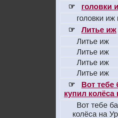
☞
головки 
головки иж
☞
Литье иж
Литье иж
Литье иж
Литье иж
Литье иж
☞
Вот тебе
купил колёса н
Вот тебе б
колёса на Ур