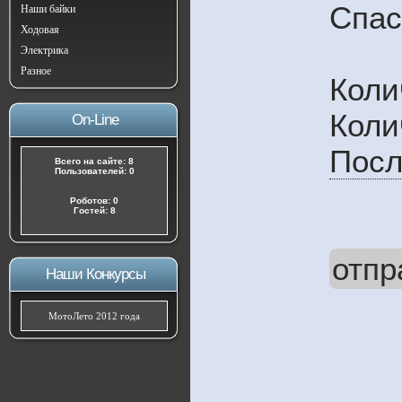
Спас
Наши байки
Ходовая
Электрика
Разное
Коли
Коли
On-Line
Посл
Всего на сайте: 8
Пользователей: 0
Роботов: 0
Гостей: 8
отпр
Наши Конкурсы
МотоЛето 2012 года