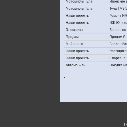
Мотоциклы Тула
Японские д
Мотоциклы Тула
Тула ТМЗ 
Наши проекты
Ремонт ИЖ
Наши проекты
ИЖ-Юпите
Электрика
Вопрос по 
Продам
Продам Япо
Мой гараж
Берлога/мо
Наши проекты
"Мотоцикл
Наши проекты
Спартане
Автомобили
Покупка 
Г