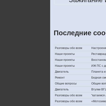
Последние соо
Разговоры обо всем
Настроение,
Наши проекты
Реставрац
Наши проекты
Восстанов
Наши проекты
ИЖ ПС с д
Двигатель
Планета и
Ремонт
Бедная см
Общие вопросы
Общие во
Двигатель
Втулки ВГ
Разговоры обо всем
''катаемся
Разговоры обо всем
«Мотозима-