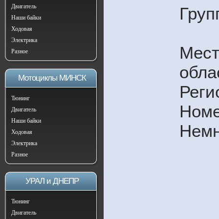
Двигатель
Груп
Наши байки
Ходовая
Электрика
Мест
Разное
обла
Мотоциклы МИНСК
Реги
Тюнинг
Номе
Двигатель
Наши байки
Немн
Ходовая
Электрика
Разное
УРАЛ и ДНЕПР
Тюнинг
Двигатель