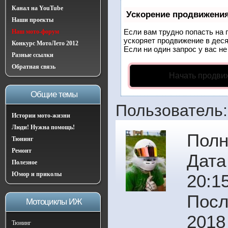
Канал на YouTube
Ускорение продвижени
Наши проекты
Если вам трудно попасть на 
Наш мото-форум
ускоряет продвижение в деся
Конкурс МотоЛето 2012
Если ни один запрос у вас не
Разные ссылки
Обратная связь
Начать продви
Общие темы
Пользователь:
Истории мото-жизни
Люди! Нужна помощь!
Полн
Тюнинг
Ремонт
Дата
Полезное
Юмор и приколы
20:1
Посл
Мотоциклы ИЖ
2018
Тюнинг