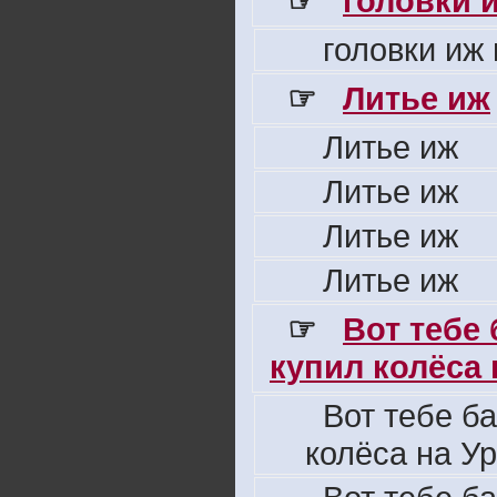
☞
головки 
головки иж
☞
Литье иж
Литье иж
Литье иж
Литье иж
Литье иж
☞
Вот тебе
купил колёса н
Вот тебе б
колёса на Ур