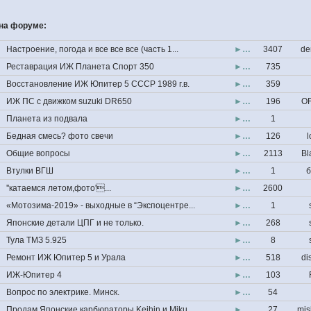
на форуме:
Настроение, погода и все все все (часть 1...
►…
3407
de
Реставрация ИЖ Планета Спорт 350
►…
735
Восстановление ИЖ Юпитер 5 СССР 1989 г.в.
►…
359
ИЖ ПС с движком suzuki DR650
►…
196
OF
Планета из подвала
►…
1
Бедная смесь? фото свечи
►…
126
l
Общие вопросы
►…
2113
Bl
Втулки ВГШ
►…
1
б
''катаемся летом,фото'...
►…
2600
«Мотозима-2019» - выходные в “Экспоцентре...
►…
1
Японские детали ЦПГ и не только.
►…
268
Тула ТМЗ 5.925
►…
8
Ремонт ИЖ Юпитер 5 и Урала
►…
518
di
ИЖ-Юпитер 4
►…
103
Вопрос по электрике. Минск.
►…
54
Продам Японские карбюраторы Keihin и Miku...
►…
27
mis