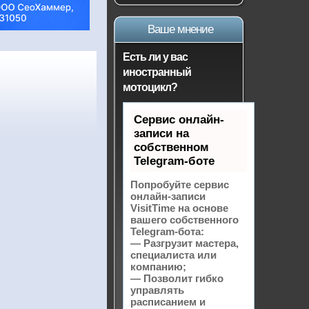
Ваше мнение
Есть ли у вас
иностранный
мотоцикл?
Сервис онлайн-
записи на
собственном
Telegram-боте
Попробуйте сервис
онлайн-записи
VisitTime на основе
вашего собственного
Telegram-бота:
— Разгрузит мастера,
специалиста или
компанию;
— Позволит гибко
управлять
расписанием и