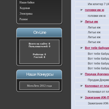
Наши байки
Иж юпитер 7 (
Ходовая
☞
головки иж ю
Электрика
головки иж ю
Разное
☞
Литье иж
Литье иж
On-Line
Литье иж
Литье иж
Литье иж
Всего на сайте: 8
Пользователей: 0
☞
Вот тебе бабушка
Вот тебе бабуш
Роботов: 0
Гостей: 8
Вот тебе бабуш
Вот тебе бабуш
Вот тебе бабуш
Наши Конкурсы
☞
Продам Докумен
Продам Докуме
МотоЛето 2012 года
☞
Коленвал от пла
Коленвал от пл
☞
Зажигание ИЖ-П
Зажигание ИЖ-