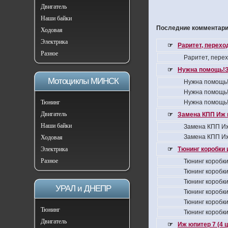
Двигатель
Наши байки
Последние комментарии
Ходовая
Электрика
☞
Раритет, перех
Разное
Раритет, пере
☞
Нужна помощь!З
Мотоциклы МИНСК
Нужна помощь!
Нужна помощь!
Тюнинг
Нужна помощь!
Двигатель
☞
Замена КПП Иж 
Наши байки
Замена КПП Иж
Замена КПП Иж
Ходовая
Электрика
☞
Тюнинг коробки 
Разное
Тюнинг коробки
Тюнинг коробки
Тюнинг коробки
УРАЛ и ДНЕПР
Тюнинг коробки
Тюнинг коробки
Тюнинг
Тюнинг коробки
Двигатель
☞
Иж юпитер 7 (4 