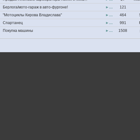
Берлога/мото-гараж в авто-фургоне!
►…
121
"Мотоциклы Кирова Владислава"
►…
464
Спартанец
►…
991
Покупка машины
►…
1508