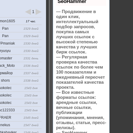
SeoHammer
— Продвижение в
1
один клик,
mon1605
интеллектуальный
17 час.
подбор запросов,
Pan
1529 дней
покупка самых
Pan
лучших ссылок с
1529 дней
высокой степенью
Pmaniak
1530 дней
качества у лучших
ryusyu
1530 дней
бирж ссылок.
— Регулярная
omaster
1531 день
проверка качества
ack_Moto
1536 дней
ссылок по более чем
100 показателям и
рмайор
1537 дней
ежедневный пересчет
shors
1538 дней
показателей качества
проекта.
sokolec
1543 дня
— Все известные
sokolec
1543 дня
форматы ссылок:
арендные ссылки,
sokolec
1543 дня
вечные ссылки,
sc122333
1543 дня
публикации
(упоминания, мнения,
FRAER
1545 дней
отзывы, статьи, пресс-
nekus
1547 дней
релизы).
— SeoHammer
hkabayker
1548 дней