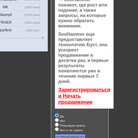
покажет, где рост или
МК
1566 дней
падение, а также
Skampf
запросы, на которые
1578 дней
нужно обратить
FRAER
1580 дней
внимание.
parfent
1583 дня
SeoHammer еще
предоставляет
технологию
Буст
, она
ускоряет
продвижение в
десятки раз, а первые
результаты
появляются уже в
течение первых 7
дней.
Зарегистрироваться
и Начать
продвижение
Да
Нет
Планирую купить
Нет и не нужен