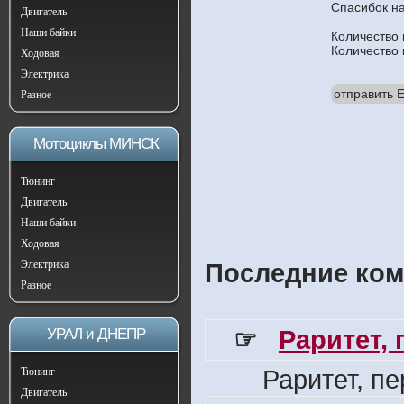
Спасибок н
Двигатель
Наши байки
Количество
Количество
Ходовая
Электрика
отправить E
Разное
Мотоциклы МИНСК
Тюнинг
Двигатель
Наши байки
Ходовая
Электрика
Последние ком
Разное
☞
Раритет,
УРАЛ и ДНЕПР
Раритет, п
Тюнинг
Двигатель