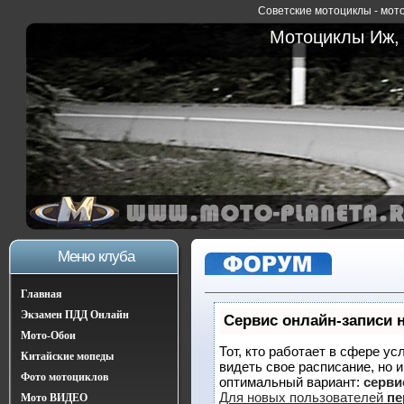
Советские мотоциклы - мото
Мотоциклы Иж, 
Меню клуба
Главная
Экзамен ПДД Онлайн
Сервис онлайн-записи 
Мото-Обои
Тот, кто работает в сфере ус
Китайские мопеды
видеть свое расписание, но 
Фото мотоциклов
оптимальный вариант:
сервис
Для новых пользователей
пе
Мото ВИДЕО