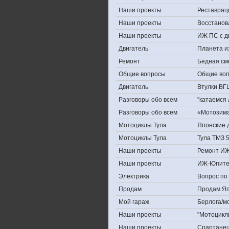
Наши проекты
Реставрац
Наши проекты
Восстанов
Наши проекты
ИЖ ПС с д
Двигатель
Планета и
Ремонт
Бедная см
Общие вопросы
Общие во
Двигатель
Втулки ВГ
Разговоры обо всем
''катаемся
Разговоры обо всем
«Мотозима-
Мотоциклы Тула
Японские д
Мотоциклы Тула
Тула ТМЗ 
Наши проекты
Ремонт ИЖ
Наши проекты
ИЖ-Юпите
Электрика
Вопрос по 
Продам
Продам Япо
Мой гараж
Берлога/мо
Наши проекты
"Мотоцикл
Наши проекты
Спартане