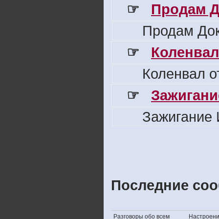
☞
Продам Д
Продам Док
☞
Коленвал
Коленвал о
☞
Зажигани
Зажигание 
Последние соо
Разговоры обо всем
Настроение,