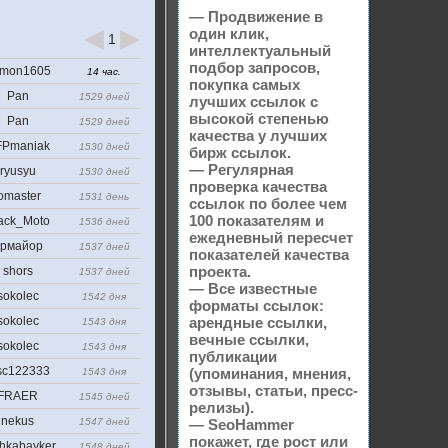
— Продвижение в
один клик,
1
интеллектуальный
подбор запросов,
mon1605
14 час.
покупка самых
Pan
1529 дней
лучших ссылок с
высокой степенью
Pan
1529 дней
качества у лучших
Pmaniak
1530 дней
бирж ссылок.
— Регулярная
ryusyu
1530 дней
проверка качества
omaster
1531 день
ссылок по более чем
100 показателям и
ack_Moto
1536 дней
ежедневный пересчет
рмайор
1537 дней
показателей качества
проекта.
shors
1537 дней
— Все известные
sokolec
1542 дня
форматы ссылок:
sokolec
арендные ссылки,
1543 дня
вечные ссылки,
sokolec
1543 дня
публикации
sc122333
(упоминания, мнения,
1543 дня
отзывы, статьи, пресс-
FRAER
1545 дней
релизы).
nekus
1547 дней
— SeoHammer
покажет, где рост или
hkabayker
1548 дней