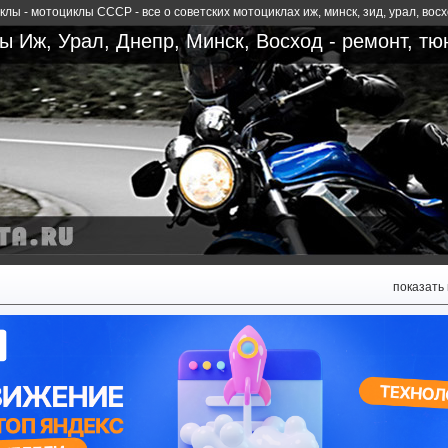
лы - мотоциклы СССР - все о советских мотоциклах иж, минск, зид, урал, вос
 Иж, Урал, Днепр, Минск, Восход - ремонт, тю
показать