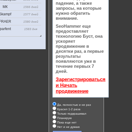
падение, а также
МК
1566 дней
запросы, на которые
нужно обратить
Skampf
1577 дней
внимание.
FRAER
1580 дней
SeoHammer еще
parfent
1583 дня
предоставляет
технологию
Буст
, она
ускоряет
продвижение в
десятки раз, а первые
результаты
появляются уже в
течение первых 7
дней.
Зарегистрироваться
и Начать
продвижение
Да, полностью и не раз
Красил 1-2 раза
Только подкрашивал
Планирую
Пока еще нет
Нет и не думаю