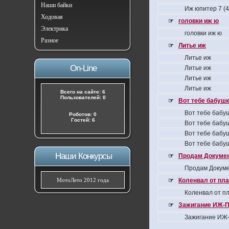
Наши байки
Иж юпитер 7 (
Ходовая
☞
головки иж ю
Электрика
головки иж ю
Разное
☞
Литье иж
Литье иж
On-Line
Литье иж
Литье иж
Литье иж
Всего на сайте: 6
Пользователей: 0
☞
Вот тебе бабушка
Вот тебе бабуш
Роботов: 0
Гостей: 6
Вот тебе бабуш
Вот тебе бабуш
Вот тебе бабуш
Наши Конкурсы
☞
Продам Докумен
Продам Докуме
МотоЛето 2012 года
☞
Коленвал от пла
Коленвал от пл
☞
Зажигание ИЖ-П
Зажигание ИЖ-