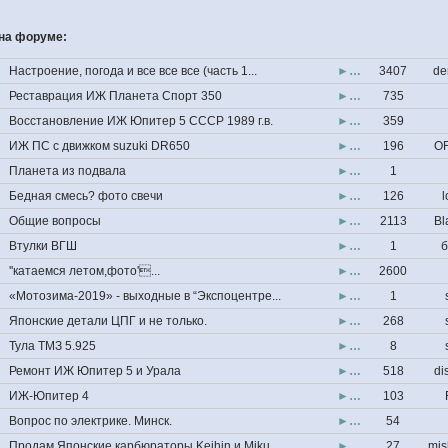
на форуме:
Настроение, погода и все все все (часть 1...
►…
3407
de
Реставрация ИЖ Планета Спорт 350
►…
735
Восстановление ИЖ Юпитер 5 СССР 1989 г.в.
►…
359
ИЖ ПС с движком suzuki DR650
►…
196
OF
Планета из подвала
►…
1
Бедная смесь? фото свечи
►…
126
l
Общие вопросы
►…
2113
Bl
Втулки ВГШ
►…
1
б
''катаемся летом,фото'...
►…
2600
«Мотозима-2019» - выходные в “Экспоцентре...
►…
1
Японские детали ЦПГ и не только.
►…
268
Тула ТМЗ 5.925
►…
8
Ремонт ИЖ Юпитер 5 и Урала
►…
518
di
ИЖ-Юпитер 4
►…
103
Вопрос по электрике. Минск.
►…
54
Продам Японские карбюраторы Keihin и Miku...
►…
27
mis