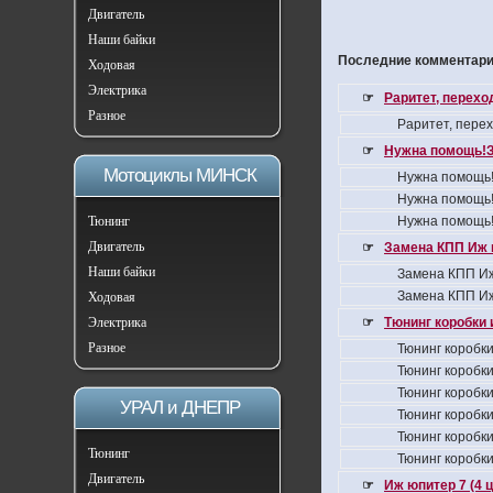
Двигатель
Наши байки
Последние комментарии
Ходовая
Электрика
☞
Раритет, перех
Разное
Раритет, пере
☞
Нужна помощь!З
Мотоциклы МИНСК
Нужна помощь!
Нужна помощь!
Тюнинг
Нужна помощь!
Двигатель
☞
Замена КПП Иж 
Наши байки
Замена КПП Иж
Замена КПП Иж
Ходовая
Электрика
☞
Тюнинг коробки 
Разное
Тюнинг коробки
Тюнинг коробки
Тюнинг коробки
УРАЛ и ДНЕПР
Тюнинг коробки
Тюнинг коробки
Тюнинг
Тюнинг коробки
Двигатель
☞
Иж юпитер 7 (4 