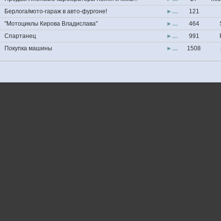
Берлога/мото-гараж в авто-фургоне!
►…
121
"Мотоциклы Кирова Владислава"
►…
464
Спартанец
►…
991
Покупка машины
►…
1508