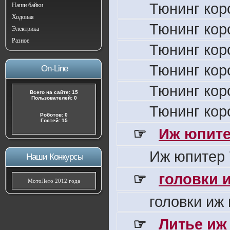
Тюнинг кор
Наши байки
Ходовая
Тюнинг кор
Электрика
Разное
Тюнинг кор
Тюнинг кор
On-Line
Тюнинг кор
Всего на сайте: 15
Пользователей: 0
Тюнинг кор
Роботов: 0
Гостей: 15
☞
Иж юпите
Иж юпитер 
Наши Конкурсы
☞
головки 
МотоЛето 2012 года
головки иж
☞
Литье иж