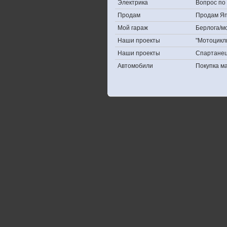
Электрика
Вопрос по 
Продам
Продам Япо
Мой гараж
Берлога/мо
Наши проекты
"Мотоцикл
Наши проекты
Спартане
Автомобили
Покупка 