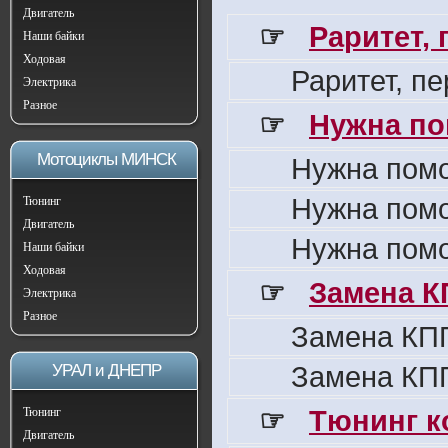
Двигатель
☞
Раритет,
Наши байки
Ходовая
Раритет, п
Электрика
Разное
☞
Нужна по
Мотоциклы МИНСК
Нужна пом
Нужна пом
Тюнинг
Двигатель
Нужна пом
Наши байки
Ходовая
☞
Замена К
Электрика
Разное
Замена КПП
Замена КПП
УРАЛ и ДНЕПР
☞
Тюнинг к
Тюнинг
Двигатель