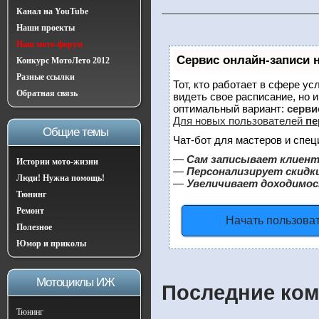
Канал на YouTube
Наши проекты
Наш мото-форум
Сервис онлайн-записи 
Конкурс МотоЛето 2012
Разные ссылки
Тот, кто работает в сфере ус
Обратная связь
видеть свое расписание, но 
оптимальный вариант:
сервис
Для новых пользователей
пе
Общие темы
Чат-бот для мастеров и спец
—
Сам записывает клиент
Истории мото-жизни
—
Персонализирует скидки
Люди! Нужна помощь!
—
Увеличивает доходимос
Тюнинг
Ремонт
Начать пользова
Полезное
Юмор и приколы
Мотоциклы ИЖ
Последние ком
Тюнинг