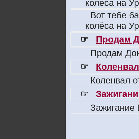
колёса на Ур
Вот тебе б
колёса на Ур
☞
Продам Д
Продам Док
☞
Коленвал
Коленвал о
☞
Зажигани
Зажигание 