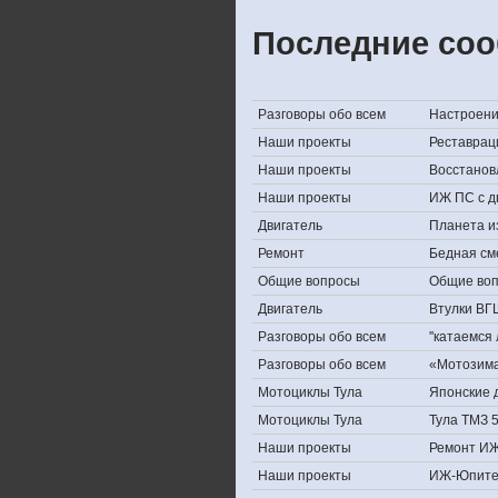
Последние соо
Разговоры обо всем
Настроение,
Наши проекты
Реставрац
Наши проекты
Восстанов
Наши проекты
ИЖ ПС с д
Двигатель
Планета и
Ремонт
Бедная см
Общие вопросы
Общие во
Двигатель
Втулки ВГ
Разговоры обо всем
''катаемся
Разговоры обо всем
«Мотозима-
Мотоциклы Тула
Японские д
Мотоциклы Тула
Тула ТМЗ 
Наши проекты
Ремонт ИЖ
Наши проекты
ИЖ-Юпите