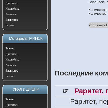
Спасибок н
Двигатель
Наши байки
Количество
Количество
Ходовая
Электрика
отправить E
Разное
Мотоциклы МИНСК
Тюнинг
Двигатель
Наши байки
Ходовая
Электрика
Последние ком
Разное
☞
Раритет,
УРАЛ и ДНЕПР
Раритет, п
Тюнинг
Двигатель