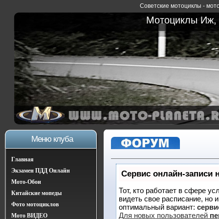
Советские мотоциклы - мото
Мотоциклы Иж, 
Меню клуба
Главная
Экзамен ПДД Онлайн
Сервис онлайн-записи 
Мото-Обои
Тот, кто работает в сфере ус
Китайские мопеды
видеть свое расписание, но 
Фото мотоциклов
оптимальный вариант:
сервис
Для новых пользователей
пе
Мото ВИДЕО