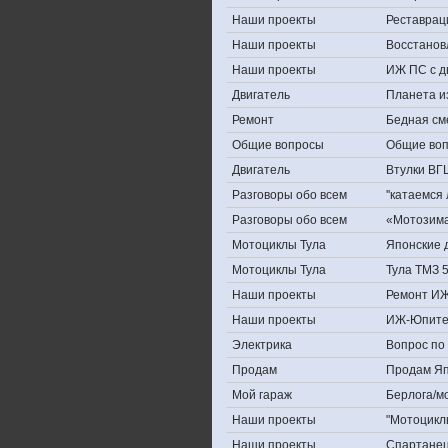
Наши проекты
Реставрац
Наши проекты
Восстанов
Наши проекты
ИЖ ПС с д
Двигатель
Планета и
Ремонт
Бедная см
Общие вопросы
Общие во
Двигатель
Втулки ВГ
Разговоры обо всем
''катаемся
Разговоры обо всем
«Мотозима-
Мотоциклы Тула
Японские д
Мотоциклы Тула
Тула ТМЗ 
Наши проекты
Ремонт ИЖ
Наши проекты
ИЖ-Юпите
Электрика
Вопрос по 
Продам
Продам Япо
Мой гараж
Берлога/мо
Наши проекты
"Мотоцикл
Наши проекты
Спартане