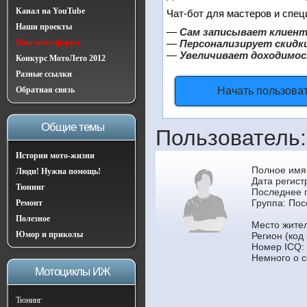
Канал на YouTube
Чат-бот для мастеров и спец
Наши проекты
—
Сам записывает клиент
Наш мото-форум
—
Персонализирует скидки
—
Увеличивает доходимос
Конкурс МотоЛето 2012
Разные ссылки
Обратная связь
Начать пользова
Общие темы
Пользователь:
Истории мото-жизни
Полное имя
Люди! Нужна помощь!
Дата регист
Тюнинг
Последнее 
Группа:
Пос
Ремонт
Полезное
Место жите
Юмор и приколы
Регион (код
Номер ICQ:
Немного о с
Мотоциклы ИЖ
Тюнинг