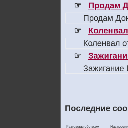
☞
Продам Д
Продам Док
☞
Коленвал
Коленвал о
☞
Зажигани
Зажигание 
Последние соо
Разговоры обо всем
Настроение,