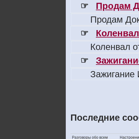
☞
Продам Д
Продам Док
☞
Коленвал
Коленвал о
☞
Зажигани
Зажигание 
Последние соо
Разговоры обо всем
Настроение,