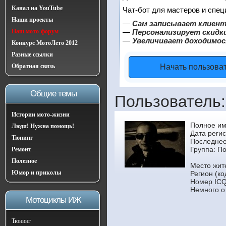
Канал на YouTube
Чат-бот для мастеров и спец
Наши проекты
—
Сам записывает клиент
Наш мото-форум
—
Персонализирует скидки
—
Увеличивает доходимос
Конкурс МотоЛето 2012
Разные ссылки
Обратная связь
Начать пользова
Общие темы
Пользователь:
Истории мото-жизни
Полное им
Люди! Нужна помощь!
Дата реги
Тюнинг
Последнее
Группа:
По
Ремонт
Полезное
Место жит
Юмор и приколы
Регион (ко
Номер ICQ
Немного о
Мотоциклы ИЖ
Тюнинг