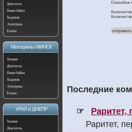
Спасибок 
Двигатель
Наши байки
Количеств
Количеств
Ходовая
Электрика
отправить
Разное
Мотоциклы МИНСК
Тюнинг
Двигатель
Наши байки
Ходовая
Электрика
Последние ком
Разное
☞
Раритет,
УРАЛ и ДНЕПР
Раритет, п
Тюнинг
Двигатель