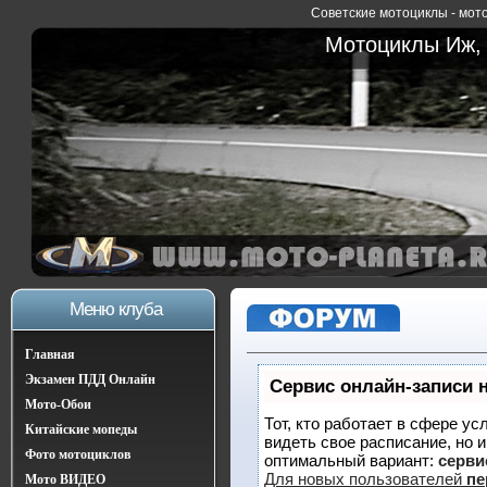
Советские мотоциклы - мото
Мотоциклы Иж, 
Меню клуба
Главная
Экзамен ПДД Онлайн
Сервис онлайн-записи 
Мото-Обои
Тот, кто работает в сфере ус
Китайские мопеды
видеть свое расписание, но 
Фото мотоциклов
оптимальный вариант:
сервис
Для новых пользователей
пе
Мото ВИДЕО