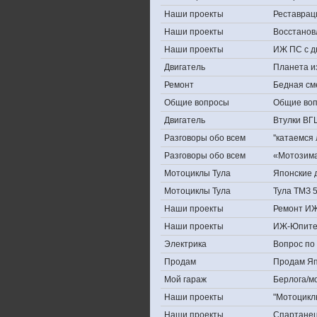
Наши проекты
Реставрац
Наши проекты
Восстанов
Наши проекты
ИЖ ПС с д
Двигатель
Планета и
Ремонт
Бедная см
Общие вопросы
Общие во
Двигатель
Втулки ВГ
Разговоры обо всем
''катаемся
Разговоры обо всем
«Мотозима-
Мотоциклы Тула
Японские д
Мотоциклы Тула
Тула ТМЗ 
Наши проекты
Ремонт ИЖ
Наши проекты
ИЖ-Юпите
Электрика
Вопрос по 
Продам
Продам Япо
Мой гараж
Берлога/мо
Наши проекты
"Мотоцикл
Наши проекты
Спартане