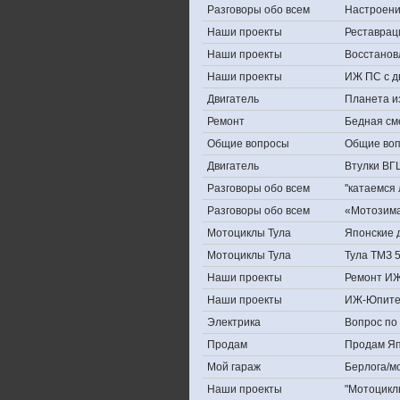
Разговоры обо всем
Настроение,
Наши проекты
Реставрац
Наши проекты
Восстанов
Наши проекты
ИЖ ПС с д
Двигатель
Планета и
Ремонт
Бедная см
Общие вопросы
Общие во
Двигатель
Втулки ВГ
Разговоры обо всем
''катаемся
Разговоры обо всем
«Мотозима-
Мотоциклы Тула
Японские д
Мотоциклы Тула
Тула ТМЗ 
Наши проекты
Ремонт ИЖ
Наши проекты
ИЖ-Юпите
Электрика
Вопрос по 
Продам
Продам Япо
Мой гараж
Берлога/мо
Наши проекты
"Мотоцикл