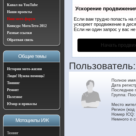
Канал на YouTube
Ускорение продвижени
Наши проекты
Если вам трудно попасть на 
Наш мото-форум
ускоряет продвижение в деся
Конкурс МотоЛето 2012
Если ни один запрос у вас не
Разные ссылки
Обратная связь
Начать продви
Общие темы
Пользователь:
Истории мото-жизни
Люди! Нужна помощь!
Полное имя:
Тюнинг
Дата регист
Последнее 
Ремонт
Группа:
Пос
Полезное
Юмор и приколы
Место жите
Регион (код 
Номер ICQ:
Немного о с
Мотоциклы ИЖ
Тюнинг