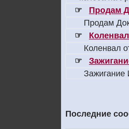
☞
Продам Д
Продам Док
☞
Коленвал
Коленвал о
☞
Зажигани
Зажигание 
Последние соо