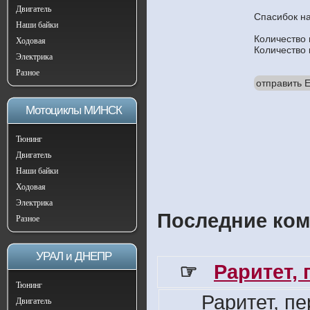
Двигатель
Спасибок н
Наши байки
Количество
Ходовая
Количество
Электрика
Разное
отправить E
Мотоциклы МИНСК
Тюнинг
Двигатель
Наши байки
Ходовая
Электрика
Последние ком
Разное
УРАЛ и ДНЕПР
☞
Раритет,
Тюнинг
Раритет, п
Двигатель