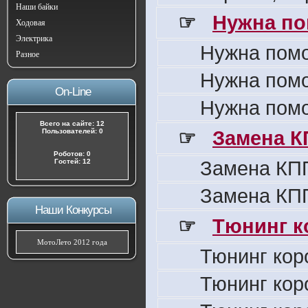
Наши байки
☞
Нужна по
Ходовая
Электрика
Нужна пом
Разное
Нужна пом
On-Line
Нужна пом
Всего на сайте: 12
☞
Замена К
Пользователей: 0
Роботов: 0
Замена КПП
Гостей: 12
Замена КПП
Наши Конкурсы
☞
Тюнинг к
МотоЛето 2012 года
Тюнинг кор
Тюнинг кор