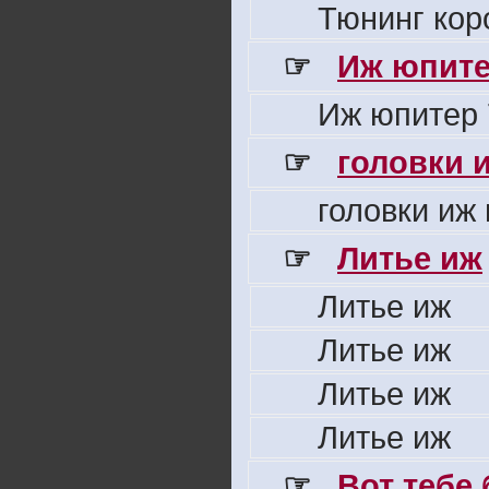
Тюнинг кор
☞
Иж юпите
Иж юпитер 
☞
головки 
головки иж
☞
Литье иж
Литье иж
Литье иж
Литье иж
Литье иж
☞
Вот тебе