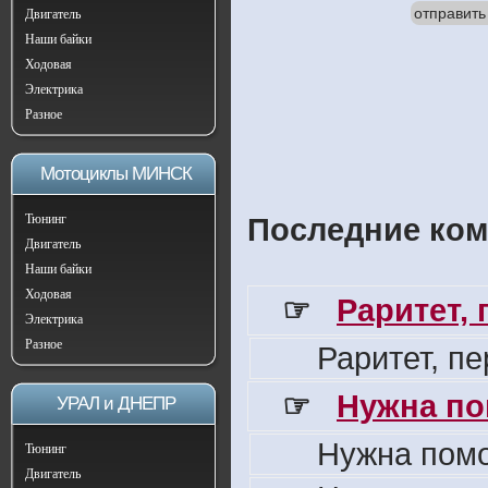
отправить
Двигатель
Наши байки
Ходовая
Электрика
Разное
Мотоциклы МИНСК
Тюнинг
Последние ком
Двигатель
Наши байки
Ходовая
☞
Раритет,
Электрика
Разное
Раритет, п
☞
Нужна по
УРАЛ и ДНЕПР
Нужна пом
Тюнинг
Двигатель