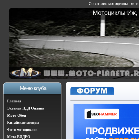
Советские мотоциклы - мото
Мотоциклы Иж, 
Меню клуба
Главная
Экзамен ПДД Онлайн
Мото-Обои
Китайские мопеды
Фото мотоциклов
Мото ВИДЕО