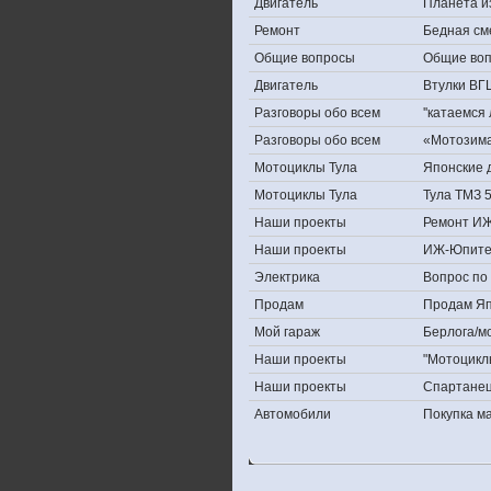
Двигатель
Планета и
Ремонт
Бедная см
Общие вопросы
Общие во
Двигатель
Втулки ВГ
Разговоры обо всем
''катаемся
Разговоры обо всем
«Мотозима-
Мотоциклы Тула
Японские д
Мотоциклы Тула
Тула ТМЗ 
Наши проекты
Ремонт ИЖ
Наши проекты
ИЖ-Юпите
Электрика
Вопрос по 
Продам
Продам Япо
Мой гараж
Берлога/мо
Наши проекты
"Мотоцикл
Наши проекты
Спартане
Автомобили
Покупка 