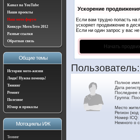
Канал на YouTube
Ускорение продвижени
Наши проекты
Если вам трудно попасть на 
Наш мото-форум
ускоряет продвижение в деся
Конкурс МотоЛето 2012
Если ни один запрос у вас не
Разные ссылки
Обратная связь
Начать продви
Общие темы
Пользователь:
Истории мото-жизни
Люди! Нужна помощь!
Полное имя:
Тюнинг
Дата регист
Последнее 
Ремонт
Группа:
Пос
Полезное
Юмор и приколы
Место жител
Регион (код
Номер ICQ:
Немного о с
Мотоциклы ИЖ
Тюнинг