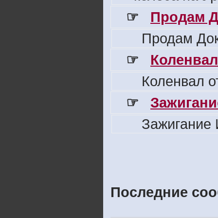
☞
Продам Д
Продам Док
☞
Коленвал
Коленвал о
☞
Зажигани
Зажигание 
Последние соо