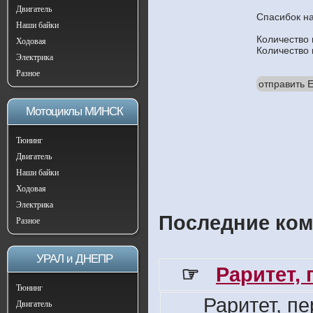
Двигатель
Спасибок н
Наши байки
Количество
Ходовая
Количество
Электрика
Разное
отправить E
Мотоциклы МИНСК
Тюнинг
Двигатель
Наши байки
Ходовая
Электрика
Последние ком
Разное
УРАЛ и ДНЕПР
☞
Раритет,
Тюнинг
Раритет, п
Двигатель