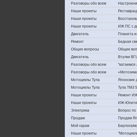
Разговоры обо всем
Настроение,
Наши проекты
Реставрац
Наши проекты
Восстанов
Наши проекты
ИЖ ПС с д
Двигатель
Планета и
Ремонт
Бедная см
Общие вопросы
Общие во
Двигатель
Втулки ВГ
Разговоры обо всем
''катаемся
Разговоры обо всем
«Мотозима-
Мотоциклы Тула
Японские д
Мотоциклы Тула
Тула ТМЗ 
Наши проекты
Ремонт ИЖ
Наши проекты
ИЖ-Юпите
Электрика
Вопрос по 
Продам
Продам Япо
Мой гараж
Берлога/мо
Наши проекты
"Мотоцикл