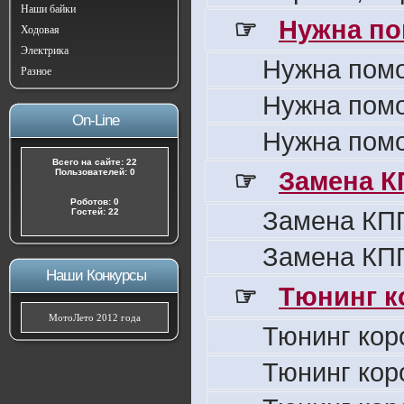
Наши байки
☞
Нужна по
Ходовая
Электрика
Нужна пом
Разное
Нужна пом
On-Line
Нужна пом
Всего на сайте: 22
☞
Замена К
Пользователей: 0
Роботов: 0
Замена КПП
Гостей: 22
Замена КПП
Наши Конкурсы
☞
Тюнинг к
МотоЛето 2012 года
Тюнинг кор
Тюнинг кор