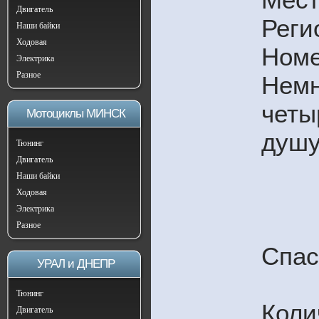
Двигатель
Реги
Наши байки
Ходовая
Номе
Электрика
Разное
Немн
четы
Мотоциклы МИНСК
душу
Тюнинг
Двигатель
Наши байки
Ходовая
Электрика
Разное
Спас
УРАЛ и ДНЕПР
Тюнинг
Коли
Двигатель