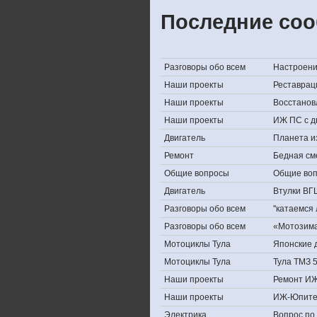
Последние соо
Разговоры обо всем
Настроение,
Наши проекты
Реставрац
Наши проекты
Восстанов
Наши проекты
ИЖ ПС с д
Двигатель
Планета и
Ремонт
Бедная см
Общие вопросы
Общие во
Двигатель
Втулки ВГ
Разговоры обо всем
''катаемся
Разговоры обо всем
«Мотозима-
Мотоциклы Тула
Японские д
Мотоциклы Тула
Тула ТМЗ 
Наши проекты
Ремонт ИЖ
Наши проекты
ИЖ-Юпите
Электрика
Вопрос по 