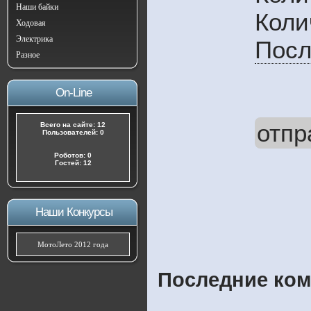
Наши байки
Коли
Ходовая
Электрика
Посл
Разное
On-Line
отпр
Всего на сайте: 12
Пользователей: 0
Роботов: 0
Гостей: 12
Наши Конкурсы
МотоЛето 2012 года
Последние ком