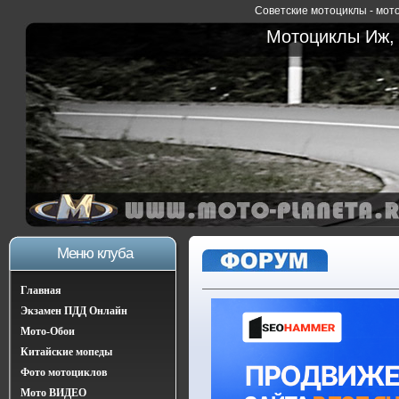
Советские мотоциклы - мото
Мотоциклы Иж, 
Меню клуба
Главная
Экзамен ПДД Онлайн
Мото-Обои
Китайские мопеды
Фото мотоциклов
Мото ВИДЕО