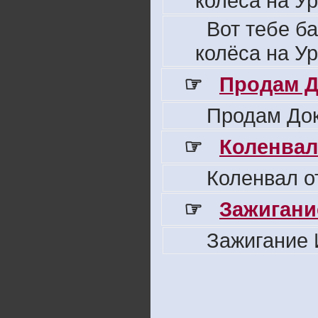
колёса на Ур
Вот тебе б
колёса на Ур
☞
Продам Д
Продам Док
☞
Коленвал
Коленвал о
☞
Зажигани
Зажигание 