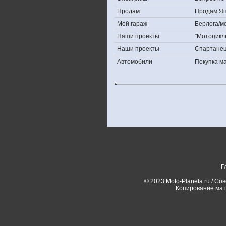
Продам
Продам Япо
Мой гараж
Берлога/мо
Наши проекты
"Мотоцикл
Наши проекты
Спартане
Автомобили
Покупка 
Г
© 2023 Moto-Planeta.ru / Со
Копирование мат