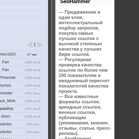
SeoHammer
— Продвижение в
один клик,
интеллектуальный
подбор запросов,
покупка самых
лучших ссылок с
высокой степенью
1
качества у лучших
бирж ссылок.
mon1605
17 час.
— Регулярная
Pan
1529 дней
проверка качества
ссылок по более чем
Pan
1529 дней
100 показателям и
Pmaniak
1530 дней
ежедневный пересчет
ryusyu
показателей качества
1530 дней
проекта.
omaster
1531 день
— Все известные
ack_Moto
форматы ссылок:
1536 дней
арендные ссылки,
рмайор
1537 дней
вечные ссылки,
shors
1538 дней
публикации
(упоминания, мнения,
sokolec
1543 дня
отзывы, статьи, пресс-
sokolec
1543 дня
релизы).
— SeoHammer