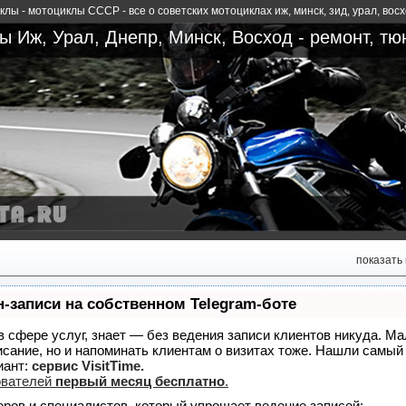
лы - мотоциклы СССР - все о советских мотоциклах иж, минск, зид, урал, вос
 Иж, Урал, Днепр, Минск, Восход - ремонт, тю
показать
-записи на собственном Telegram-боте
 в сфере услуг, знает — без ведения записи клиентов никуда. Ма
исание, но и напоминать клиентам о визитах тоже. Нашли самы
иант:
сервис VisitTime.
ователей
первый месяц бесплатно
.
еров и специалистов, который упрощает ведение записей: