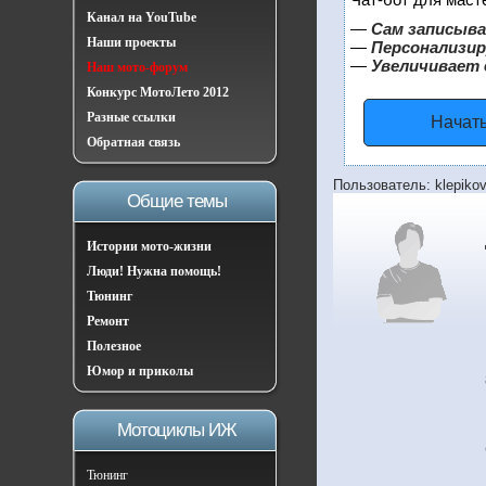
Канал на YouTube
—
Сам записыва
Наши проекты
—
Персонализир
—
Увеличивает 
Наш мото-форум
Конкурс МотоЛето 2012
Разные ссылки
Начать
Обратная связь
Пользователь: klepiko
Общие темы
Истории мото-жизни
Люди! Нужна помощь!
Тюнинг
Ремонт
Полезное
Юмор и приколы
Мотоциклы ИЖ
Тюнинг