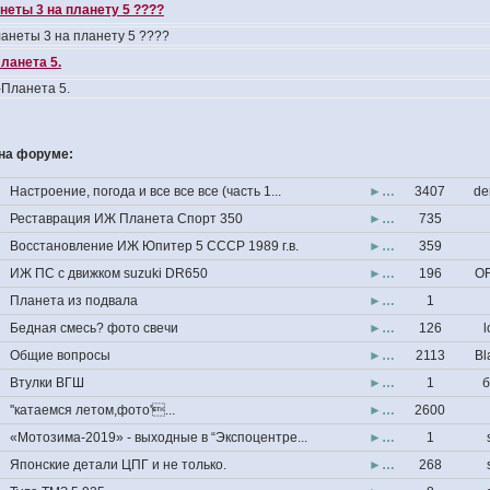
неты 3 на планету 5 ????
анеты 3 на планету 5 ????
ланета 5.
Планета 5.
на форуме:
Настроение, погода и все все все (часть 1...
►…
3407
de
Реставрация ИЖ Планета Спорт 350
►…
735
Восстановление ИЖ Юпитер 5 СССР 1989 г.в.
►…
359
ИЖ ПС с движком suzuki DR650
►…
196
OF
Планета из подвала
►…
1
Бедная смесь? фото свечи
►…
126
l
Общие вопросы
►…
2113
Bl
Втулки ВГШ
►…
1
б
''катаемся летом,фото'...
►…
2600
«Мотозима-2019» - выходные в “Экспоцентре...
►…
1
Японские детали ЦПГ и не только.
►…
268