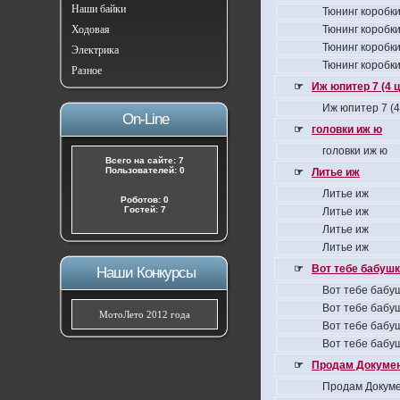
Наши байки
Тюнинг коробки
Ходовая
Тюнинг коробки
Тюнинг коробки
Электрика
Тюнинг коробки
Разное
☞
Иж юпитер 7 (4 
Иж юпитер 7 (
On-Line
☞
головки иж ю
головки иж ю
Всего на сайте: 7
Пользователей: 0
☞
Литье иж
Литье иж
Роботов: 0
Гостей: 7
Литье иж
Литье иж
Литье иж
☞
Вот тебе бабушка
Наши Конкурсы
Вот тебе бабуш
Вот тебе бабуш
МотоЛето 2012 года
Вот тебе бабуш
Вот тебе бабуш
☞
Продам Докумен
Продам Докуме